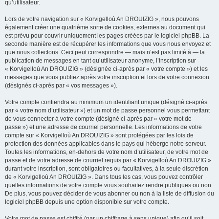
qu’utilisateur.
Lors de votre navigation sur « Korvigelloù An DROUIZIG », nous pouvons
également créer une quatrième sorte de cookies, externes au document qui
est prévu pour couvrir uniquement les pages créées par le logiciel phpBB. La
seconde manière est de récupérer les informations que vous nous envoyez et
que nous collectons. Ceci peut correspondre — mais n’est pas limité à — la
publication de messages en tant qu’utilisateur anonyme, l’inscription sur
« Korvigelloù An DROUIZIG » (désignée ci-après par « votre compte ») et les
messages que vous publiez après votre inscription et lors de votre connexion
(désignés ci-après par « vos messages »).
Votre compte contiendra au minimum un identifiant unique (désigné ci-après
par « votre nom d’utilisateur ») et un mot de passe personnel vous permettant
de vous connecter à votre compte (désigné ci-après par « votre mot de
passe ») et une adresse de courriel personnelle. Les informations de votre
compte sur « Korvigelloù An DROUIZIG » sont protégées par les lois de
protection des données applicables dans le pays qui héberge notre serveur.
Toutes les informations, en-dehors de votre nom d’utilisateur, de votre mot de
passe et de votre adresse de courriel requis par « Korvigelloù An DROUIZIG »
durant votre inscription, sont obligatoires ou facultatives, à la seule discrétion
de « Korvigelloù An DROUIZIG ». Dans tous les cas, vous pouvez contrôler
quelles informations de votre compte vous souhaitez rendre publiques ou non.
De plus, vous pouvez décider de vous abonner ou non à la liste de diffusion du
logiciel phpBB depuis une option disponible sur votre compte.
Votre mot de passe est chiffré (par un chiffrage à sens unique) afin qu’il soit