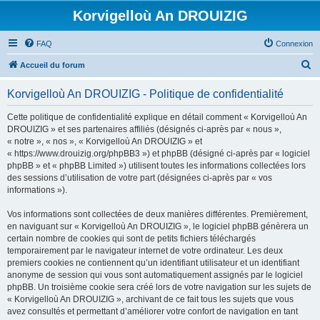
Korvigelloù An DROUIZIG
FAQ
Connexion
R
Accueil du forum
e
Korvigelloù An DROUIZIG - Politique de confidentialité
c
h
Cette politique de confidentialité explique en détail comment « Korvigelloù An
DROUIZIG » et ses partenaires affiliés (désignés ci-après par « nous »,
e
« notre », « nos », « Korvigelloù An DROUIZIG » et
r
« https://www.drouizig.org/phpBB3 ») et phpBB (désigné ci-après par « logiciel
phpBB » et « phpBB Limited ») utilisent toutes les informations collectées lors
c
des sessions d’utilisation de votre part (désignées ci-après par « vos
h
informations »).
e
Vos informations sont collectées de deux manières différentes. Premièrement,
r
en naviguant sur « Korvigelloù An DROUIZIG », le logiciel phpBB génèrera un
certain nombre de cookies qui sont de petits fichiers téléchargés
temporairement par le navigateur internet de votre ordinateur. Les deux
premiers cookies ne contiennent qu’un identifiant utilisateur et un identifiant
anonyme de session qui vous sont automatiquement assignés par le logiciel
phpBB. Un troisième cookie sera créé lors de votre navigation sur les sujets de
« Korvigelloù An DROUIZIG », archivant de ce fait tous les sujets que vous
avez consultés et permettant d’améliorer votre confort de navigation en tant