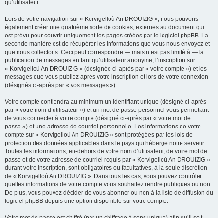
qu’utilisateur.
Lors de votre navigation sur « Korvigelloù An DROUIZIG », nous pouvons
également créer une quatrième sorte de cookies, externes au document qui
est prévu pour couvrir uniquement les pages créées par le logiciel phpBB. La
seconde manière est de récupérer les informations que vous nous envoyez et
que nous collectons. Ceci peut correspondre — mais n’est pas limité à — la
publication de messages en tant qu’utilisateur anonyme, l’inscription sur
« Korvigelloù An DROUIZIG » (désignée ci-après par « votre compte ») et les
messages que vous publiez après votre inscription et lors de votre connexion
(désignés ci-après par « vos messages »).
Votre compte contiendra au minimum un identifiant unique (désigné ci-après
par « votre nom d’utilisateur ») et un mot de passe personnel vous permettant
de vous connecter à votre compte (désigné ci-après par « votre mot de
passe ») et une adresse de courriel personnelle. Les informations de votre
compte sur « Korvigelloù An DROUIZIG » sont protégées par les lois de
protection des données applicables dans le pays qui héberge notre serveur.
Toutes les informations, en-dehors de votre nom d’utilisateur, de votre mot de
passe et de votre adresse de courriel requis par « Korvigelloù An DROUIZIG »
durant votre inscription, sont obligatoires ou facultatives, à la seule discrétion
de « Korvigelloù An DROUIZIG ». Dans tous les cas, vous pouvez contrôler
quelles informations de votre compte vous souhaitez rendre publiques ou non.
De plus, vous pouvez décider de vous abonner ou non à la liste de diffusion du
logiciel phpBB depuis une option disponible sur votre compte.
Votre mot de passe est chiffré (par un chiffrage à sens unique) afin qu’il soit