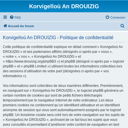
Korvigelloù An DROUIZIG
FAQ
Connexion
R
Accueil du forum
e
Korvigelloù An DROUIZIG - Politique de confidentialité
c
h
Cette politique de confidentialité explique en détail comment « Korvigelloù An
DROUIZIG » et ses partenaires affiliés (désignés ci-après par « nous »,
e
« notre », « nos », « Korvigelloù An DROUIZIG » et
r
« https://www.drouizig.org/phpBB3 ») et phpBB (désigné ci-après par « logiciel
phpBB » et « phpBB Limited ») utilisent toutes les informations collectées lors
c
des sessions d’utilisation de votre part (désignées ci-après par « vos
h
informations »).
e
Vos informations sont collectées de deux manières différentes. Premièrement,
r
en naviguant sur « Korvigelloù An DROUIZIG », le logiciel phpBB génèrera un
certain nombre de cookies qui sont de petits fichiers téléchargés
temporairement par le navigateur internet de votre ordinateur. Les deux
premiers cookies ne contiennent qu’un identifiant utilisateur et un identifiant
anonyme de session qui vous sont automatiquement assignés par le logiciel
phpBB. Un troisième cookie sera créé lors de votre navigation sur les sujets de
« Korvigelloù An DROUIZIG », archivant de ce fait tous les sujets que vous
avez consultés et permettant d’améliorer votre confort de navigation en tant