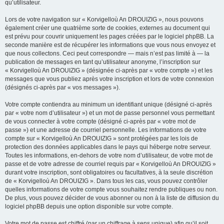
qu’utilisateur.
Lors de votre navigation sur « Korvigelloù An DROUIZIG », nous pouvons
également créer une quatrième sorte de cookies, externes au document qui
est prévu pour couvrir uniquement les pages créées par le logiciel phpBB. La
seconde manière est de récupérer les informations que vous nous envoyez et
que nous collectons. Ceci peut correspondre — mais n’est pas limité à — la
publication de messages en tant qu’utilisateur anonyme, l’inscription sur
« Korvigelloù An DROUIZIG » (désignée ci-après par « votre compte ») et les
messages que vous publiez après votre inscription et lors de votre connexion
(désignés ci-après par « vos messages »).
Votre compte contiendra au minimum un identifiant unique (désigné ci-après
par « votre nom d’utilisateur ») et un mot de passe personnel vous permettant
de vous connecter à votre compte (désigné ci-après par « votre mot de
passe ») et une adresse de courriel personnelle. Les informations de votre
compte sur « Korvigelloù An DROUIZIG » sont protégées par les lois de
protection des données applicables dans le pays qui héberge notre serveur.
Toutes les informations, en-dehors de votre nom d’utilisateur, de votre mot de
passe et de votre adresse de courriel requis par « Korvigelloù An DROUIZIG »
durant votre inscription, sont obligatoires ou facultatives, à la seule discrétion
de « Korvigelloù An DROUIZIG ». Dans tous les cas, vous pouvez contrôler
quelles informations de votre compte vous souhaitez rendre publiques ou non.
De plus, vous pouvez décider de vous abonner ou non à la liste de diffusion du
logiciel phpBB depuis une option disponible sur votre compte.
Votre mot de passe est chiffré (par un chiffrage à sens unique) afin qu’il soit