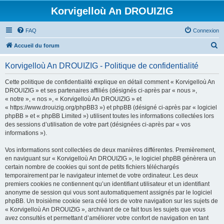
Korvigelloù An DROUIZIG
FAQ
Connexion
R
Accueil du forum
e
Korvigelloù An DROUIZIG - Politique de confidentialité
c
h
Cette politique de confidentialité explique en détail comment « Korvigelloù An
DROUIZIG » et ses partenaires affiliés (désignés ci-après par « nous »,
e
« notre », « nos », « Korvigelloù An DROUIZIG » et
r
« https://www.drouizig.org/phpBB3 ») et phpBB (désigné ci-après par « logiciel
phpBB » et « phpBB Limited ») utilisent toutes les informations collectées lors
c
des sessions d’utilisation de votre part (désignées ci-après par « vos
h
informations »).
e
Vos informations sont collectées de deux manières différentes. Premièrement,
r
en naviguant sur « Korvigelloù An DROUIZIG », le logiciel phpBB génèrera un
certain nombre de cookies qui sont de petits fichiers téléchargés
temporairement par le navigateur internet de votre ordinateur. Les deux
premiers cookies ne contiennent qu’un identifiant utilisateur et un identifiant
anonyme de session qui vous sont automatiquement assignés par le logiciel
phpBB. Un troisième cookie sera créé lors de votre navigation sur les sujets de
« Korvigelloù An DROUIZIG », archivant de ce fait tous les sujets que vous
avez consultés et permettant d’améliorer votre confort de navigation en tant