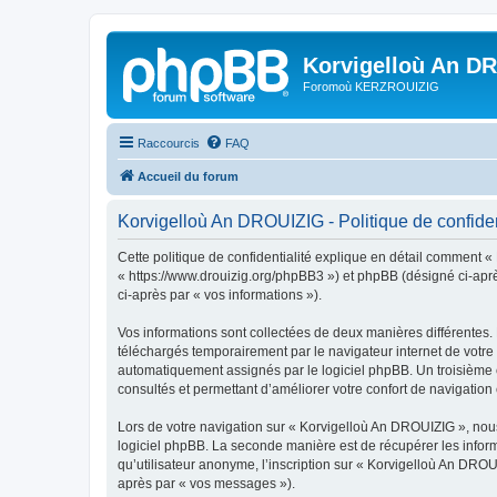
Korvigelloù An D
Foromoù KERZROUIZIG
Raccourcis
FAQ
Accueil du forum
Korvigelloù An DROUIZIG - Politique de confiden
Cette politique de confidentialité explique en détail comment «
« https://www.drouizig.org/phpBB3 ») et phpBB (désigné ci-après 
ci-après par « vos informations »).
Vos informations sont collectées de deux manières différentes.
téléchargés temporairement par le navigateur internet de votre 
automatiquement assignés par le logiciel phpBB. Un troisième co
consultés et permettant d’améliorer votre confort de navigation e
Lors de votre navigation sur « Korvigelloù An DROUIZIG », no
logiciel phpBB. La seconde manière est de récupérer les infor
qu’utilisateur anonyme, l’inscription sur « Korvigelloù An DROU
après par « vos messages »).