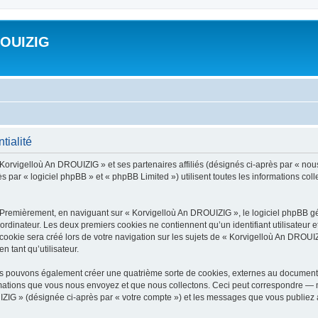
ROUIZIG
tialité
 Korvigelloù An DROUIZIG » et ses partenaires affiliés (désignés ci-après par « nou
par « logiciel phpBB » et « phpBB Limited ») utilisent toutes les informations colle
 Premièrement, en naviguant sur « Korvigelloù An DROUIZIG », le logiciel phpBB gén
ordinateur. Les deux premiers cookies ne contiennent qu’un identifiant utilisateur 
okie sera créé lors de votre navigation sur les sujets de « Korvigelloù An DROUIZI
n tant qu’utilisateur.
us pouvons également créer une quatrième sorte de cookies, externes au document 
mations que vous nous envoyez et que nous collectons. Ceci peut correspondre — m
IZIG » (désignée ci-après par « votre compte ») et les messages que vous publiez ap