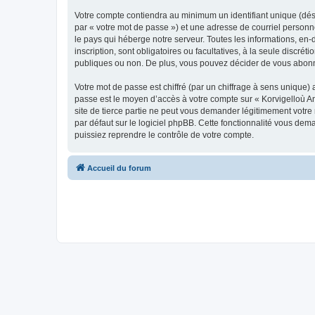
Votre compte contiendra au minimum un identifiant unique (dés
par « votre mot de passe ») et une adresse de courriel person
le pays qui héberge notre serveur. Toutes les informations, en-
inscription, sont obligatoires ou facultatives, à la seule disc
publiques ou non. De plus, vous pouvez décider de vous abonner
Votre mot de passe est chiffré (par un chiffrage à sens unique) 
passe est le moyen d’accès à votre compte sur « Korvigelloù 
site de tierce partie ne peut vous demander légitimement votre
par défaut sur le logiciel phpBB. Cette fonctionnalité vous dem
puissiez reprendre le contrôle de votre compte.
Accueil du forum