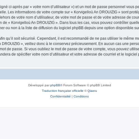
igné ci-après par « votre nom d’utilisateur ») et un mot de passe personnel vous p
nelle. Les informations de votre compte sur « Korvigelloù An DROUIZIG » sont proté
dehors de votre nom d’utilisateur, de votre mot de passe et de votre adresse de cou
rétion de « Korvigelloù An DROUIZIG ». Dans tous les cas, vous pouvez contrôler que
 ou non à la liste de diffusion du logiciel phpBB depuis une option disponible su
afin qu’il soit sécurisé. Cependant, il est recommandé de ne pas utiliser le même mot
An DROUIZIG », veillez donc à le conservez précieusement. En aucun cas une perso
 mot de passe. Si vous oubliez le mot de passe de votre compte, vous pouvez utilis
andera de spécifier votre nom d’utilisateur et votre adresse de courriel et le logi
Développé par
phpBB
® Forum Software © phpBB Limited
Traduction française officielle
©
Qiaeru
Confidentialité
|
Conditions