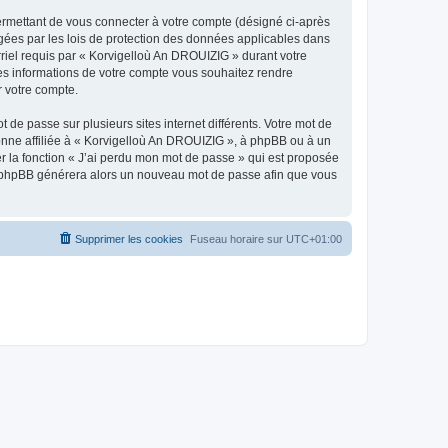
ermettant de vous connecter à votre compte (désigné ci-après
gées par les lois de protection des données applicables dans
rriel requis par « Korvigelloù An DROUIZIG » durant votre
lles informations de votre compte vous souhaitez rendre
r votre compte.
 de passe sur plusieurs sites internet différents. Votre mot de
nne affiliée à « Korvigelloù An DROUIZIG », à phpBB ou à un
er la fonction « J’ai perdu mon mot de passe » qui est proposée
ciel phpBB générera alors un nouveau mot de passe afin que vous
Supprimer les cookies
Fuseau horaire sur
UTC+01:00