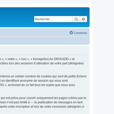
Rechercher
Recherche avancé
Connexion
s », « notre », « nos », « Korvigelloù An DROUIZIG » et
ctées lors des sessions d’utilisation de votre part (désignées
èrera un certain nombre de cookies qui sont de petits fichiers
et un identifiant anonyme de session qui vous sont
G », archivant de ce fait tous les sujets que vous avez
qui est prévu pour couvrir uniquement les pages créées par le
ais n’est pas limité à — la publication de messages en tant
rès votre inscription et lors de votre connexion (désignés ci-