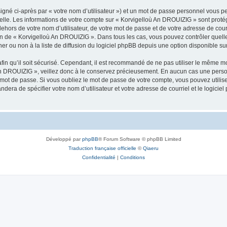
igné ci-après par « votre nom d’utilisateur ») et un mot de passe personnel vous p
nelle. Les informations de votre compte sur « Korvigelloù An DROUIZIG » sont proté
dehors de votre nom d’utilisateur, de votre mot de passe et de votre adresse de cou
rétion de « Korvigelloù An DROUIZIG ». Dans tous les cas, vous pouvez contrôler que
 ou non à la liste de diffusion du logiciel phpBB depuis une option disponible su
afin qu’il soit sécurisé. Cependant, il est recommandé de ne pas utiliser le même mot
An DROUIZIG », veillez donc à le conservez précieusement. En aucun cas une perso
 mot de passe. Si vous oubliez le mot de passe de votre compte, vous pouvez utilis
andera de spécifier votre nom d’utilisateur et votre adresse de courriel et le logi
Développé par
phpBB
® Forum Software © phpBB Limited
Traduction française officielle
©
Qiaeru
Confidentialité
|
Conditions