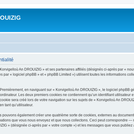
ROUIZIG
tialité
 Korvigelloù An DROUIZIG » et ses partenaires affiliés (désignés ci-après par « nou
par « logiciel phpBB » et « phpBB Limited ») utilisent toutes les informations colle
 Premièrement, en naviguant sur « Korvigelloù An DROUIZIG », le logiciel phpBB gén
ordinateur. Les deux premiers cookies ne contiennent qu’un identifiant utilisateur 
okie sera créé lors de votre navigation sur les sujets de « Korvigelloù An DROUIZI
n tant qu’utilisateur.
us pouvons également créer une quatrième sorte de cookies, externes au document 
mations que vous nous envoyez et que nous collectons. Ceci peut correspondre — m
IZIG » (désignée ci-après par « votre compte ») et les messages que vous publiez ap