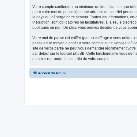
Votre compte contiendra au minimum un identifiant unique (dés
par « votre mot de passe ») et une adresse de courriel person
le pays qui héberge notre serveur. Toutes les informations, en-
inscription, sont obligatoires ou facultatives, à la seule disc
publiques ou non. De plus, vous pouvez décider de vous abonner
Votre mot de passe est chiffré (par un chiffrage à sens unique) 
passe est le moyen d’accès à votre compte sur « Korvigelloù 
site de tierce partie ne peut vous demander légitimement votre
par défaut sur le logiciel phpBB. Cette fonctionnalité vous dem
puissiez reprendre le contrôle de votre compte.
Accueil du forum