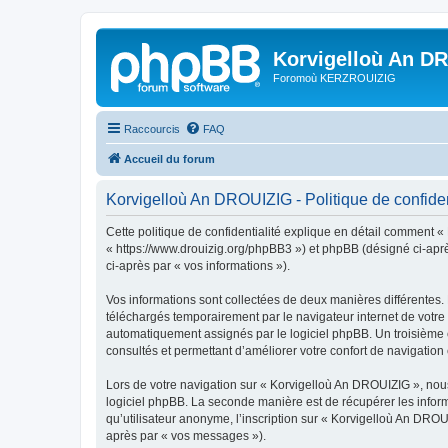
Korvigelloù An D
Foromoù KERZROUIZIG
Raccourcis
FAQ
Accueil du forum
Korvigelloù An DROUIZIG - Politique de confiden
Cette politique de confidentialité explique en détail comment «
« https://www.drouizig.org/phpBB3 ») et phpBB (désigné ci-après 
ci-après par « vos informations »).
Vos informations sont collectées de deux manières différentes.
téléchargés temporairement par le navigateur internet de votre 
automatiquement assignés par le logiciel phpBB. Un troisième co
consultés et permettant d’améliorer votre confort de navigation e
Lors de votre navigation sur « Korvigelloù An DROUIZIG », no
logiciel phpBB. La seconde manière est de récupérer les infor
qu’utilisateur anonyme, l’inscription sur « Korvigelloù An DROU
après par « vos messages »).