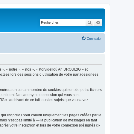
Rechercher
Recherche avancé
Connexion
s », « notre », « nos », « Korvigelloù An DROUIZIG » et
ctées lors des sessions d’utilisation de votre part (désignées
èrera un certain nombre de cookies qui sont de petits fichiers
et un identifiant anonyme de session qui vous sont
G », archivant de ce fait tous les sujets que vous avez
qui est prévu pour couvrir uniquement les pages créées par le
ais n’est pas limité à — la publication de messages en tant
rès votre inscription et lors de votre connexion (désignés ci-