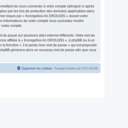
ermettant de vous connecter à votre compte (désigné ci-après
gées par les lois de protection des données applicables dans
rriel requis par « Korvigelloù An DROUIZIG » durant votre
lles informations de votre compte vous souhaitez rendre
r votre compte.
 de passe sur plusieurs sites internet différents. Votre mot de
nne affiliée à « Korvigelloù An DROUIZIG », à phpBB ou à un
er la fonction « J’ai perdu mon mot de passe » qui est proposée
ciel phpBB générera alors un nouveau mot de passe afin que vous
Supprimer les cookies
Fuseau horaire sur
UTC+01:00