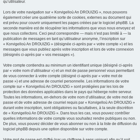
qu’utilisateur.
Lors de votre navigation sur « Korvigelloù An DROUIZIG », nous pouvons
également créer une quatrième sorte de cookies, externes au document qui
est prévu pour couvrir uniquement les pages créées par le logiciel phpBB. La
seconde manière est de récupérer les informations que vous nous envoyez et
que nous collectons. Ceci peut correspondre — mais n’est pas limité à — la
publication de messages en tant qu’utilisateur anonyme, l’inscription sur
« Korvigelloù An DROUIZIG » (désignée ci-après par « votre compte ») et les
messages que vous publiez après votre inscription et lors de votre connexion
(désignés ci-après par « vos messages »).
Votre compte contiendra au minimum un identifiant unique (désigné ci-après
par « votre nom d’utilisateur ») et un mot de passe personnel vous permettant
de vous connecter à votre compte (désigné ci-après par « votre mot de
passe ») et une adresse de courriel personnelle. Les informations de votre
compte sur « Korvigelloù An DROUIZIG » sont protégées par les lois de
protection des données applicables dans le pays qui héberge notre serveur.
Toutes les informations, en-dehors de votre nom d’utilisateur, de votre mot de
passe et de votre adresse de courriel requis par « Korvigelloù An DROUIZIG »
durant votre inscription, sont obligatoires ou facultatives, à la seule discrétion
de « Korvigelloù An DROUIZIG ». Dans tous les cas, vous pouvez contrôler
quelles informations de votre compte vous souhaitez rendre publiques ou non.
De plus, vous pouvez décider de vous abonner ou non à la liste de diffusion du
logiciel phpBB depuis une option disponible sur votre compte.
Votre mot de passe est chiffré (par un chiffrage à sens unique) afin qu’il soit