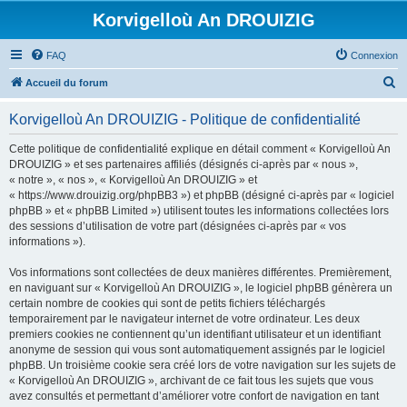
Korvigelloù An DROUIZIG
FAQ
Connexion
R
Accueil du forum
e
Korvigelloù An DROUIZIG - Politique de confidentialité
c
h
Cette politique de confidentialité explique en détail comment « Korvigelloù An
DROUIZIG » et ses partenaires affiliés (désignés ci-après par « nous »,
e
« notre », « nos », « Korvigelloù An DROUIZIG » et
r
« https://www.drouizig.org/phpBB3 ») et phpBB (désigné ci-après par « logiciel
phpBB » et « phpBB Limited ») utilisent toutes les informations collectées lors
c
des sessions d’utilisation de votre part (désignées ci-après par « vos
h
informations »).
e
Vos informations sont collectées de deux manières différentes. Premièrement,
r
en naviguant sur « Korvigelloù An DROUIZIG », le logiciel phpBB génèrera un
certain nombre de cookies qui sont de petits fichiers téléchargés
temporairement par le navigateur internet de votre ordinateur. Les deux
premiers cookies ne contiennent qu’un identifiant utilisateur et un identifiant
anonyme de session qui vous sont automatiquement assignés par le logiciel
phpBB. Un troisième cookie sera créé lors de votre navigation sur les sujets de
« Korvigelloù An DROUIZIG », archivant de ce fait tous les sujets que vous
avez consultés et permettant d’améliorer votre confort de navigation en tant