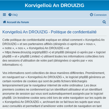
Korvigelloù An DROUIZIG
FAQ
Connexion
R
Accueil du forum
e
Korvigelloù An DROUIZIG - Politique de confidentialité
c
h
Cette politique de confidentialité explique en détail comment « Korvigelloù An
DROUIZIG » et ses partenaires affiliés (désignés ci-après par « nous »,
e
« notre », « nos », « Korvigelloù An DROUIZIG » et
r
« https://www.drouizig.org/phpBB3 ») et phpBB (désigné ci-après par « logiciel
phpBB » et « phpBB Limited ») utilisent toutes les informations collectées lors
c
des sessions d’utilisation de votre part (désignées ci-après par « vos
h
informations »).
e
Vos informations sont collectées de deux manières différentes. Premièrement,
r
en naviguant sur « Korvigelloù An DROUIZIG », le logiciel phpBB génèrera un
certain nombre de cookies qui sont de petits fichiers téléchargés
temporairement par le navigateur internet de votre ordinateur. Les deux
premiers cookies ne contiennent qu’un identifiant utilisateur et un identifiant
anonyme de session qui vous sont automatiquement assignés par le logiciel
phpBB. Un troisième cookie sera créé lors de votre navigation sur les sujets de
« Korvigelloù An DROUIZIG », archivant de ce fait tous les sujets que vous
avez consultés et permettant d’améliorer votre confort de navigation en tant