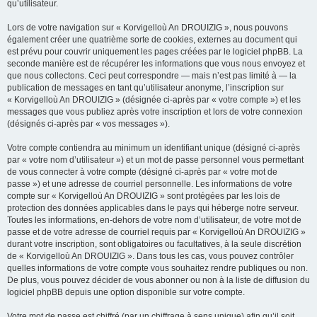
qu’utilisateur.
Lors de votre navigation sur « Korvigelloù An DROUIZIG », nous pouvons
également créer une quatrième sorte de cookies, externes au document qui
est prévu pour couvrir uniquement les pages créées par le logiciel phpBB. La
seconde manière est de récupérer les informations que vous nous envoyez et
que nous collectons. Ceci peut correspondre — mais n’est pas limité à — la
publication de messages en tant qu’utilisateur anonyme, l’inscription sur
« Korvigelloù An DROUIZIG » (désignée ci-après par « votre compte ») et les
messages que vous publiez après votre inscription et lors de votre connexion
(désignés ci-après par « vos messages »).
Votre compte contiendra au minimum un identifiant unique (désigné ci-après
par « votre nom d’utilisateur ») et un mot de passe personnel vous permettant
de vous connecter à votre compte (désigné ci-après par « votre mot de
passe ») et une adresse de courriel personnelle. Les informations de votre
compte sur « Korvigelloù An DROUIZIG » sont protégées par les lois de
protection des données applicables dans le pays qui héberge notre serveur.
Toutes les informations, en-dehors de votre nom d’utilisateur, de votre mot de
passe et de votre adresse de courriel requis par « Korvigelloù An DROUIZIG »
durant votre inscription, sont obligatoires ou facultatives, à la seule discrétion
de « Korvigelloù An DROUIZIG ». Dans tous les cas, vous pouvez contrôler
quelles informations de votre compte vous souhaitez rendre publiques ou non.
De plus, vous pouvez décider de vous abonner ou non à la liste de diffusion du
logiciel phpBB depuis une option disponible sur votre compte.
Votre mot de passe est chiffré (par un chiffrage à sens unique) afin qu’il soit