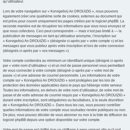
qu’utilisateur.
Lors de votre navigation sur « Korvigelloù An DROUIZIG », nous pouvons
également créer une quatrième sorte de cookies, externes au document qui
est prévu pour couvrir uniquement les pages créées par le logiciel phpBB. La
seconde manière est de récupérer les informations que vous nous envoyez et
que nous collectons. Ceci peut correspondre — mais n’est pas limité à — la
publication de messages en tant qu’utilisateur anonyme, l’inscription sur
« Korvigelloù An DROUIZIG » (désignée ci-après par « votre compte ») et les
messages que vous publiez après votre inscription et lors de votre connexion
(désignés ci-après par « vos messages »).
Votre compte contiendra au minimum un identifiant unique (désigné ci-après
par « votre nom d’utilisateur ») et un mot de passe personnel vous permettant
de vous connecter à votre compte (désigné ci-après par « votre mot de
passe ») et une adresse de courriel personnelle. Les informations de votre
compte sur « Korvigelloù An DROUIZIG » sont protégées par les lois de
protection des données applicables dans le pays qui héberge notre serveur.
Toutes les informations, en-dehors de votre nom d’utilisateur, de votre mot de
passe et de votre adresse de courriel requis par « Korvigelloù An DROUIZIG »
durant votre inscription, sont obligatoires ou facultatives, à la seule discrétion
de « Korvigelloù An DROUIZIG ». Dans tous les cas, vous pouvez contrôler
quelles informations de votre compte vous souhaitez rendre publiques ou non.
De plus, vous pouvez décider de vous abonner ou non à la liste de diffusion du
logiciel phpBB depuis une option disponible sur votre compte.
Votre mot de passe est chiffré (par un chiffrage à sens unique) afin qu’il soit