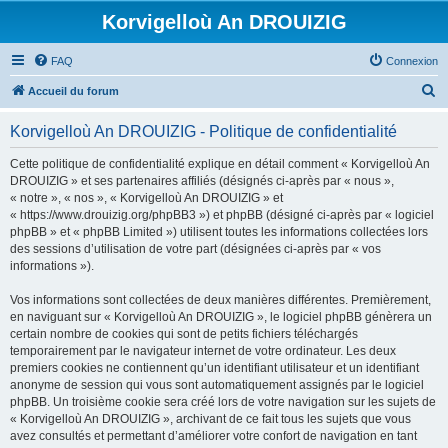
Korvigelloù An DROUIZIG
FAQ
Connexion
R
Accueil du forum
e
Korvigelloù An DROUIZIG - Politique de confidentialité
c
h
Cette politique de confidentialité explique en détail comment « Korvigelloù An
DROUIZIG » et ses partenaires affiliés (désignés ci-après par « nous »,
e
« notre », « nos », « Korvigelloù An DROUIZIG » et
r
« https://www.drouizig.org/phpBB3 ») et phpBB (désigné ci-après par « logiciel
phpBB » et « phpBB Limited ») utilisent toutes les informations collectées lors
c
des sessions d’utilisation de votre part (désignées ci-après par « vos
h
informations »).
e
Vos informations sont collectées de deux manières différentes. Premièrement,
r
en naviguant sur « Korvigelloù An DROUIZIG », le logiciel phpBB génèrera un
certain nombre de cookies qui sont de petits fichiers téléchargés
temporairement par le navigateur internet de votre ordinateur. Les deux
premiers cookies ne contiennent qu’un identifiant utilisateur et un identifiant
anonyme de session qui vous sont automatiquement assignés par le logiciel
phpBB. Un troisième cookie sera créé lors de votre navigation sur les sujets de
« Korvigelloù An DROUIZIG », archivant de ce fait tous les sujets que vous
avez consultés et permettant d’améliorer votre confort de navigation en tant