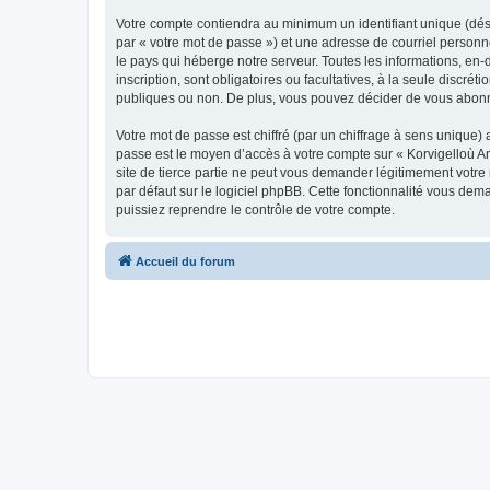
Votre compte contiendra au minimum un identifiant unique (dés
par « votre mot de passe ») et une adresse de courriel person
le pays qui héberge notre serveur. Toutes les informations, en-
inscription, sont obligatoires ou facultatives, à la seule disc
publiques ou non. De plus, vous pouvez décider de vous abonner
Votre mot de passe est chiffré (par un chiffrage à sens unique) 
passe est le moyen d’accès à votre compte sur « Korvigelloù 
site de tierce partie ne peut vous demander légitimement votre
par défaut sur le logiciel phpBB. Cette fonctionnalité vous dem
puissiez reprendre le contrôle de votre compte.
Accueil du forum