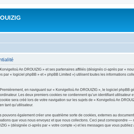
ROUIZIG
tialité
 Korvigelloù An DROUIZIG » et ses partenaires affiliés (désignés ci-après par « nou
par « logiciel phpBB » et « phpBB Limited ») utilisent toutes les informations colle
 Premièrement, en naviguant sur « Korvigelloù An DROUIZIG », le logiciel phpBB gén
ordinateur. Les deux premiers cookies ne contiennent qu’un identifiant utilisateur 
okie sera créé lors de votre navigation sur les sujets de « Korvigelloù An DROUIZI
n tant qu’utilisateur.
us pouvons également créer une quatrième sorte de cookies, externes au document 
mations que vous nous envoyez et que nous collectons. Ceci peut correspondre — m
IZIG » (désignée ci-après par « votre compte ») et les messages que vous publiez ap