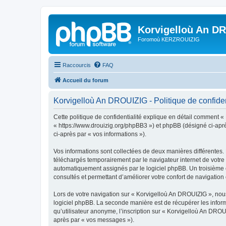
Korvigelloù An D
Foromoù KERZROUIZIG
Raccourcis
FAQ
Accueil du forum
Korvigelloù An DROUIZIG - Politique de confiden
Cette politique de confidentialité explique en détail comment «
« https://www.drouizig.org/phpBB3 ») et phpBB (désigné ci-après 
ci-après par « vos informations »).
Vos informations sont collectées de deux manières différentes.
téléchargés temporairement par le navigateur internet de votre 
automatiquement assignés par le logiciel phpBB. Un troisième co
consultés et permettant d’améliorer votre confort de navigation e
Lors de votre navigation sur « Korvigelloù An DROUIZIG », no
logiciel phpBB. La seconde manière est de récupérer les infor
qu’utilisateur anonyme, l’inscription sur « Korvigelloù An DROU
après par « vos messages »).