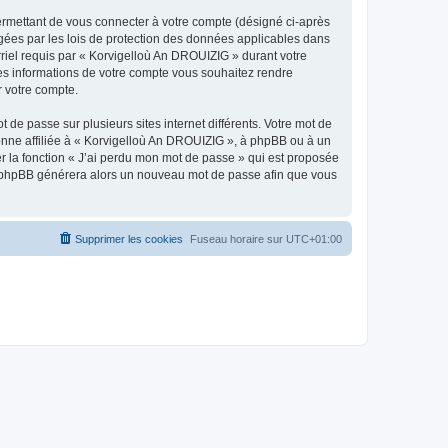
ermettant de vous connecter à votre compte (désigné ci-après
gées par les lois de protection des données applicables dans
rriel requis par « Korvigelloù An DROUIZIG » durant votre
lles informations de votre compte vous souhaitez rendre
r votre compte.
 de passe sur plusieurs sites internet différents. Votre mot de
nne affiliée à « Korvigelloù An DROUIZIG », à phpBB ou à un
er la fonction « J’ai perdu mon mot de passe » qui est proposée
ciel phpBB générera alors un nouveau mot de passe afin que vous
Supprimer les cookies
Fuseau horaire sur
UTC+01:00