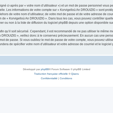
igné ci-après par « votre nom d’utilisateur ») et un mot de passe personnel vous p
nelle. Les informations de votre compte sur « Korvigelloù An DROUIZIG » sont proté
dehors de votre nom d’utilisateur, de votre mot de passe et de votre adresse de cou
rétion de « Korvigelloù An DROUIZIG ». Dans tous les cas, vous pouvez contrôler que
 ou non à la liste de diffusion du logiciel phpBB depuis une option disponible su
afin qu’il soit sécurisé. Cependant, il est recommandé de ne pas utiliser le même mot
An DROUIZIG », veillez donc à le conservez précieusement. En aucun cas une perso
 mot de passe. Si vous oubliez le mot de passe de votre compte, vous pouvez utilis
andera de spécifier votre nom d’utilisateur et votre adresse de courriel et le logi
Développé par
phpBB
® Forum Software © phpBB Limited
Traduction française officielle
©
Qiaeru
Confidentialité
|
Conditions