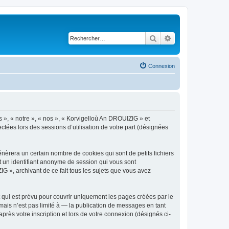
Rechercher
Recherche avancé
Connexion
s », « notre », « nos », « Korvigelloù An DROUIZIG » et
ctées lors des sessions d’utilisation de votre part (désignées
èrera un certain nombre de cookies qui sont de petits fichiers
et un identifiant anonyme de session qui vous sont
G », archivant de ce fait tous les sujets que vous avez
qui est prévu pour couvrir uniquement les pages créées par le
ais n’est pas limité à — la publication de messages en tant
rès votre inscription et lors de votre connexion (désignés ci-