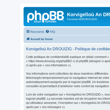
Korvigelloù An D
Foromoù KERZROUIZIG
Raccourcis
FAQ
Accueil du forum
Korvigelloù An DROUIZIG - Politique de confiden
Cette politique de confidentialité explique en détail comment «
« https://www.drouizig.org/phpBB3 ») et phpBB (désigné ci-après 
ci-après par « vos informations »).
Vos informations sont collectées de deux manières différentes.
téléchargés temporairement par le navigateur internet de votre 
automatiquement assignés par le logiciel phpBB. Un troisième co
consultés et permettant d’améliorer votre confort de navigation e
Lors de votre navigation sur « Korvigelloù An DROUIZIG », no
logiciel phpBB. La seconde manière est de récupérer les infor
qu’utilisateur anonyme, l’inscription sur « Korvigelloù An DROU
après par « vos messages »).