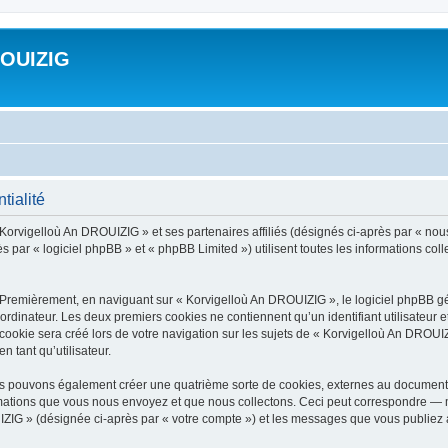
ROUIZIG
tialité
 Korvigelloù An DROUIZIG » et ses partenaires affiliés (désignés ci-après par « nou
par « logiciel phpBB » et « phpBB Limited ») utilisent toutes les informations colle
 Premièrement, en naviguant sur « Korvigelloù An DROUIZIG », le logiciel phpBB gén
ordinateur. Les deux premiers cookies ne contiennent qu’un identifiant utilisateur 
okie sera créé lors de votre navigation sur les sujets de « Korvigelloù An DROUIZI
n tant qu’utilisateur.
us pouvons également créer une quatrième sorte de cookies, externes au document 
mations que vous nous envoyez et que nous collectons. Ceci peut correspondre — m
IZIG » (désignée ci-après par « votre compte ») et les messages que vous publiez ap