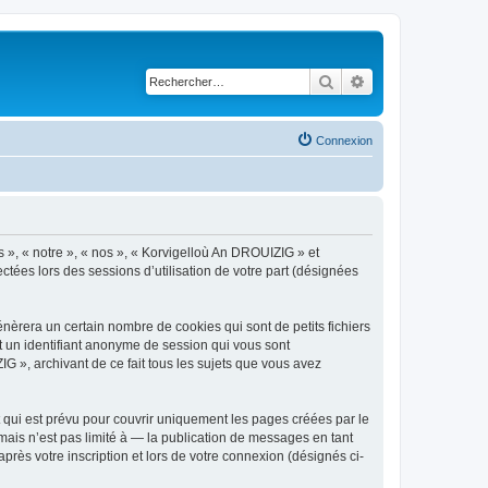
Rechercher
Recherche avancé
Connexion
s », « notre », « nos », « Korvigelloù An DROUIZIG » et
ctées lors des sessions d’utilisation de votre part (désignées
èrera un certain nombre de cookies qui sont de petits fichiers
et un identifiant anonyme de session qui vous sont
G », archivant de ce fait tous les sujets que vous avez
qui est prévu pour couvrir uniquement les pages créées par le
ais n’est pas limité à — la publication de messages en tant
rès votre inscription et lors de votre connexion (désignés ci-