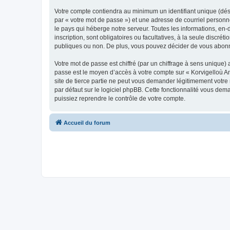
Votre compte contiendra au minimum un identifiant unique (dés
par « votre mot de passe ») et une adresse de courriel person
le pays qui héberge notre serveur. Toutes les informations, en-
inscription, sont obligatoires ou facultatives, à la seule disc
publiques ou non. De plus, vous pouvez décider de vous abonner
Votre mot de passe est chiffré (par un chiffrage à sens unique) 
passe est le moyen d’accès à votre compte sur « Korvigelloù 
site de tierce partie ne peut vous demander légitimement votre
par défaut sur le logiciel phpBB. Cette fonctionnalité vous dem
puissiez reprendre le contrôle de votre compte.
Accueil du forum