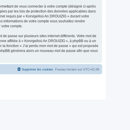
ermettant de vous connecter à votre compte (désigné ci-après
gées par les lois de protection des données applicables dans
rriel requis par « Korvigelloù An DROUIZIG » durant votre
lles informations de votre compte vous souhaitez rendre
r votre compte.
 de passe sur plusieurs sites internet différents. Votre mot de
nne affiliée à « Korvigelloù An DROUIZIG », à phpBB ou à un
er la fonction « J’ai perdu mon mot de passe » qui est proposée
ciel phpBB générera alors un nouveau mot de passe afin que vous
Supprimer les cookies
Fuseau horaire sur
UTC+01:00