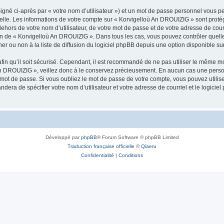
igné ci-après par « votre nom d’utilisateur ») et un mot de passe personnel vous p
nelle. Les informations de votre compte sur « Korvigelloù An DROUIZIG » sont proté
dehors de votre nom d’utilisateur, de votre mot de passe et de votre adresse de cou
rétion de « Korvigelloù An DROUIZIG ». Dans tous les cas, vous pouvez contrôler que
 ou non à la liste de diffusion du logiciel phpBB depuis une option disponible su
afin qu’il soit sécurisé. Cependant, il est recommandé de ne pas utiliser le même mot
An DROUIZIG », veillez donc à le conservez précieusement. En aucun cas une perso
 mot de passe. Si vous oubliez le mot de passe de votre compte, vous pouvez utilis
andera de spécifier votre nom d’utilisateur et votre adresse de courriel et le logi
Développé par
phpBB
® Forum Software © phpBB Limited
Traduction française officielle
©
Qiaeru
Confidentialité
|
Conditions