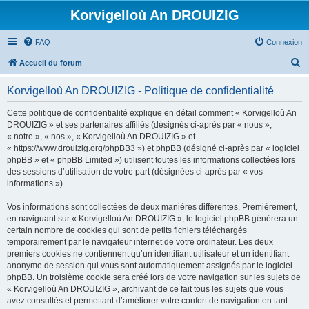
Korvigelloù An DROUIZIG
FAQ
Connexion
R
Accueil du forum
e
Korvigelloù An DROUIZIG - Politique de confidentialité
c
h
Cette politique de confidentialité explique en détail comment « Korvigelloù An
DROUIZIG » et ses partenaires affiliés (désignés ci-après par « nous »,
e
« notre », « nos », « Korvigelloù An DROUIZIG » et
r
« https://www.drouizig.org/phpBB3 ») et phpBB (désigné ci-après par « logiciel
phpBB » et « phpBB Limited ») utilisent toutes les informations collectées lors
c
des sessions d’utilisation de votre part (désignées ci-après par « vos
h
informations »).
e
Vos informations sont collectées de deux manières différentes. Premièrement,
r
en naviguant sur « Korvigelloù An DROUIZIG », le logiciel phpBB génèrera un
certain nombre de cookies qui sont de petits fichiers téléchargés
temporairement par le navigateur internet de votre ordinateur. Les deux
premiers cookies ne contiennent qu’un identifiant utilisateur et un identifiant
anonyme de session qui vous sont automatiquement assignés par le logiciel
phpBB. Un troisième cookie sera créé lors de votre navigation sur les sujets de
« Korvigelloù An DROUIZIG », archivant de ce fait tous les sujets que vous
avez consultés et permettant d’améliorer votre confort de navigation en tant