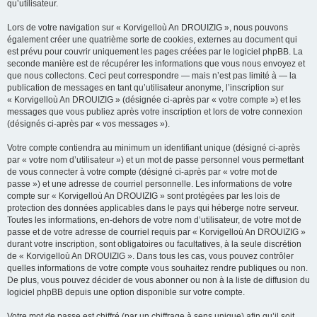
qu’utilisateur.
Lors de votre navigation sur « Korvigelloù An DROUIZIG », nous pouvons
également créer une quatrième sorte de cookies, externes au document qui
est prévu pour couvrir uniquement les pages créées par le logiciel phpBB. La
seconde manière est de récupérer les informations que vous nous envoyez et
que nous collectons. Ceci peut correspondre — mais n’est pas limité à — la
publication de messages en tant qu’utilisateur anonyme, l’inscription sur
« Korvigelloù An DROUIZIG » (désignée ci-après par « votre compte ») et les
messages que vous publiez après votre inscription et lors de votre connexion
(désignés ci-après par « vos messages »).
Votre compte contiendra au minimum un identifiant unique (désigné ci-après
par « votre nom d’utilisateur ») et un mot de passe personnel vous permettant
de vous connecter à votre compte (désigné ci-après par « votre mot de
passe ») et une adresse de courriel personnelle. Les informations de votre
compte sur « Korvigelloù An DROUIZIG » sont protégées par les lois de
protection des données applicables dans le pays qui héberge notre serveur.
Toutes les informations, en-dehors de votre nom d’utilisateur, de votre mot de
passe et de votre adresse de courriel requis par « Korvigelloù An DROUIZIG »
durant votre inscription, sont obligatoires ou facultatives, à la seule discrétion
de « Korvigelloù An DROUIZIG ». Dans tous les cas, vous pouvez contrôler
quelles informations de votre compte vous souhaitez rendre publiques ou non.
De plus, vous pouvez décider de vous abonner ou non à la liste de diffusion du
logiciel phpBB depuis une option disponible sur votre compte.
Votre mot de passe est chiffré (par un chiffrage à sens unique) afin qu’il soit