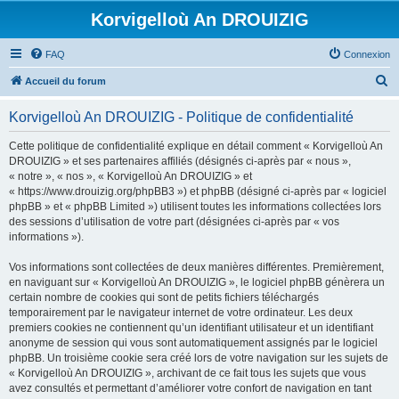
Korvigelloù An DROUIZIG
FAQ
Connexion
R
Accueil du forum
e
Korvigelloù An DROUIZIG - Politique de confidentialité
c
h
Cette politique de confidentialité explique en détail comment « Korvigelloù An
DROUIZIG » et ses partenaires affiliés (désignés ci-après par « nous »,
e
« notre », « nos », « Korvigelloù An DROUIZIG » et
r
« https://www.drouizig.org/phpBB3 ») et phpBB (désigné ci-après par « logiciel
phpBB » et « phpBB Limited ») utilisent toutes les informations collectées lors
c
des sessions d’utilisation de votre part (désignées ci-après par « vos
h
informations »).
e
Vos informations sont collectées de deux manières différentes. Premièrement,
r
en naviguant sur « Korvigelloù An DROUIZIG », le logiciel phpBB génèrera un
certain nombre de cookies qui sont de petits fichiers téléchargés
temporairement par le navigateur internet de votre ordinateur. Les deux
premiers cookies ne contiennent qu’un identifiant utilisateur et un identifiant
anonyme de session qui vous sont automatiquement assignés par le logiciel
phpBB. Un troisième cookie sera créé lors de votre navigation sur les sujets de
« Korvigelloù An DROUIZIG », archivant de ce fait tous les sujets que vous
avez consultés et permettant d’améliorer votre confort de navigation en tant