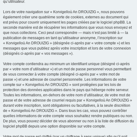
qu’utilisateur.
Lors de votre navigation sur « Korvigelloù An DROUIZIG », nous pouvons
également créer une quatrième sorte de cookies, externes au document qui
est prévu pour couvrir uniquement les pages créées par le logiciel phpBB. La
seconde manière est de récupérer les informations que vous nous envoyez et
que nous collectons. Ceci peut correspondre — mais n’est pas limité à — la
publication de messages en tant qu’utilisateur anonyme, l’inscription sur
« Korvigelloù An DROUIZIG » (désignée ci-après par « votre compte ») et les
messages que vous publiez après votre inscription et lors de votre connexion
(désignés ci-après par « vos messages »).
Votre compte contiendra au minimum un identifiant unique (désigné ci-après
par « votre nom d’utilisateur ») et un mot de passe personnel vous permettant
de vous connecter à votre compte (désigné ci-après par « votre mot de
passe ») et une adresse de courriel personnelle. Les informations de votre
compte sur « Korvigelloù An DROUIZIG » sont protégées par les lois de
protection des données applicables dans le pays qui héberge notre serveur.
Toutes les informations, en-dehors de votre nom d’utilisateur, de votre mot de
passe et de votre adresse de courriel requis par « Korvigelloù An DROUIZIG »
durant votre inscription, sont obligatoires ou facultatives, à la seule discrétion
de « Korvigelloù An DROUIZIG ». Dans tous les cas, vous pouvez contrôler
quelles informations de votre compte vous souhaitez rendre publiques ou non.
De plus, vous pouvez décider de vous abonner ou non à la liste de diffusion du
logiciel phpBB depuis une option disponible sur votre compte.
Votre mot de passe est chiffré (par un chiffrage à sens unique) afin qu’il soit