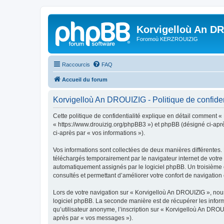
Korvigelloù An D
Foromoù KERZROUIZIG
Raccourcis
FAQ
Accueil du forum
Korvigelloù An DROUIZIG - Politique de confiden
Cette politique de confidentialité explique en détail comment «
« https://www.drouizig.org/phpBB3 ») et phpBB (désigné ci-après 
ci-après par « vos informations »).
Vos informations sont collectées de deux manières différentes.
téléchargés temporairement par le navigateur internet de votre 
automatiquement assignés par le logiciel phpBB. Un troisième co
consultés et permettant d’améliorer votre confort de navigation e
Lors de votre navigation sur « Korvigelloù An DROUIZIG », no
logiciel phpBB. La seconde manière est de récupérer les infor
qu’utilisateur anonyme, l’inscription sur « Korvigelloù An DROU
après par « vos messages »).