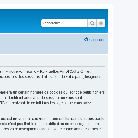
Rechercher
Recherche avancé
Connexion
s », « notre », « nos », « Korvigelloù An DROUIZIG » et
ctées lors des sessions d’utilisation de votre part (désignées
èrera un certain nombre de cookies qui sont de petits fichiers
et un identifiant anonyme de session qui vous sont
G », archivant de ce fait tous les sujets que vous avez
qui est prévu pour couvrir uniquement les pages créées par le
ais n’est pas limité à — la publication de messages en tant
rès votre inscription et lors de votre connexion (désignés ci-