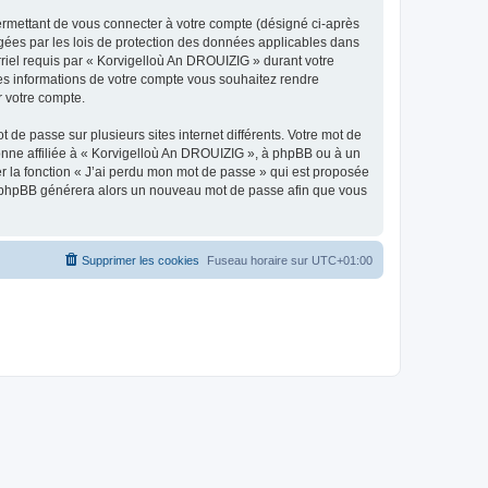
ermettant de vous connecter à votre compte (désigné ci-après
gées par les lois de protection des données applicables dans
rriel requis par « Korvigelloù An DROUIZIG » durant votre
lles informations de votre compte vous souhaitez rendre
r votre compte.
 de passe sur plusieurs sites internet différents. Votre mot de
nne affiliée à « Korvigelloù An DROUIZIG », à phpBB ou à un
er la fonction « J’ai perdu mon mot de passe » qui est proposée
ciel phpBB générera alors un nouveau mot de passe afin que vous
Supprimer les cookies
Fuseau horaire sur
UTC+01:00