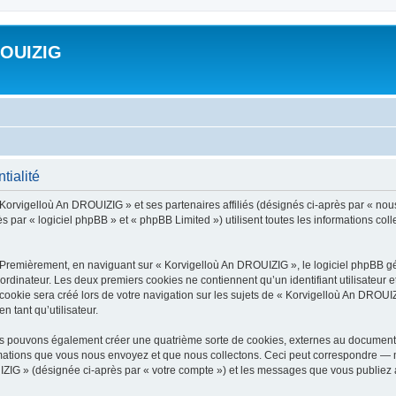
ROUIZIG
tialité
 Korvigelloù An DROUIZIG » et ses partenaires affiliés (désignés ci-après par « nou
par « logiciel phpBB » et « phpBB Limited ») utilisent toutes les informations colle
 Premièrement, en naviguant sur « Korvigelloù An DROUIZIG », le logiciel phpBB gén
ordinateur. Les deux premiers cookies ne contiennent qu’un identifiant utilisateur 
okie sera créé lors de votre navigation sur les sujets de « Korvigelloù An DROUIZI
n tant qu’utilisateur.
us pouvons également créer une quatrième sorte de cookies, externes au document 
mations que vous nous envoyez et que nous collectons. Ceci peut correspondre — m
IZIG » (désignée ci-après par « votre compte ») et les messages que vous publiez ap