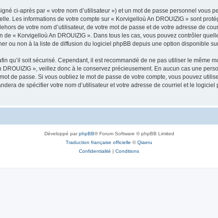
igné ci-après par « votre nom d’utilisateur ») et un mot de passe personnel vous p
nelle. Les informations de votre compte sur « Korvigelloù An DROUIZIG » sont proté
dehors de votre nom d’utilisateur, de votre mot de passe et de votre adresse de cou
rétion de « Korvigelloù An DROUIZIG ». Dans tous les cas, vous pouvez contrôler que
 ou non à la liste de diffusion du logiciel phpBB depuis une option disponible su
afin qu’il soit sécurisé. Cependant, il est recommandé de ne pas utiliser le même mot
An DROUIZIG », veillez donc à le conservez précieusement. En aucun cas une perso
 mot de passe. Si vous oubliez le mot de passe de votre compte, vous pouvez utilis
andera de spécifier votre nom d’utilisateur et votre adresse de courriel et le logi
Développé par
phpBB
® Forum Software © phpBB Limited
Traduction française officielle
©
Qiaeru
Confidentialité
|
Conditions