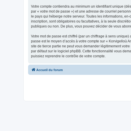
Votre compte contiendra au minimum un identifiant unique (dés
par « votre mot de passe ») et une adresse de courriel person
le pays qui héberge notre serveur. Toutes les informations, en-
inscription, sont obligatoires ou facultatives, à la seule disc
publiques ou non. De plus, vous pouvez décider de vous abonner
Votre mot de passe est chiffré (par un chiffrage à sens unique) 
passe est le moyen d’accès à votre compte sur « Korvigelloù 
site de tierce partie ne peut vous demander légitimement votre
par défaut sur le logiciel phpBB. Cette fonctionnalité vous dem
puissiez reprendre le contrôle de votre compte.
Accueil du forum