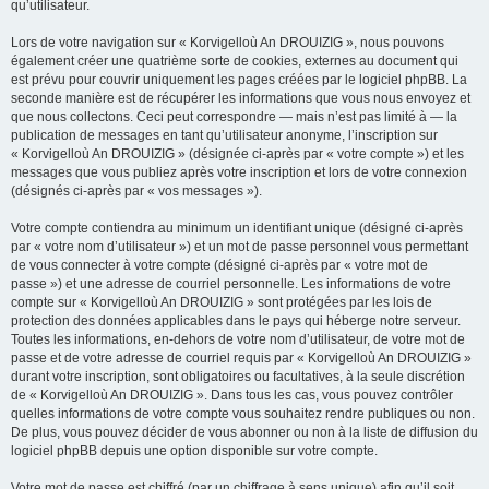
qu’utilisateur.
Lors de votre navigation sur « Korvigelloù An DROUIZIG », nous pouvons
également créer une quatrième sorte de cookies, externes au document qui
est prévu pour couvrir uniquement les pages créées par le logiciel phpBB. La
seconde manière est de récupérer les informations que vous nous envoyez et
que nous collectons. Ceci peut correspondre — mais n’est pas limité à — la
publication de messages en tant qu’utilisateur anonyme, l’inscription sur
« Korvigelloù An DROUIZIG » (désignée ci-après par « votre compte ») et les
messages que vous publiez après votre inscription et lors de votre connexion
(désignés ci-après par « vos messages »).
Votre compte contiendra au minimum un identifiant unique (désigné ci-après
par « votre nom d’utilisateur ») et un mot de passe personnel vous permettant
de vous connecter à votre compte (désigné ci-après par « votre mot de
passe ») et une adresse de courriel personnelle. Les informations de votre
compte sur « Korvigelloù An DROUIZIG » sont protégées par les lois de
protection des données applicables dans le pays qui héberge notre serveur.
Toutes les informations, en-dehors de votre nom d’utilisateur, de votre mot de
passe et de votre adresse de courriel requis par « Korvigelloù An DROUIZIG »
durant votre inscription, sont obligatoires ou facultatives, à la seule discrétion
de « Korvigelloù An DROUIZIG ». Dans tous les cas, vous pouvez contrôler
quelles informations de votre compte vous souhaitez rendre publiques ou non.
De plus, vous pouvez décider de vous abonner ou non à la liste de diffusion du
logiciel phpBB depuis une option disponible sur votre compte.
Votre mot de passe est chiffré (par un chiffrage à sens unique) afin qu’il soit