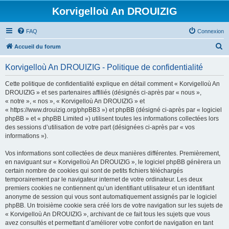
Korvigelloù An DROUIZIG
FAQ
Connexion
R
Accueil du forum
e
Korvigelloù An DROUIZIG - Politique de confidentialité
c
h
Cette politique de confidentialité explique en détail comment « Korvigelloù An
DROUIZIG » et ses partenaires affiliés (désignés ci-après par « nous »,
e
« notre », « nos », « Korvigelloù An DROUIZIG » et
r
« https://www.drouizig.org/phpBB3 ») et phpBB (désigné ci-après par « logiciel
phpBB » et « phpBB Limited ») utilisent toutes les informations collectées lors
c
des sessions d’utilisation de votre part (désignées ci-après par « vos
h
informations »).
e
Vos informations sont collectées de deux manières différentes. Premièrement,
r
en naviguant sur « Korvigelloù An DROUIZIG », le logiciel phpBB génèrera un
certain nombre de cookies qui sont de petits fichiers téléchargés
temporairement par le navigateur internet de votre ordinateur. Les deux
premiers cookies ne contiennent qu’un identifiant utilisateur et un identifiant
anonyme de session qui vous sont automatiquement assignés par le logiciel
phpBB. Un troisième cookie sera créé lors de votre navigation sur les sujets de
« Korvigelloù An DROUIZIG », archivant de ce fait tous les sujets que vous
avez consultés et permettant d’améliorer votre confort de navigation en tant