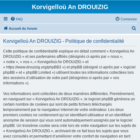
Korvigelloù An DROUIZIG
FAQ
Connexion
R
Accueil du forum
e
Korvigelloù An DROUIZIG - Politique de confidentialité
c
h
Cette politique de confidentialité explique en détail comment « Korvigelloù An
DROUIZIG » et ses partenaires affiliés (désignés ci-après par « nous »,
e
« notre », « nos », « Korvigelloù An DROUIZIG » et
r
« https://www.drouizig.org/phpBB3 ») et phpBB (désigné ci-après par « logiciel
phpBB » et « phpBB Limited ») utilisent toutes les informations collectées lors
c
des sessions d’utilisation de votre part (désignées ci-après par « vos
h
informations »).
e
Vos informations sont collectées de deux manières différentes. Premièrement,
r
en naviguant sur « Korvigelloù An DROUIZIG », le logiciel phpBB génèrera un
certain nombre de cookies qui sont de petits fichiers téléchargés
temporairement par le navigateur internet de votre ordinateur. Les deux
premiers cookies ne contiennent qu’un identifiant utilisateur et un identifiant
anonyme de session qui vous sont automatiquement assignés par le logiciel
phpBB. Un troisième cookie sera créé lors de votre navigation sur les sujets de
« Korvigelloù An DROUIZIG », archivant de ce fait tous les sujets que vous
avez consultés et permettant d’améliorer votre confort de navigation en tant