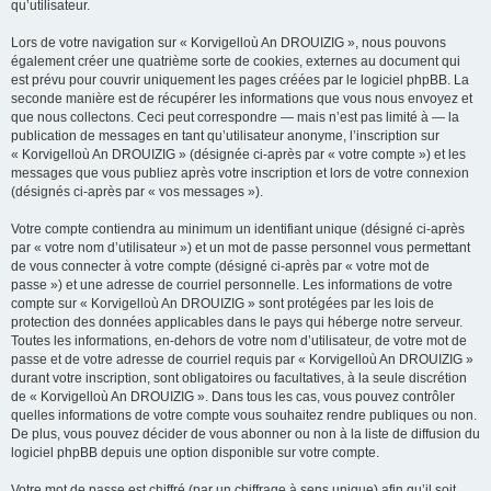
qu’utilisateur.
Lors de votre navigation sur « Korvigelloù An DROUIZIG », nous pouvons
également créer une quatrième sorte de cookies, externes au document qui
est prévu pour couvrir uniquement les pages créées par le logiciel phpBB. La
seconde manière est de récupérer les informations que vous nous envoyez et
que nous collectons. Ceci peut correspondre — mais n’est pas limité à — la
publication de messages en tant qu’utilisateur anonyme, l’inscription sur
« Korvigelloù An DROUIZIG » (désignée ci-après par « votre compte ») et les
messages que vous publiez après votre inscription et lors de votre connexion
(désignés ci-après par « vos messages »).
Votre compte contiendra au minimum un identifiant unique (désigné ci-après
par « votre nom d’utilisateur ») et un mot de passe personnel vous permettant
de vous connecter à votre compte (désigné ci-après par « votre mot de
passe ») et une adresse de courriel personnelle. Les informations de votre
compte sur « Korvigelloù An DROUIZIG » sont protégées par les lois de
protection des données applicables dans le pays qui héberge notre serveur.
Toutes les informations, en-dehors de votre nom d’utilisateur, de votre mot de
passe et de votre adresse de courriel requis par « Korvigelloù An DROUIZIG »
durant votre inscription, sont obligatoires ou facultatives, à la seule discrétion
de « Korvigelloù An DROUIZIG ». Dans tous les cas, vous pouvez contrôler
quelles informations de votre compte vous souhaitez rendre publiques ou non.
De plus, vous pouvez décider de vous abonner ou non à la liste de diffusion du
logiciel phpBB depuis une option disponible sur votre compte.
Votre mot de passe est chiffré (par un chiffrage à sens unique) afin qu’il soit