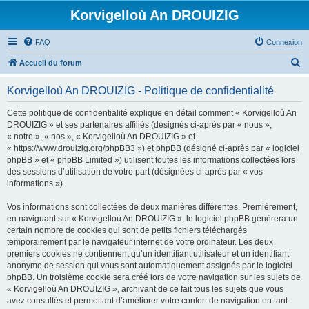
Korvigelloù An DROUIZIG
FAQ
Connexion
R
Accueil du forum
e
Korvigelloù An DROUIZIG - Politique de confidentialité
c
h
Cette politique de confidentialité explique en détail comment « Korvigelloù An
DROUIZIG » et ses partenaires affiliés (désignés ci-après par « nous »,
e
« notre », « nos », « Korvigelloù An DROUIZIG » et
r
« https://www.drouizig.org/phpBB3 ») et phpBB (désigné ci-après par « logiciel
phpBB » et « phpBB Limited ») utilisent toutes les informations collectées lors
c
des sessions d’utilisation de votre part (désignées ci-après par « vos
h
informations »).
e
Vos informations sont collectées de deux manières différentes. Premièrement,
r
en naviguant sur « Korvigelloù An DROUIZIG », le logiciel phpBB génèrera un
certain nombre de cookies qui sont de petits fichiers téléchargés
temporairement par le navigateur internet de votre ordinateur. Les deux
premiers cookies ne contiennent qu’un identifiant utilisateur et un identifiant
anonyme de session qui vous sont automatiquement assignés par le logiciel
phpBB. Un troisième cookie sera créé lors de votre navigation sur les sujets de
« Korvigelloù An DROUIZIG », archivant de ce fait tous les sujets que vous
avez consultés et permettant d’améliorer votre confort de navigation en tant