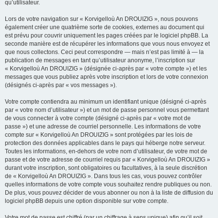
qu’utilisateur.
Lors de votre navigation sur « Korvigelloù An DROUIZIG », nous pouvons
également créer une quatrième sorte de cookies, externes au document qui
est prévu pour couvrir uniquement les pages créées par le logiciel phpBB. La
seconde manière est de récupérer les informations que vous nous envoyez et
que nous collectons. Ceci peut correspondre — mais n’est pas limité à — la
publication de messages en tant qu’utilisateur anonyme, l’inscription sur
« Korvigelloù An DROUIZIG » (désignée ci-après par « votre compte ») et les
messages que vous publiez après votre inscription et lors de votre connexion
(désignés ci-après par « vos messages »).
Votre compte contiendra au minimum un identifiant unique (désigné ci-après
par « votre nom d’utilisateur ») et un mot de passe personnel vous permettant
de vous connecter à votre compte (désigné ci-après par « votre mot de
passe ») et une adresse de courriel personnelle. Les informations de votre
compte sur « Korvigelloù An DROUIZIG » sont protégées par les lois de
protection des données applicables dans le pays qui héberge notre serveur.
Toutes les informations, en-dehors de votre nom d’utilisateur, de votre mot de
passe et de votre adresse de courriel requis par « Korvigelloù An DROUIZIG »
durant votre inscription, sont obligatoires ou facultatives, à la seule discrétion
de « Korvigelloù An DROUIZIG ». Dans tous les cas, vous pouvez contrôler
quelles informations de votre compte vous souhaitez rendre publiques ou non.
De plus, vous pouvez décider de vous abonner ou non à la liste de diffusion du
logiciel phpBB depuis une option disponible sur votre compte.
Votre mot de passe est chiffré (par un chiffrage à sens unique) afin qu’il soit