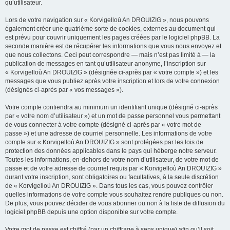
qu’utilisateur.
Lors de votre navigation sur « Korvigelloù An DROUIZIG », nous pouvons
également créer une quatrième sorte de cookies, externes au document qui
est prévu pour couvrir uniquement les pages créées par le logiciel phpBB. La
seconde manière est de récupérer les informations que vous nous envoyez et
que nous collectons. Ceci peut correspondre — mais n’est pas limité à — la
publication de messages en tant qu’utilisateur anonyme, l’inscription sur
« Korvigelloù An DROUIZIG » (désignée ci-après par « votre compte ») et les
messages que vous publiez après votre inscription et lors de votre connexion
(désignés ci-après par « vos messages »).
Votre compte contiendra au minimum un identifiant unique (désigné ci-après
par « votre nom d’utilisateur ») et un mot de passe personnel vous permettant
de vous connecter à votre compte (désigné ci-après par « votre mot de
passe ») et une adresse de courriel personnelle. Les informations de votre
compte sur « Korvigelloù An DROUIZIG » sont protégées par les lois de
protection des données applicables dans le pays qui héberge notre serveur.
Toutes les informations, en-dehors de votre nom d’utilisateur, de votre mot de
passe et de votre adresse de courriel requis par « Korvigelloù An DROUIZIG »
durant votre inscription, sont obligatoires ou facultatives, à la seule discrétion
de « Korvigelloù An DROUIZIG ». Dans tous les cas, vous pouvez contrôler
quelles informations de votre compte vous souhaitez rendre publiques ou non.
De plus, vous pouvez décider de vous abonner ou non à la liste de diffusion du
logiciel phpBB depuis une option disponible sur votre compte.
Votre mot de passe est chiffré (par un chiffrage à sens unique) afin qu’il soit