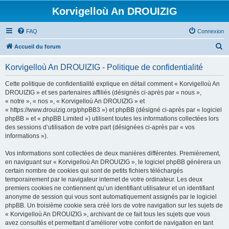
Korvigelloù An DROUIZIG
FAQ
Connexion
R
Accueil du forum
e
Korvigelloù An DROUIZIG - Politique de confidentialité
c
h
Cette politique de confidentialité explique en détail comment « Korvigelloù An
DROUIZIG » et ses partenaires affiliés (désignés ci-après par « nous »,
e
« notre », « nos », « Korvigelloù An DROUIZIG » et
r
« https://www.drouizig.org/phpBB3 ») et phpBB (désigné ci-après par « logiciel
phpBB » et « phpBB Limited ») utilisent toutes les informations collectées lors
c
des sessions d’utilisation de votre part (désignées ci-après par « vos
h
informations »).
e
Vos informations sont collectées de deux manières différentes. Premièrement,
r
en naviguant sur « Korvigelloù An DROUIZIG », le logiciel phpBB génèrera un
certain nombre de cookies qui sont de petits fichiers téléchargés
temporairement par le navigateur internet de votre ordinateur. Les deux
premiers cookies ne contiennent qu’un identifiant utilisateur et un identifiant
anonyme de session qui vous sont automatiquement assignés par le logiciel
phpBB. Un troisième cookie sera créé lors de votre navigation sur les sujets de
« Korvigelloù An DROUIZIG », archivant de ce fait tous les sujets que vous
avez consultés et permettant d’améliorer votre confort de navigation en tant