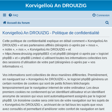
Korvigelloù An DROUIZIG
FAQ
Connexion
R
Accueil du forum
e
Korvigelloù An DROUIZIG - Politique de confidentialité
c
h
Cette politique de confidentialité explique en détail comment « Korvigelloù An
DROUIZIG » et ses partenaires affiliés (désignés ci-après par « nous »,
e
« notre », « nos », « Korvigelloù An DROUIZIG » et
r
« https://www.drouizig.org/phpBB3 ») et phpBB (désigné ci-après par « logiciel
phpBB » et « phpBB Limited ») utilisent toutes les informations collectées lors
c
des sessions d’utilisation de votre part (désignées ci-après par « vos
h
informations »).
e
Vos informations sont collectées de deux manières différentes. Premièrement,
r
en naviguant sur « Korvigelloù An DROUIZIG », le logiciel phpBB génèrera un
certain nombre de cookies qui sont de petits fichiers téléchargés
temporairement par le navigateur internet de votre ordinateur. Les deux
premiers cookies ne contiennent qu’un identifiant utilisateur et un identifiant
anonyme de session qui vous sont automatiquement assignés par le logiciel
phpBB. Un troisième cookie sera créé lors de votre navigation sur les sujets de
« Korvigelloù An DROUIZIG », archivant de ce fait tous les sujets que vous
avez consultés et permettant d’améliorer votre confort de navigation en tant