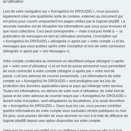
qu’utilisateur.
Lors de votre navigation sur « Korvigelloù An DROUIZIG », nous pouvons
également créer une quatrième sorte de cookies, externes au document qui
est prévu pour couvrir uniquement les pages créées par le logiciel phpBB. La
seconde manière est de récupérer les informations que vous nous envoyez et
que nous collectons. Ceci peut correspondre — mais n’est pas limité à — la
publication de messages en tant qu’utilisateur anonyme, l’inscription sur
« Korvigelloù An DROUIZIG » (désignée ci-après par « votre compte ») et les
messages que vous publiez après votre inscription et lors de votre connexion
(désignés ci-après par « vos messages »).
Votre compte contiendra au minimum un identifiant unique (désigné ci-après
par « votre nom d’utilisateur ») et un mot de passe personnel vous permettant
de vous connecter à votre compte (désigné ci-après par « votre mot de
passe ») et une adresse de courriel personnelle. Les informations de votre
compte sur « Korvigelloù An DROUIZIG » sont protégées par les lois de
protection des données applicables dans le pays qui héberge notre serveur.
Toutes les informations, en-dehors de votre nom d’utilisateur, de votre mot de
passe et de votre adresse de courriel requis par « Korvigelloù An DROUIZIG »
durant votre inscription, sont obligatoires ou facultatives, à la seule discrétion
de « Korvigelloù An DROUIZIG ». Dans tous les cas, vous pouvez contrôler
quelles informations de votre compte vous souhaitez rendre publiques ou non.
De plus, vous pouvez décider de vous abonner ou non à la liste de diffusion du
logiciel phpBB depuis une option disponible sur votre compte.
Votre mot de passe est chiffré (par un chiffrage à sens unique) afin qu’il soit