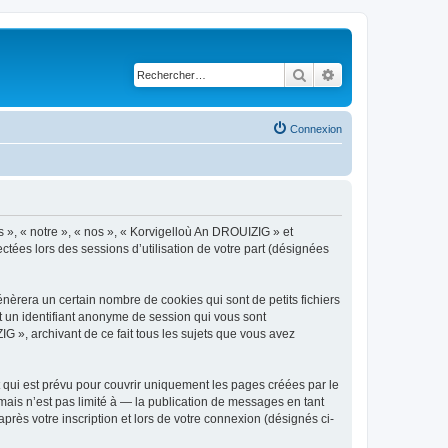
Rechercher
Recherche avancé
Connexion
s », « notre », « nos », « Korvigelloù An DROUIZIG » et
ctées lors des sessions d’utilisation de votre part (désignées
èrera un certain nombre de cookies qui sont de petits fichiers
et un identifiant anonyme de session qui vous sont
G », archivant de ce fait tous les sujets que vous avez
qui est prévu pour couvrir uniquement les pages créées par le
ais n’est pas limité à — la publication de messages en tant
rès votre inscription et lors de votre connexion (désignés ci-