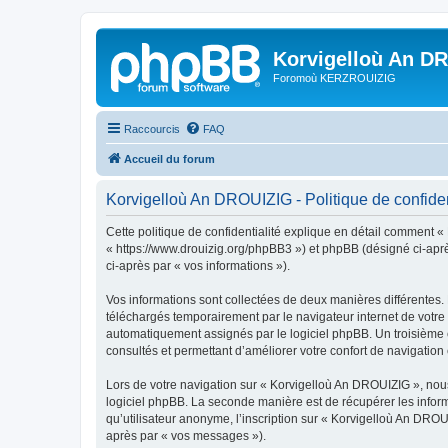
Korvigelloù An D
Foromoù KERZROUIZIG
Raccourcis
FAQ
Accueil du forum
Korvigelloù An DROUIZIG - Politique de confiden
Cette politique de confidentialité explique en détail comment «
« https://www.drouizig.org/phpBB3 ») et phpBB (désigné ci-après 
ci-après par « vos informations »).
Vos informations sont collectées de deux manières différentes.
téléchargés temporairement par le navigateur internet de votre 
automatiquement assignés par le logiciel phpBB. Un troisième co
consultés et permettant d’améliorer votre confort de navigation e
Lors de votre navigation sur « Korvigelloù An DROUIZIG », no
logiciel phpBB. La seconde manière est de récupérer les infor
qu’utilisateur anonyme, l’inscription sur « Korvigelloù An DROU
après par « vos messages »).