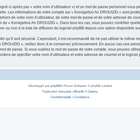
igné ci-après par « votre nom d’utilisateur ») et un mot de passe personnel vous p
nelle. Les informations de votre compte sur « Korvigelloù An DROUIZIG » sont proté
dehors de votre nom d’utilisateur, de votre mot de passe et de votre adresse de cou
rétion de « Korvigelloù An DROUIZIG ». Dans tous les cas, vous pouvez contrôler que
 ou non à la liste de diffusion du logiciel phpBB depuis une option disponible su
afin qu’il soit sécurisé. Cependant, il est recommandé de ne pas utiliser le même mot
An DROUIZIG », veillez donc à le conservez précieusement. En aucun cas une perso
 mot de passe. Si vous oubliez le mot de passe de votre compte, vous pouvez utilis
andera de spécifier votre nom d’utilisateur et votre adresse de courriel et le logi
Développé par
phpBB
® Forum Software © phpBB Limited
Traduction française officielle
©
Qiaeru
Confidentialité
|
Conditions