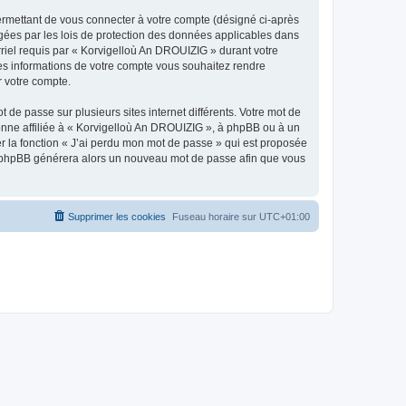
ermettant de vous connecter à votre compte (désigné ci-après
gées par les lois de protection des données applicables dans
rriel requis par « Korvigelloù An DROUIZIG » durant votre
lles informations de votre compte vous souhaitez rendre
r votre compte.
 de passe sur plusieurs sites internet différents. Votre mot de
nne affiliée à « Korvigelloù An DROUIZIG », à phpBB ou à un
er la fonction « J’ai perdu mon mot de passe » qui est proposée
ciel phpBB générera alors un nouveau mot de passe afin que vous
Supprimer les cookies
Fuseau horaire sur
UTC+01:00