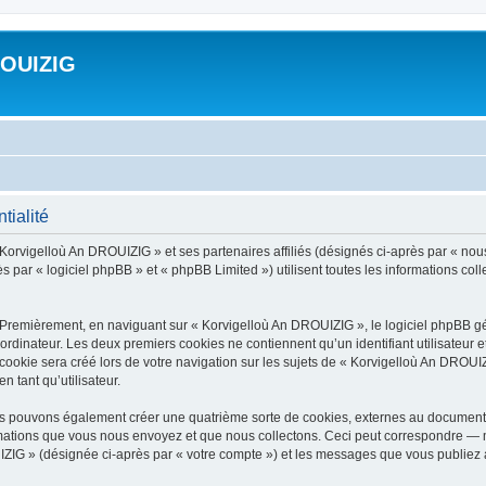
ROUIZIG
tialité
 Korvigelloù An DROUIZIG » et ses partenaires affiliés (désignés ci-après par « nou
par « logiciel phpBB » et « phpBB Limited ») utilisent toutes les informations colle
 Premièrement, en naviguant sur « Korvigelloù An DROUIZIG », le logiciel phpBB gén
ordinateur. Les deux premiers cookies ne contiennent qu’un identifiant utilisateur 
okie sera créé lors de votre navigation sur les sujets de « Korvigelloù An DROUIZI
n tant qu’utilisateur.
us pouvons également créer une quatrième sorte de cookies, externes au document 
mations que vous nous envoyez et que nous collectons. Ceci peut correspondre — m
IZIG » (désignée ci-après par « votre compte ») et les messages que vous publiez ap