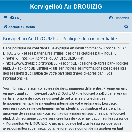
Korvigelloù An DROUIZIG
FAQ
Connexion
R
Accueil du forum
e
Korvigelloù An DROUIZIG - Politique de confidentialité
c
h
Cette politique de confidentialité explique en détail comment « Korvigelloù An
DROUIZIG » et ses partenaires affiliés (désignés ci-après par « nous »,
e
« notre », « nos », « Korvigelloù An DROUIZIG » et
r
« https://www.drouizig.org/phpBB3 ») et phpBB (désigné ci-après par « logiciel
phpBB » et « phpBB Limited ») utilisent toutes les informations collectées lors
c
des sessions d’utilisation de votre part (désignées ci-après par « vos
h
informations »).
e
Vos informations sont collectées de deux manières différentes. Premièrement,
r
en naviguant sur « Korvigelloù An DROUIZIG », le logiciel phpBB génèrera un
certain nombre de cookies qui sont de petits fichiers téléchargés
temporairement par le navigateur internet de votre ordinateur. Les deux
premiers cookies ne contiennent qu’un identifiant utilisateur et un identifiant
anonyme de session qui vous sont automatiquement assignés par le logiciel
phpBB. Un troisième cookie sera créé lors de votre navigation sur les sujets de
« Korvigelloù An DROUIZIG », archivant de ce fait tous les sujets que vous
avez consultés et permettant d’améliorer votre confort de navigation en tant