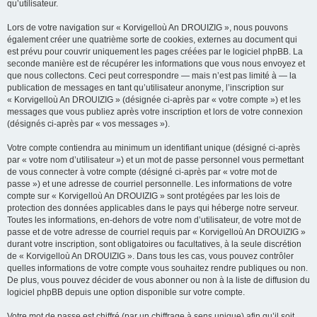
qu’utilisateur.
Lors de votre navigation sur « Korvigelloù An DROUIZIG », nous pouvons
également créer une quatrième sorte de cookies, externes au document qui
est prévu pour couvrir uniquement les pages créées par le logiciel phpBB. La
seconde manière est de récupérer les informations que vous nous envoyez et
que nous collectons. Ceci peut correspondre — mais n’est pas limité à — la
publication de messages en tant qu’utilisateur anonyme, l’inscription sur
« Korvigelloù An DROUIZIG » (désignée ci-après par « votre compte ») et les
messages que vous publiez après votre inscription et lors de votre connexion
(désignés ci-après par « vos messages »).
Votre compte contiendra au minimum un identifiant unique (désigné ci-après
par « votre nom d’utilisateur ») et un mot de passe personnel vous permettant
de vous connecter à votre compte (désigné ci-après par « votre mot de
passe ») et une adresse de courriel personnelle. Les informations de votre
compte sur « Korvigelloù An DROUIZIG » sont protégées par les lois de
protection des données applicables dans le pays qui héberge notre serveur.
Toutes les informations, en-dehors de votre nom d’utilisateur, de votre mot de
passe et de votre adresse de courriel requis par « Korvigelloù An DROUIZIG »
durant votre inscription, sont obligatoires ou facultatives, à la seule discrétion
de « Korvigelloù An DROUIZIG ». Dans tous les cas, vous pouvez contrôler
quelles informations de votre compte vous souhaitez rendre publiques ou non.
De plus, vous pouvez décider de vous abonner ou non à la liste de diffusion du
logiciel phpBB depuis une option disponible sur votre compte.
Votre mot de passe est chiffré (par un chiffrage à sens unique) afin qu’il soit