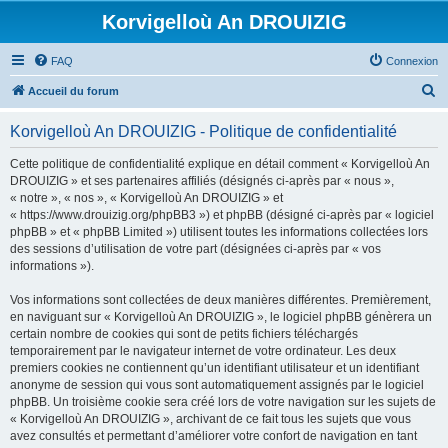
Korvigelloù An DROUIZIG
FAQ
Connexion
R
Accueil du forum
e
Korvigelloù An DROUIZIG - Politique de confidentialité
c
h
Cette politique de confidentialité explique en détail comment « Korvigelloù An
DROUIZIG » et ses partenaires affiliés (désignés ci-après par « nous »,
e
« notre », « nos », « Korvigelloù An DROUIZIG » et
r
« https://www.drouizig.org/phpBB3 ») et phpBB (désigné ci-après par « logiciel
phpBB » et « phpBB Limited ») utilisent toutes les informations collectées lors
c
des sessions d’utilisation de votre part (désignées ci-après par « vos
h
informations »).
e
Vos informations sont collectées de deux manières différentes. Premièrement,
r
en naviguant sur « Korvigelloù An DROUIZIG », le logiciel phpBB génèrera un
certain nombre de cookies qui sont de petits fichiers téléchargés
temporairement par le navigateur internet de votre ordinateur. Les deux
premiers cookies ne contiennent qu’un identifiant utilisateur et un identifiant
anonyme de session qui vous sont automatiquement assignés par le logiciel
phpBB. Un troisième cookie sera créé lors de votre navigation sur les sujets de
« Korvigelloù An DROUIZIG », archivant de ce fait tous les sujets que vous
avez consultés et permettant d’améliorer votre confort de navigation en tant