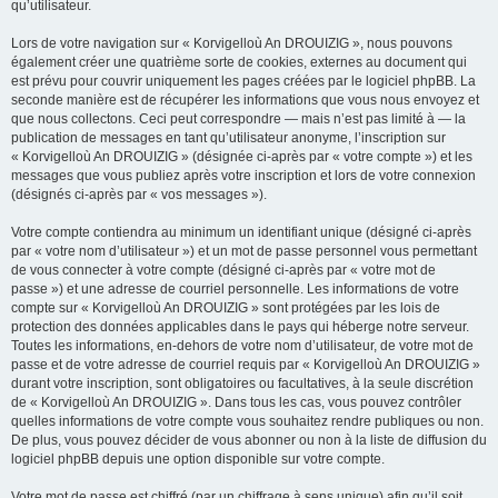
qu’utilisateur.
Lors de votre navigation sur « Korvigelloù An DROUIZIG », nous pouvons
également créer une quatrième sorte de cookies, externes au document qui
est prévu pour couvrir uniquement les pages créées par le logiciel phpBB. La
seconde manière est de récupérer les informations que vous nous envoyez et
que nous collectons. Ceci peut correspondre — mais n’est pas limité à — la
publication de messages en tant qu’utilisateur anonyme, l’inscription sur
« Korvigelloù An DROUIZIG » (désignée ci-après par « votre compte ») et les
messages que vous publiez après votre inscription et lors de votre connexion
(désignés ci-après par « vos messages »).
Votre compte contiendra au minimum un identifiant unique (désigné ci-après
par « votre nom d’utilisateur ») et un mot de passe personnel vous permettant
de vous connecter à votre compte (désigné ci-après par « votre mot de
passe ») et une adresse de courriel personnelle. Les informations de votre
compte sur « Korvigelloù An DROUIZIG » sont protégées par les lois de
protection des données applicables dans le pays qui héberge notre serveur.
Toutes les informations, en-dehors de votre nom d’utilisateur, de votre mot de
passe et de votre adresse de courriel requis par « Korvigelloù An DROUIZIG »
durant votre inscription, sont obligatoires ou facultatives, à la seule discrétion
de « Korvigelloù An DROUIZIG ». Dans tous les cas, vous pouvez contrôler
quelles informations de votre compte vous souhaitez rendre publiques ou non.
De plus, vous pouvez décider de vous abonner ou non à la liste de diffusion du
logiciel phpBB depuis une option disponible sur votre compte.
Votre mot de passe est chiffré (par un chiffrage à sens unique) afin qu’il soit