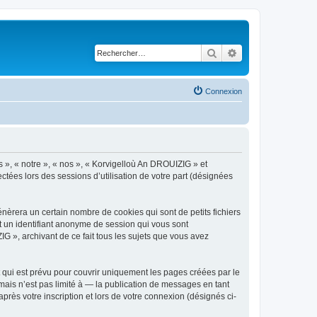
Rechercher
Recherche avancé
Connexion
s », « notre », « nos », « Korvigelloù An DROUIZIG » et
ctées lors des sessions d’utilisation de votre part (désignées
èrera un certain nombre de cookies qui sont de petits fichiers
et un identifiant anonyme de session qui vous sont
G », archivant de ce fait tous les sujets que vous avez
qui est prévu pour couvrir uniquement les pages créées par le
ais n’est pas limité à — la publication de messages en tant
rès votre inscription et lors de votre connexion (désignés ci-