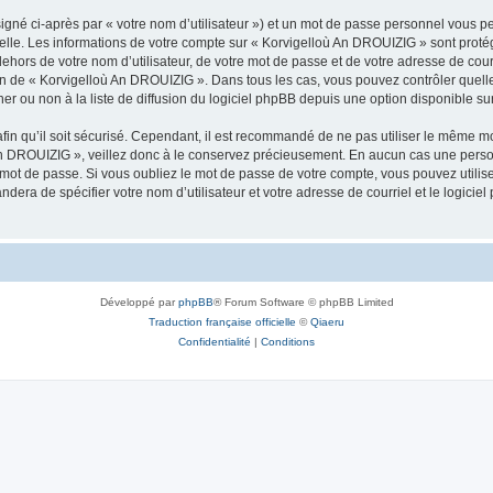
igné ci-après par « votre nom d’utilisateur ») et un mot de passe personnel vous p
nelle. Les informations de votre compte sur « Korvigelloù An DROUIZIG » sont proté
dehors de votre nom d’utilisateur, de votre mot de passe et de votre adresse de cou
rétion de « Korvigelloù An DROUIZIG ». Dans tous les cas, vous pouvez contrôler que
 ou non à la liste de diffusion du logiciel phpBB depuis une option disponible su
afin qu’il soit sécurisé. Cependant, il est recommandé de ne pas utiliser le même mot
An DROUIZIG », veillez donc à le conservez précieusement. En aucun cas une perso
 mot de passe. Si vous oubliez le mot de passe de votre compte, vous pouvez utilis
andera de spécifier votre nom d’utilisateur et votre adresse de courriel et le logi
Développé par
phpBB
® Forum Software © phpBB Limited
Traduction française officielle
©
Qiaeru
Confidentialité
|
Conditions