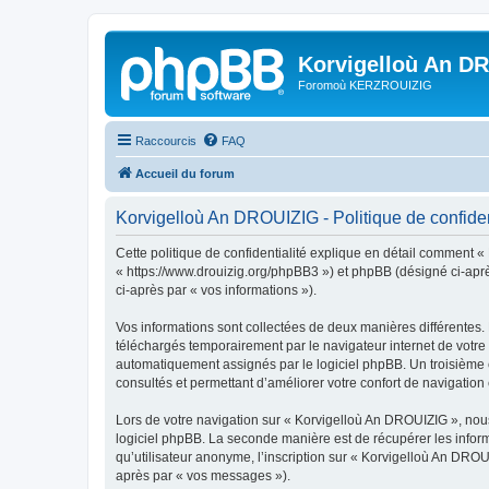
Korvigelloù An D
Foromoù KERZROUIZIG
Raccourcis
FAQ
Accueil du forum
Korvigelloù An DROUIZIG - Politique de confiden
Cette politique de confidentialité explique en détail comment «
« https://www.drouizig.org/phpBB3 ») et phpBB (désigné ci-après 
ci-après par « vos informations »).
Vos informations sont collectées de deux manières différentes.
téléchargés temporairement par le navigateur internet de votre 
automatiquement assignés par le logiciel phpBB. Un troisième co
consultés et permettant d’améliorer votre confort de navigation e
Lors de votre navigation sur « Korvigelloù An DROUIZIG », no
logiciel phpBB. La seconde manière est de récupérer les infor
qu’utilisateur anonyme, l’inscription sur « Korvigelloù An DROU
après par « vos messages »).