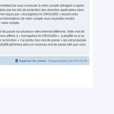
ermettant de vous connecter à votre compte (désigné ci-après
gées par les lois de protection des données applicables dans
rriel requis par « Korvigelloù An DROUIZIG » durant votre
lles informations de votre compte vous souhaitez rendre
r votre compte.
 de passe sur plusieurs sites internet différents. Votre mot de
nne affiliée à « Korvigelloù An DROUIZIG », à phpBB ou à un
er la fonction « J’ai perdu mon mot de passe » qui est proposée
ciel phpBB générera alors un nouveau mot de passe afin que vous
Supprimer les cookies
Fuseau horaire sur
UTC+01:00