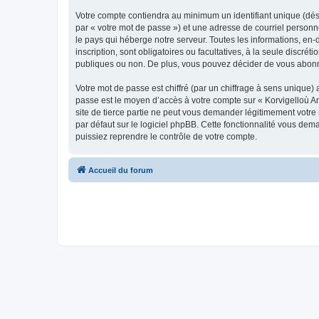
Votre compte contiendra au minimum un identifiant unique (dés
par « votre mot de passe ») et une adresse de courriel person
le pays qui héberge notre serveur. Toutes les informations, en-
inscription, sont obligatoires ou facultatives, à la seule disc
publiques ou non. De plus, vous pouvez décider de vous abonner
Votre mot de passe est chiffré (par un chiffrage à sens unique) 
passe est le moyen d’accès à votre compte sur « Korvigelloù 
site de tierce partie ne peut vous demander légitimement votre
par défaut sur le logiciel phpBB. Cette fonctionnalité vous dem
puissiez reprendre le contrôle de votre compte.
Accueil du forum