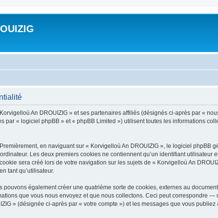
ROUIZIG
tialité
 Korvigelloù An DROUIZIG » et ses partenaires affiliés (désignés ci-après par « nou
par « logiciel phpBB » et « phpBB Limited ») utilisent toutes les informations colle
 Premièrement, en naviguant sur « Korvigelloù An DROUIZIG », le logiciel phpBB gén
ordinateur. Les deux premiers cookies ne contiennent qu’un identifiant utilisateur 
okie sera créé lors de votre navigation sur les sujets de « Korvigelloù An DROUIZI
n tant qu’utilisateur.
us pouvons également créer une quatrième sorte de cookies, externes au document 
mations que vous nous envoyez et que nous collectons. Ceci peut correspondre — m
IZIG » (désignée ci-après par « votre compte ») et les messages que vous publiez ap