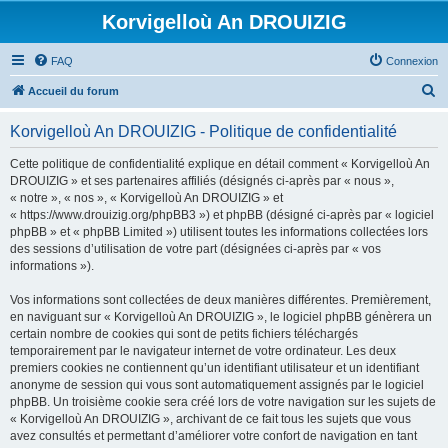
Korvigelloù An DROUIZIG
FAQ
Connexion
R
Accueil du forum
e
Korvigelloù An DROUIZIG - Politique de confidentialité
c
h
Cette politique de confidentialité explique en détail comment « Korvigelloù An
DROUIZIG » et ses partenaires affiliés (désignés ci-après par « nous »,
e
« notre », « nos », « Korvigelloù An DROUIZIG » et
r
« https://www.drouizig.org/phpBB3 ») et phpBB (désigné ci-après par « logiciel
phpBB » et « phpBB Limited ») utilisent toutes les informations collectées lors
c
des sessions d’utilisation de votre part (désignées ci-après par « vos
h
informations »).
e
Vos informations sont collectées de deux manières différentes. Premièrement,
r
en naviguant sur « Korvigelloù An DROUIZIG », le logiciel phpBB génèrera un
certain nombre de cookies qui sont de petits fichiers téléchargés
temporairement par le navigateur internet de votre ordinateur. Les deux
premiers cookies ne contiennent qu’un identifiant utilisateur et un identifiant
anonyme de session qui vous sont automatiquement assignés par le logiciel
phpBB. Un troisième cookie sera créé lors de votre navigation sur les sujets de
« Korvigelloù An DROUIZIG », archivant de ce fait tous les sujets que vous
avez consultés et permettant d’améliorer votre confort de navigation en tant