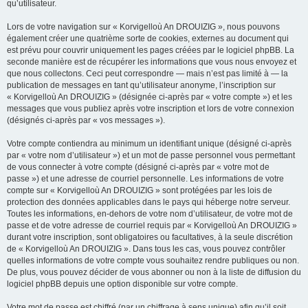
qu’utilisateur.
Lors de votre navigation sur « Korvigelloù An DROUIZIG », nous pouvons
également créer une quatrième sorte de cookies, externes au document qui
est prévu pour couvrir uniquement les pages créées par le logiciel phpBB. La
seconde manière est de récupérer les informations que vous nous envoyez et
que nous collectons. Ceci peut correspondre — mais n’est pas limité à — la
publication de messages en tant qu’utilisateur anonyme, l’inscription sur
« Korvigelloù An DROUIZIG » (désignée ci-après par « votre compte ») et les
messages que vous publiez après votre inscription et lors de votre connexion
(désignés ci-après par « vos messages »).
Votre compte contiendra au minimum un identifiant unique (désigné ci-après
par « votre nom d’utilisateur ») et un mot de passe personnel vous permettant
de vous connecter à votre compte (désigné ci-après par « votre mot de
passe ») et une adresse de courriel personnelle. Les informations de votre
compte sur « Korvigelloù An DROUIZIG » sont protégées par les lois de
protection des données applicables dans le pays qui héberge notre serveur.
Toutes les informations, en-dehors de votre nom d’utilisateur, de votre mot de
passe et de votre adresse de courriel requis par « Korvigelloù An DROUIZIG »
durant votre inscription, sont obligatoires ou facultatives, à la seule discrétion
de « Korvigelloù An DROUIZIG ». Dans tous les cas, vous pouvez contrôler
quelles informations de votre compte vous souhaitez rendre publiques ou non.
De plus, vous pouvez décider de vous abonner ou non à la liste de diffusion du
logiciel phpBB depuis une option disponible sur votre compte.
Votre mot de passe est chiffré (par un chiffrage à sens unique) afin qu’il soit