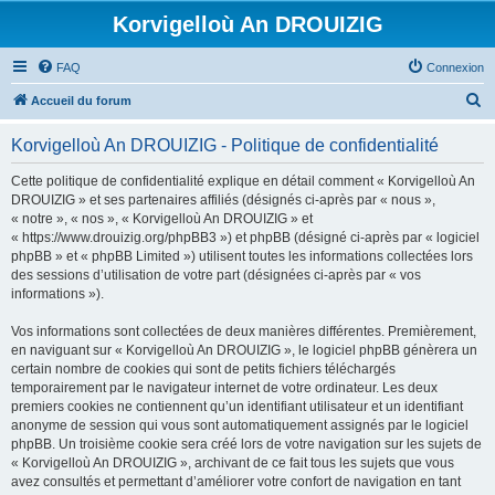
Korvigelloù An DROUIZIG
FAQ
Connexion
R
Accueil du forum
e
Korvigelloù An DROUIZIG - Politique de confidentialité
c
h
Cette politique de confidentialité explique en détail comment « Korvigelloù An
DROUIZIG » et ses partenaires affiliés (désignés ci-après par « nous »,
e
« notre », « nos », « Korvigelloù An DROUIZIG » et
r
« https://www.drouizig.org/phpBB3 ») et phpBB (désigné ci-après par « logiciel
phpBB » et « phpBB Limited ») utilisent toutes les informations collectées lors
c
des sessions d’utilisation de votre part (désignées ci-après par « vos
h
informations »).
e
Vos informations sont collectées de deux manières différentes. Premièrement,
r
en naviguant sur « Korvigelloù An DROUIZIG », le logiciel phpBB génèrera un
certain nombre de cookies qui sont de petits fichiers téléchargés
temporairement par le navigateur internet de votre ordinateur. Les deux
premiers cookies ne contiennent qu’un identifiant utilisateur et un identifiant
anonyme de session qui vous sont automatiquement assignés par le logiciel
phpBB. Un troisième cookie sera créé lors de votre navigation sur les sujets de
« Korvigelloù An DROUIZIG », archivant de ce fait tous les sujets que vous
avez consultés et permettant d’améliorer votre confort de navigation en tant