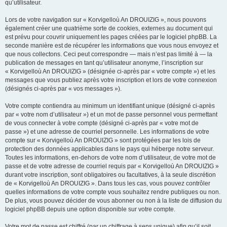
qu’utilisateur.
Lors de votre navigation sur « Korvigelloù An DROUIZIG », nous pouvons
également créer une quatrième sorte de cookies, externes au document qui
est prévu pour couvrir uniquement les pages créées par le logiciel phpBB. La
seconde manière est de récupérer les informations que vous nous envoyez et
que nous collectons. Ceci peut correspondre — mais n’est pas limité à — la
publication de messages en tant qu’utilisateur anonyme, l’inscription sur
« Korvigelloù An DROUIZIG » (désignée ci-après par « votre compte ») et les
messages que vous publiez après votre inscription et lors de votre connexion
(désignés ci-après par « vos messages »).
Votre compte contiendra au minimum un identifiant unique (désigné ci-après
par « votre nom d’utilisateur ») et un mot de passe personnel vous permettant
de vous connecter à votre compte (désigné ci-après par « votre mot de
passe ») et une adresse de courriel personnelle. Les informations de votre
compte sur « Korvigelloù An DROUIZIG » sont protégées par les lois de
protection des données applicables dans le pays qui héberge notre serveur.
Toutes les informations, en-dehors de votre nom d’utilisateur, de votre mot de
passe et de votre adresse de courriel requis par « Korvigelloù An DROUIZIG »
durant votre inscription, sont obligatoires ou facultatives, à la seule discrétion
de « Korvigelloù An DROUIZIG ». Dans tous les cas, vous pouvez contrôler
quelles informations de votre compte vous souhaitez rendre publiques ou non.
De plus, vous pouvez décider de vous abonner ou non à la liste de diffusion du
logiciel phpBB depuis une option disponible sur votre compte.
Votre mot de passe est chiffré (par un chiffrage à sens unique) afin qu’il soit