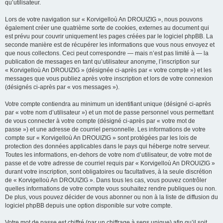
qu’utilisateur.
Lors de votre navigation sur « Korvigelloù An DROUIZIG », nous pouvons
également créer une quatrième sorte de cookies, externes au document qui
est prévu pour couvrir uniquement les pages créées par le logiciel phpBB. La
seconde manière est de récupérer les informations que vous nous envoyez et
que nous collectons. Ceci peut correspondre — mais n’est pas limité à — la
publication de messages en tant qu’utilisateur anonyme, l’inscription sur
« Korvigelloù An DROUIZIG » (désignée ci-après par « votre compte ») et les
messages que vous publiez après votre inscription et lors de votre connexion
(désignés ci-après par « vos messages »).
Votre compte contiendra au minimum un identifiant unique (désigné ci-après
par « votre nom d’utilisateur ») et un mot de passe personnel vous permettant
de vous connecter à votre compte (désigné ci-après par « votre mot de
passe ») et une adresse de courriel personnelle. Les informations de votre
compte sur « Korvigelloù An DROUIZIG » sont protégées par les lois de
protection des données applicables dans le pays qui héberge notre serveur.
Toutes les informations, en-dehors de votre nom d’utilisateur, de votre mot de
passe et de votre adresse de courriel requis par « Korvigelloù An DROUIZIG »
durant votre inscription, sont obligatoires ou facultatives, à la seule discrétion
de « Korvigelloù An DROUIZIG ». Dans tous les cas, vous pouvez contrôler
quelles informations de votre compte vous souhaitez rendre publiques ou non.
De plus, vous pouvez décider de vous abonner ou non à la liste de diffusion du
logiciel phpBB depuis une option disponible sur votre compte.
Votre mot de passe est chiffré (par un chiffrage à sens unique) afin qu’il soit