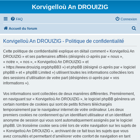
Korvigelloù An DROUIZIG
FAQ
Connexion
R
Accueil du forum
e
Korvigelloù An DROUIZIG - Politique de confidentialité
c
h
Cette politique de confidentialité explique en détail comment « Korvigelloù An
DROUIZIG » et ses partenaires affiliés (désignés ci-après par « nous »,
e
« notre », « nos », « Korvigelloù An DROUIZIG » et
r
« https://www.drouizig.org/phpBB3 ») et phpBB (désigné ci-après par « logiciel
phpBB » et « phpBB Limited ») utilisent toutes les informations collectées lors
c
des sessions d’utilisation de votre part (désignées ci-après par « vos
h
informations »).
e
Vos informations sont collectées de deux manières différentes. Premièrement,
r
en naviguant sur « Korvigelloù An DROUIZIG », le logiciel phpBB génèrera un
certain nombre de cookies qui sont de petits fichiers téléchargés
temporairement par le navigateur internet de votre ordinateur. Les deux
premiers cookies ne contiennent qu’un identifiant utilisateur et un identifiant
anonyme de session qui vous sont automatiquement assignés par le logiciel
phpBB. Un troisième cookie sera créé lors de votre navigation sur les sujets de
« Korvigelloù An DROUIZIG », archivant de ce fait tous les sujets que vous
avez consultés et permettant d’améliorer votre confort de navigation en tant