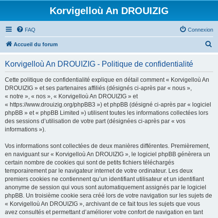
Korvigelloù An DROUIZIG
FAQ
Connexion
R
Accueil du forum
e
Korvigelloù An DROUIZIG - Politique de confidentialité
c
h
Cette politique de confidentialité explique en détail comment « Korvigelloù An
DROUIZIG » et ses partenaires affiliés (désignés ci-après par « nous »,
e
« notre », « nos », « Korvigelloù An DROUIZIG » et
r
« https://www.drouizig.org/phpBB3 ») et phpBB (désigné ci-après par « logiciel
phpBB » et « phpBB Limited ») utilisent toutes les informations collectées lors
c
des sessions d’utilisation de votre part (désignées ci-après par « vos
h
informations »).
e
Vos informations sont collectées de deux manières différentes. Premièrement,
r
en naviguant sur « Korvigelloù An DROUIZIG », le logiciel phpBB génèrera un
certain nombre de cookies qui sont de petits fichiers téléchargés
temporairement par le navigateur internet de votre ordinateur. Les deux
premiers cookies ne contiennent qu’un identifiant utilisateur et un identifiant
anonyme de session qui vous sont automatiquement assignés par le logiciel
phpBB. Un troisième cookie sera créé lors de votre navigation sur les sujets de
« Korvigelloù An DROUIZIG », archivant de ce fait tous les sujets que vous
avez consultés et permettant d’améliorer votre confort de navigation en tant