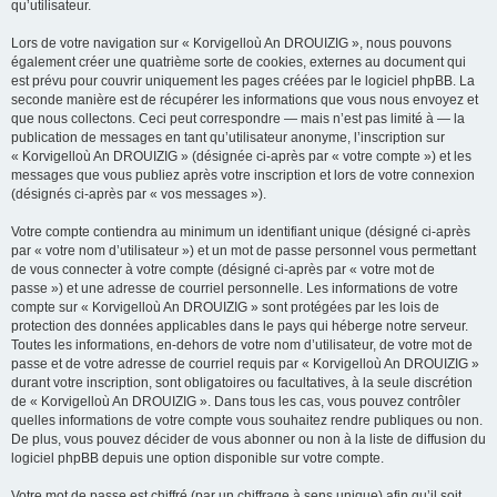
qu’utilisateur.
Lors de votre navigation sur « Korvigelloù An DROUIZIG », nous pouvons
également créer une quatrième sorte de cookies, externes au document qui
est prévu pour couvrir uniquement les pages créées par le logiciel phpBB. La
seconde manière est de récupérer les informations que vous nous envoyez et
que nous collectons. Ceci peut correspondre — mais n’est pas limité à — la
publication de messages en tant qu’utilisateur anonyme, l’inscription sur
« Korvigelloù An DROUIZIG » (désignée ci-après par « votre compte ») et les
messages que vous publiez après votre inscription et lors de votre connexion
(désignés ci-après par « vos messages »).
Votre compte contiendra au minimum un identifiant unique (désigné ci-après
par « votre nom d’utilisateur ») et un mot de passe personnel vous permettant
de vous connecter à votre compte (désigné ci-après par « votre mot de
passe ») et une adresse de courriel personnelle. Les informations de votre
compte sur « Korvigelloù An DROUIZIG » sont protégées par les lois de
protection des données applicables dans le pays qui héberge notre serveur.
Toutes les informations, en-dehors de votre nom d’utilisateur, de votre mot de
passe et de votre adresse de courriel requis par « Korvigelloù An DROUIZIG »
durant votre inscription, sont obligatoires ou facultatives, à la seule discrétion
de « Korvigelloù An DROUIZIG ». Dans tous les cas, vous pouvez contrôler
quelles informations de votre compte vous souhaitez rendre publiques ou non.
De plus, vous pouvez décider de vous abonner ou non à la liste de diffusion du
logiciel phpBB depuis une option disponible sur votre compte.
Votre mot de passe est chiffré (par un chiffrage à sens unique) afin qu’il soit