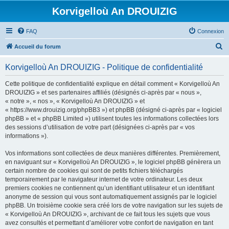
Korvigelloù An DROUIZIG
FAQ
Connexion
R
Accueil du forum
e
Korvigelloù An DROUIZIG - Politique de confidentialité
c
h
Cette politique de confidentialité explique en détail comment « Korvigelloù An
DROUIZIG » et ses partenaires affiliés (désignés ci-après par « nous »,
e
« notre », « nos », « Korvigelloù An DROUIZIG » et
r
« https://www.drouizig.org/phpBB3 ») et phpBB (désigné ci-après par « logiciel
phpBB » et « phpBB Limited ») utilisent toutes les informations collectées lors
c
des sessions d’utilisation de votre part (désignées ci-après par « vos
h
informations »).
e
Vos informations sont collectées de deux manières différentes. Premièrement,
r
en naviguant sur « Korvigelloù An DROUIZIG », le logiciel phpBB génèrera un
certain nombre de cookies qui sont de petits fichiers téléchargés
temporairement par le navigateur internet de votre ordinateur. Les deux
premiers cookies ne contiennent qu’un identifiant utilisateur et un identifiant
anonyme de session qui vous sont automatiquement assignés par le logiciel
phpBB. Un troisième cookie sera créé lors de votre navigation sur les sujets de
« Korvigelloù An DROUIZIG », archivant de ce fait tous les sujets que vous
avez consultés et permettant d’améliorer votre confort de navigation en tant