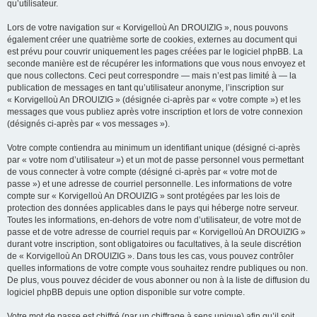
qu’utilisateur.
Lors de votre navigation sur « Korvigelloù An DROUIZIG », nous pouvons
également créer une quatrième sorte de cookies, externes au document qui
est prévu pour couvrir uniquement les pages créées par le logiciel phpBB. La
seconde manière est de récupérer les informations que vous nous envoyez et
que nous collectons. Ceci peut correspondre — mais n’est pas limité à — la
publication de messages en tant qu’utilisateur anonyme, l’inscription sur
« Korvigelloù An DROUIZIG » (désignée ci-après par « votre compte ») et les
messages que vous publiez après votre inscription et lors de votre connexion
(désignés ci-après par « vos messages »).
Votre compte contiendra au minimum un identifiant unique (désigné ci-après
par « votre nom d’utilisateur ») et un mot de passe personnel vous permettant
de vous connecter à votre compte (désigné ci-après par « votre mot de
passe ») et une adresse de courriel personnelle. Les informations de votre
compte sur « Korvigelloù An DROUIZIG » sont protégées par les lois de
protection des données applicables dans le pays qui héberge notre serveur.
Toutes les informations, en-dehors de votre nom d’utilisateur, de votre mot de
passe et de votre adresse de courriel requis par « Korvigelloù An DROUIZIG »
durant votre inscription, sont obligatoires ou facultatives, à la seule discrétion
de « Korvigelloù An DROUIZIG ». Dans tous les cas, vous pouvez contrôler
quelles informations de votre compte vous souhaitez rendre publiques ou non.
De plus, vous pouvez décider de vous abonner ou non à la liste de diffusion du
logiciel phpBB depuis une option disponible sur votre compte.
Votre mot de passe est chiffré (par un chiffrage à sens unique) afin qu’il soit