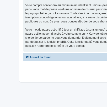
Votre compte contiendra au minimum un identifiant unique (dés
par « votre mot de passe ») et une adresse de courriel person
le pays qui héberge notre serveur. Toutes les informations, en-
inscription, sont obligatoires ou facultatives, à la seule disc
publiques ou non. De plus, vous pouvez décider de vous abonner
Votre mot de passe est chiffré (par un chiffrage à sens unique) 
passe est le moyen d’accès à votre compte sur « Korvigelloù 
site de tierce partie ne peut vous demander légitimement votre
par défaut sur le logiciel phpBB. Cette fonctionnalité vous dem
puissiez reprendre le contrôle de votre compte.
Accueil du forum