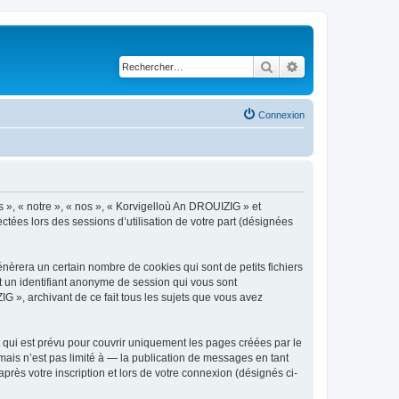
Rechercher
Recherche avancé
Connexion
s », « notre », « nos », « Korvigelloù An DROUIZIG » et
ctées lors des sessions d’utilisation de votre part (désignées
èrera un certain nombre de cookies qui sont de petits fichiers
et un identifiant anonyme de session qui vous sont
G », archivant de ce fait tous les sujets que vous avez
qui est prévu pour couvrir uniquement les pages créées par le
ais n’est pas limité à — la publication de messages en tant
rès votre inscription et lors de votre connexion (désignés ci-