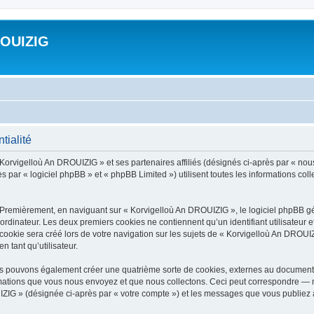
ROUIZIG
tialité
 Korvigelloù An DROUIZIG » et ses partenaires affiliés (désignés ci-après par « nou
par « logiciel phpBB » et « phpBB Limited ») utilisent toutes les informations colle
 Premièrement, en naviguant sur « Korvigelloù An DROUIZIG », le logiciel phpBB gén
ordinateur. Les deux premiers cookies ne contiennent qu’un identifiant utilisateur 
okie sera créé lors de votre navigation sur les sujets de « Korvigelloù An DROUIZI
n tant qu’utilisateur.
us pouvons également créer une quatrième sorte de cookies, externes au document 
mations que vous nous envoyez et que nous collectons. Ceci peut correspondre — m
IZIG » (désignée ci-après par « votre compte ») et les messages que vous publiez ap