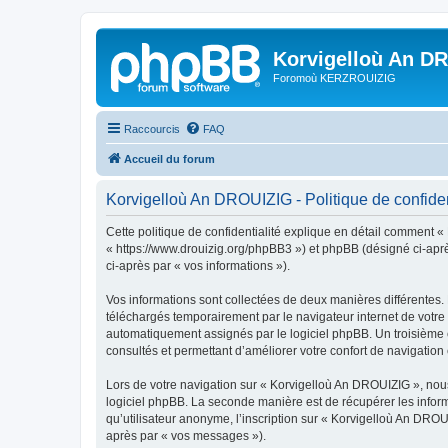
Korvigelloù An D
Foromoù KERZROUIZIG
Raccourcis
FAQ
Accueil du forum
Korvigelloù An DROUIZIG - Politique de confiden
Cette politique de confidentialité explique en détail comment «
« https://www.drouizig.org/phpBB3 ») et phpBB (désigné ci-après 
ci-après par « vos informations »).
Vos informations sont collectées de deux manières différentes.
téléchargés temporairement par le navigateur internet de votre 
automatiquement assignés par le logiciel phpBB. Un troisième co
consultés et permettant d’améliorer votre confort de navigation e
Lors de votre navigation sur « Korvigelloù An DROUIZIG », no
logiciel phpBB. La seconde manière est de récupérer les infor
qu’utilisateur anonyme, l’inscription sur « Korvigelloù An DROU
après par « vos messages »).