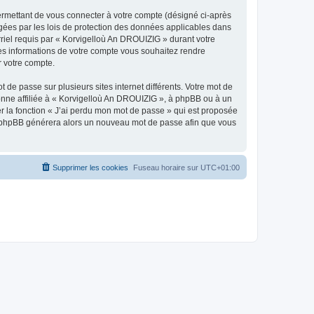
ermettant de vous connecter à votre compte (désigné ci-après
gées par les lois de protection des données applicables dans
rriel requis par « Korvigelloù An DROUIZIG » durant votre
lles informations de votre compte vous souhaitez rendre
r votre compte.
 de passe sur plusieurs sites internet différents. Votre mot de
nne affiliée à « Korvigelloù An DROUIZIG », à phpBB ou à un
er la fonction « J’ai perdu mon mot de passe » qui est proposée
ciel phpBB générera alors un nouveau mot de passe afin que vous
Supprimer les cookies
Fuseau horaire sur
UTC+01:00