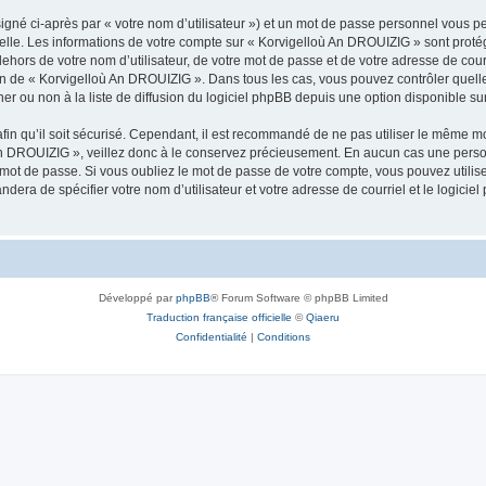
igné ci-après par « votre nom d’utilisateur ») et un mot de passe personnel vous p
nelle. Les informations de votre compte sur « Korvigelloù An DROUIZIG » sont proté
dehors de votre nom d’utilisateur, de votre mot de passe et de votre adresse de cou
rétion de « Korvigelloù An DROUIZIG ». Dans tous les cas, vous pouvez contrôler que
 ou non à la liste de diffusion du logiciel phpBB depuis une option disponible su
afin qu’il soit sécurisé. Cependant, il est recommandé de ne pas utiliser le même mot
An DROUIZIG », veillez donc à le conservez précieusement. En aucun cas une perso
 mot de passe. Si vous oubliez le mot de passe de votre compte, vous pouvez utilis
andera de spécifier votre nom d’utilisateur et votre adresse de courriel et le logi
Développé par
phpBB
® Forum Software © phpBB Limited
Traduction française officielle
©
Qiaeru
Confidentialité
|
Conditions