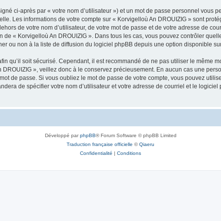
igné ci-après par « votre nom d’utilisateur ») et un mot de passe personnel vous p
nelle. Les informations de votre compte sur « Korvigelloù An DROUIZIG » sont proté
dehors de votre nom d’utilisateur, de votre mot de passe et de votre adresse de cou
rétion de « Korvigelloù An DROUIZIG ». Dans tous les cas, vous pouvez contrôler que
 ou non à la liste de diffusion du logiciel phpBB depuis une option disponible su
afin qu’il soit sécurisé. Cependant, il est recommandé de ne pas utiliser le même mot
An DROUIZIG », veillez donc à le conservez précieusement. En aucun cas une perso
 mot de passe. Si vous oubliez le mot de passe de votre compte, vous pouvez utilis
andera de spécifier votre nom d’utilisateur et votre adresse de courriel et le logi
Développé par
phpBB
® Forum Software © phpBB Limited
Traduction française officielle
©
Qiaeru
Confidentialité
|
Conditions