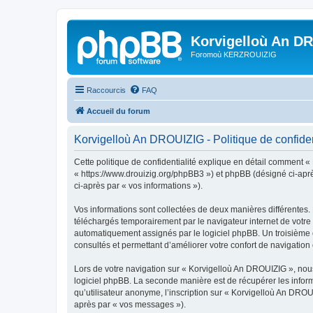
Korvigelloù An D
Foromoù KERZROUIZIG
Raccourcis
FAQ
Accueil du forum
Korvigelloù An DROUIZIG - Politique de confiden
Cette politique de confidentialité explique en détail comment «
« https://www.drouizig.org/phpBB3 ») et phpBB (désigné ci-après 
ci-après par « vos informations »).
Vos informations sont collectées de deux manières différentes.
téléchargés temporairement par le navigateur internet de votre 
automatiquement assignés par le logiciel phpBB. Un troisième co
consultés et permettant d’améliorer votre confort de navigation e
Lors de votre navigation sur « Korvigelloù An DROUIZIG », no
logiciel phpBB. La seconde manière est de récupérer les infor
qu’utilisateur anonyme, l’inscription sur « Korvigelloù An DROU
après par « vos messages »).