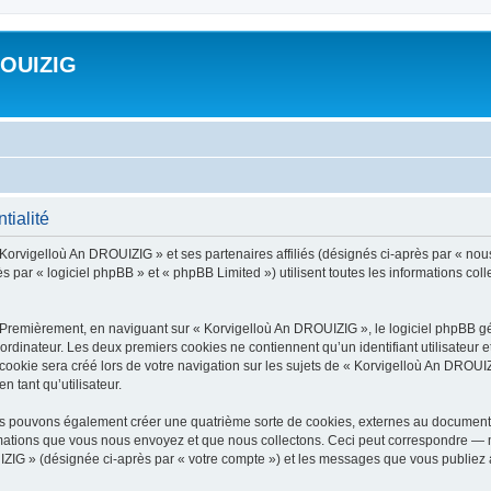
ROUIZIG
tialité
 Korvigelloù An DROUIZIG » et ses partenaires affiliés (désignés ci-après par « nou
par « logiciel phpBB » et « phpBB Limited ») utilisent toutes les informations colle
 Premièrement, en naviguant sur « Korvigelloù An DROUIZIG », le logiciel phpBB gén
ordinateur. Les deux premiers cookies ne contiennent qu’un identifiant utilisateur 
okie sera créé lors de votre navigation sur les sujets de « Korvigelloù An DROUIZI
n tant qu’utilisateur.
us pouvons également créer une quatrième sorte de cookies, externes au document 
mations que vous nous envoyez et que nous collectons. Ceci peut correspondre — m
IZIG » (désignée ci-après par « votre compte ») et les messages que vous publiez ap