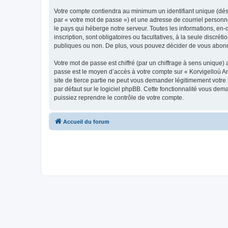
Votre compte contiendra au minimum un identifiant unique (dés
par « votre mot de passe ») et une adresse de courriel person
le pays qui héberge notre serveur. Toutes les informations, en-
inscription, sont obligatoires ou facultatives, à la seule disc
publiques ou non. De plus, vous pouvez décider de vous abonner
Votre mot de passe est chiffré (par un chiffrage à sens unique) 
passe est le moyen d’accès à votre compte sur « Korvigelloù 
site de tierce partie ne peut vous demander légitimement votre
par défaut sur le logiciel phpBB. Cette fonctionnalité vous dem
puissiez reprendre le contrôle de votre compte.
Accueil du forum