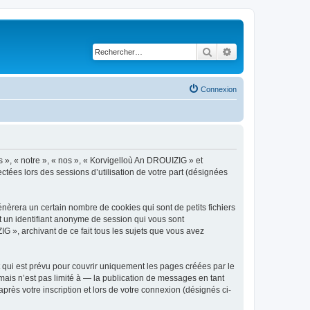
Rechercher
Recherche avancé
Connexion
s », « notre », « nos », « Korvigelloù An DROUIZIG » et
ctées lors des sessions d’utilisation de votre part (désignées
èrera un certain nombre de cookies qui sont de petits fichiers
et un identifiant anonyme de session qui vous sont
G », archivant de ce fait tous les sujets que vous avez
qui est prévu pour couvrir uniquement les pages créées par le
ais n’est pas limité à — la publication de messages en tant
rès votre inscription et lors de votre connexion (désignés ci-