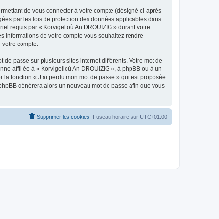
ermettant de vous connecter à votre compte (désigné ci-après
gées par les lois de protection des données applicables dans
rriel requis par « Korvigelloù An DROUIZIG » durant votre
lles informations de votre compte vous souhaitez rendre
r votre compte.
 de passe sur plusieurs sites internet différents. Votre mot de
nne affiliée à « Korvigelloù An DROUIZIG », à phpBB ou à un
er la fonction « J’ai perdu mon mot de passe » qui est proposée
ciel phpBB générera alors un nouveau mot de passe afin que vous
Supprimer les cookies
Fuseau horaire sur
UTC+01:00