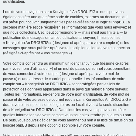
qu’utilisateur.
Lors de votre navigation sur « Korvigelloù An DROUIZIG », nous pouvons
également créer une quatrième sorte de cookies, externes au document qui
est prévu pour couvrir uniquement les pages créées par le logiciel phpBB. La
seconde manière est de récupérer les informations que vous nous envoyez et
que nous collectons. Ceci peut correspondre — mais n’est pas limité à — la
publication de messages en tant qu’utilisateur anonyme, l’inscription sur
« Korvigelloù An DROUIZIG » (désignée ci-après par « votre compte ») et les
messages que vous publiez après votre inscription et lors de votre connexion
(désignés ci-après par « vos messages »).
Votre compte contiendra au minimum un identifiant unique (désigné ci-après
par « votre nom d’utilisateur ») et un mot de passe personnel vous permettant
de vous connecter à votre compte (désigné ci-après par « votre mot de
passe ») et une adresse de courriel personnelle. Les informations de votre
compte sur « Korvigelloù An DROUIZIG » sont protégées par les lois de
protection des données applicables dans le pays qui héberge notre serveur.
Toutes les informations, en-dehors de votre nom d’utilisateur, de votre mot de
passe et de votre adresse de courriel requis par « Korvigelloù An DROUIZIG »
durant votre inscription, sont obligatoires ou facultatives, à la seule discrétion
de « Korvigelloù An DROUIZIG ». Dans tous les cas, vous pouvez contrôler
quelles informations de votre compte vous souhaitez rendre publiques ou non.
De plus, vous pouvez décider de vous abonner ou non à la liste de diffusion du
logiciel phpBB depuis une option disponible sur votre compte.
Votre mot de passe est chiffré (par un chiffrage à sens unique) afin qu’il soit