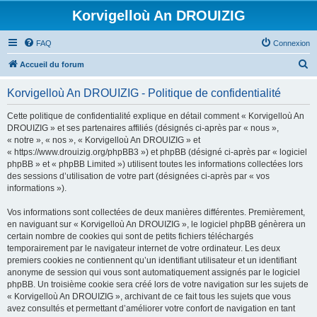
Korvigelloù An DROUIZIG
FAQ
Connexion
R
Accueil du forum
e
Korvigelloù An DROUIZIG - Politique de confidentialité
c
h
Cette politique de confidentialité explique en détail comment « Korvigelloù An
DROUIZIG » et ses partenaires affiliés (désignés ci-après par « nous »,
e
« notre », « nos », « Korvigelloù An DROUIZIG » et
r
« https://www.drouizig.org/phpBB3 ») et phpBB (désigné ci-après par « logiciel
phpBB » et « phpBB Limited ») utilisent toutes les informations collectées lors
c
des sessions d’utilisation de votre part (désignées ci-après par « vos
h
informations »).
e
Vos informations sont collectées de deux manières différentes. Premièrement,
r
en naviguant sur « Korvigelloù An DROUIZIG », le logiciel phpBB génèrera un
certain nombre de cookies qui sont de petits fichiers téléchargés
temporairement par le navigateur internet de votre ordinateur. Les deux
premiers cookies ne contiennent qu’un identifiant utilisateur et un identifiant
anonyme de session qui vous sont automatiquement assignés par le logiciel
phpBB. Un troisième cookie sera créé lors de votre navigation sur les sujets de
« Korvigelloù An DROUIZIG », archivant de ce fait tous les sujets que vous
avez consultés et permettant d’améliorer votre confort de navigation en tant