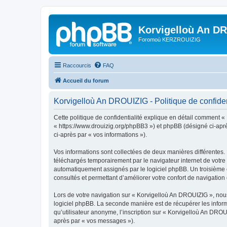
Korvigelloù An D
Foromoù KERZROUIZIG
Raccourcis
FAQ
Accueil du forum
Korvigelloù An DROUIZIG - Politique de confiden
Cette politique de confidentialité explique en détail comment «
« https://www.drouizig.org/phpBB3 ») et phpBB (désigné ci-après 
ci-après par « vos informations »).
Vos informations sont collectées de deux manières différentes.
téléchargés temporairement par le navigateur internet de votre 
automatiquement assignés par le logiciel phpBB. Un troisième co
consultés et permettant d’améliorer votre confort de navigation e
Lors de votre navigation sur « Korvigelloù An DROUIZIG », no
logiciel phpBB. La seconde manière est de récupérer les infor
qu’utilisateur anonyme, l’inscription sur « Korvigelloù An DROU
après par « vos messages »).