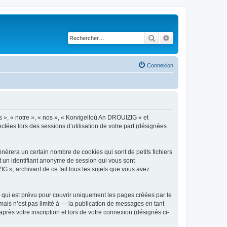
Rechercher
Recherche avancé
Connexion
s », « notre », « nos », « Korvigelloù An DROUIZIG » et
ctées lors des sessions d’utilisation de votre part (désignées
èrera un certain nombre de cookies qui sont de petits fichiers
et un identifiant anonyme de session qui vous sont
G », archivant de ce fait tous les sujets que vous avez
qui est prévu pour couvrir uniquement les pages créées par le
ais n’est pas limité à — la publication de messages en tant
rès votre inscription et lors de votre connexion (désignés ci-