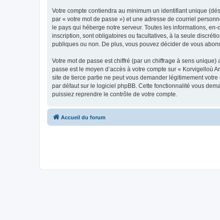
Votre compte contiendra au minimum un identifiant unique (dés
par « votre mot de passe ») et une adresse de courriel person
le pays qui héberge notre serveur. Toutes les informations, en-
inscription, sont obligatoires ou facultatives, à la seule disc
publiques ou non. De plus, vous pouvez décider de vous abonner
Votre mot de passe est chiffré (par un chiffrage à sens unique) 
passe est le moyen d’accès à votre compte sur « Korvigelloù 
site de tierce partie ne peut vous demander légitimement votre
par défaut sur le logiciel phpBB. Cette fonctionnalité vous dem
puissiez reprendre le contrôle de votre compte.
Accueil du forum