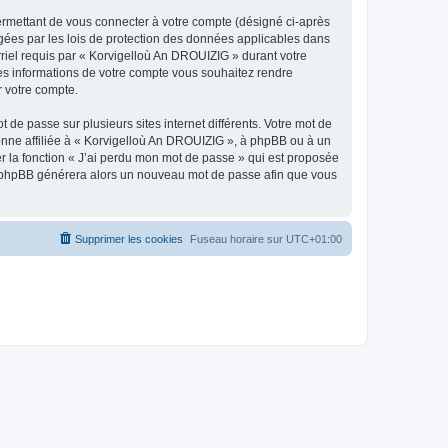
ermettant de vous connecter à votre compte (désigné ci-après
gées par les lois de protection des données applicables dans
rriel requis par « Korvigelloù An DROUIZIG » durant votre
lles informations de votre compte vous souhaitez rendre
r votre compte.
 de passe sur plusieurs sites internet différents. Votre mot de
nne affiliée à « Korvigelloù An DROUIZIG », à phpBB ou à un
er la fonction « J’ai perdu mon mot de passe » qui est proposée
ciel phpBB générera alors un nouveau mot de passe afin que vous
Supprimer les cookies
Fuseau horaire sur
UTC+01:00