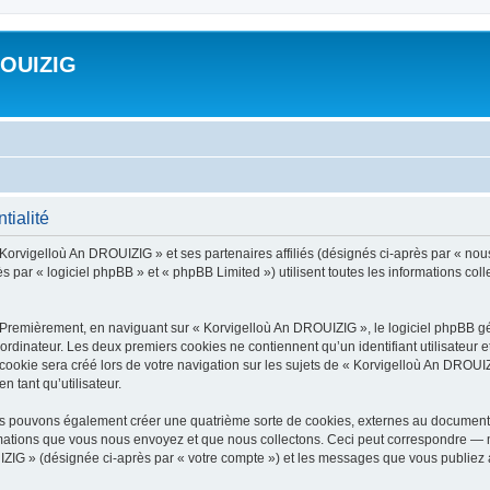
ROUIZIG
tialité
 Korvigelloù An DROUIZIG » et ses partenaires affiliés (désignés ci-après par « nou
par « logiciel phpBB » et « phpBB Limited ») utilisent toutes les informations colle
 Premièrement, en naviguant sur « Korvigelloù An DROUIZIG », le logiciel phpBB gén
ordinateur. Les deux premiers cookies ne contiennent qu’un identifiant utilisateur 
okie sera créé lors de votre navigation sur les sujets de « Korvigelloù An DROUIZI
n tant qu’utilisateur.
us pouvons également créer une quatrième sorte de cookies, externes au document 
mations que vous nous envoyez et que nous collectons. Ceci peut correspondre — m
IZIG » (désignée ci-après par « votre compte ») et les messages que vous publiez ap