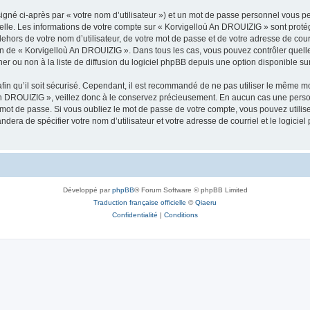
igné ci-après par « votre nom d’utilisateur ») et un mot de passe personnel vous p
nelle. Les informations de votre compte sur « Korvigelloù An DROUIZIG » sont proté
dehors de votre nom d’utilisateur, de votre mot de passe et de votre adresse de cou
rétion de « Korvigelloù An DROUIZIG ». Dans tous les cas, vous pouvez contrôler que
 ou non à la liste de diffusion du logiciel phpBB depuis une option disponible su
afin qu’il soit sécurisé. Cependant, il est recommandé de ne pas utiliser le même mot
An DROUIZIG », veillez donc à le conservez précieusement. En aucun cas une perso
 mot de passe. Si vous oubliez le mot de passe de votre compte, vous pouvez utilis
andera de spécifier votre nom d’utilisateur et votre adresse de courriel et le logi
Développé par
phpBB
® Forum Software © phpBB Limited
Traduction française officielle
©
Qiaeru
Confidentialité
|
Conditions