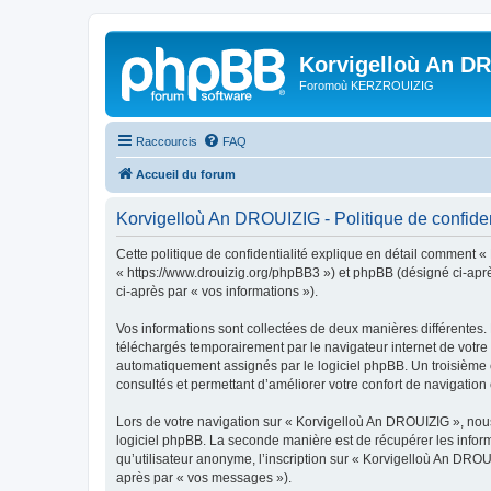
Korvigelloù An D
Foromoù KERZROUIZIG
Raccourcis
FAQ
Accueil du forum
Korvigelloù An DROUIZIG - Politique de confiden
Cette politique de confidentialité explique en détail comment «
« https://www.drouizig.org/phpBB3 ») et phpBB (désigné ci-après 
ci-après par « vos informations »).
Vos informations sont collectées de deux manières différentes.
téléchargés temporairement par le navigateur internet de votre 
automatiquement assignés par le logiciel phpBB. Un troisième co
consultés et permettant d’améliorer votre confort de navigation e
Lors de votre navigation sur « Korvigelloù An DROUIZIG », no
logiciel phpBB. La seconde manière est de récupérer les infor
qu’utilisateur anonyme, l’inscription sur « Korvigelloù An DROU
après par « vos messages »).