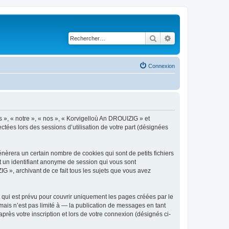
Rechercher
Recherche avancé
Connexion
s », « notre », « nos », « Korvigelloù An DROUIZIG » et
ctées lors des sessions d’utilisation de votre part (désignées
èrera un certain nombre de cookies qui sont de petits fichiers
et un identifiant anonyme de session qui vous sont
G », archivant de ce fait tous les sujets que vous avez
qui est prévu pour couvrir uniquement les pages créées par le
ais n’est pas limité à — la publication de messages en tant
rès votre inscription et lors de votre connexion (désignés ci-