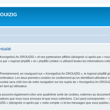
ROUIZIG
tialité
 Korvigelloù An DROUIZIG » et ses partenaires affiliés (désignés ci-après par « nou
par « logiciel phpBB » et « phpBB Limited ») utilisent toutes les informations colle
 Premièrement, en naviguant sur « Korvigelloù An DROUIZIG », le logiciel phpBB gén
ordinateur. Les deux premiers cookies ne contiennent qu’un identifiant utilisateur 
okie sera créé lors de votre navigation sur les sujets de « Korvigelloù An DROUIZI
n tant qu’utilisateur.
us pouvons également créer une quatrième sorte de cookies, externes au document 
mations que vous nous envoyez et que nous collectons. Ceci peut correspondre — m
IZIG » (désignée ci-après par « votre compte ») et les messages que vous publiez ap