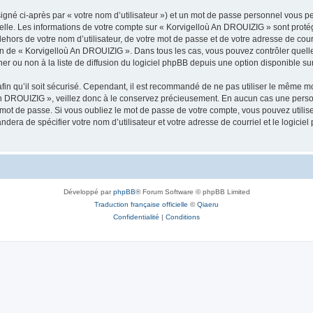
igné ci-après par « votre nom d’utilisateur ») et un mot de passe personnel vous p
nelle. Les informations de votre compte sur « Korvigelloù An DROUIZIG » sont proté
dehors de votre nom d’utilisateur, de votre mot de passe et de votre adresse de cou
rétion de « Korvigelloù An DROUIZIG ». Dans tous les cas, vous pouvez contrôler que
 ou non à la liste de diffusion du logiciel phpBB depuis une option disponible su
afin qu’il soit sécurisé. Cependant, il est recommandé de ne pas utiliser le même mot
An DROUIZIG », veillez donc à le conservez précieusement. En aucun cas une perso
 mot de passe. Si vous oubliez le mot de passe de votre compte, vous pouvez utilis
andera de spécifier votre nom d’utilisateur et votre adresse de courriel et le logi
Développé par
phpBB
® Forum Software © phpBB Limited
Traduction française officielle
©
Qiaeru
Confidentialité
|
Conditions