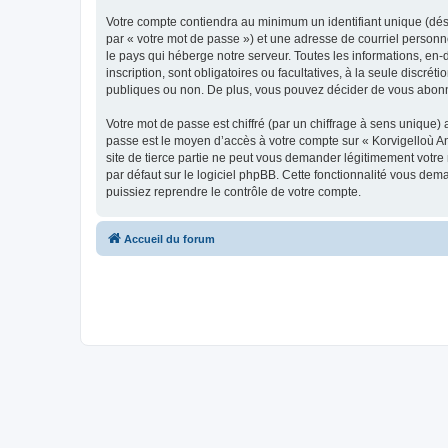
Votre compte contiendra au minimum un identifiant unique (dés
par « votre mot de passe ») et une adresse de courriel person
le pays qui héberge notre serveur. Toutes les informations, en-
inscription, sont obligatoires ou facultatives, à la seule disc
publiques ou non. De plus, vous pouvez décider de vous abonner
Votre mot de passe est chiffré (par un chiffrage à sens unique) 
passe est le moyen d’accès à votre compte sur « Korvigelloù 
site de tierce partie ne peut vous demander légitimement votre
par défaut sur le logiciel phpBB. Cette fonctionnalité vous dem
puissiez reprendre le contrôle de votre compte.
Accueil du forum