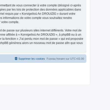
ermettant de vous connecter à votre compte (désigné ci-après
gées par les lois de protection des données applicables dans
rriel requis par « Korvigelloù An DROUIZIG » durant votre
lles informations de votre compte vous souhaitez rendre
r votre compte.
 de passe sur plusieurs sites internet différents. Votre mot de
nne affiliée à « Korvigelloù An DROUIZIG », à phpBB ou à un
er la fonction « J’ai perdu mon mot de passe » qui est proposée
ciel phpBB générera alors un nouveau mot de passe afin que vous
Supprimer les cookies
Fuseau horaire sur
UTC+01:00