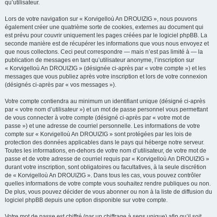
qu’utilisateur.
Lors de votre navigation sur « Korvigelloù An DROUIZIG », nous pouvons
également créer une quatrième sorte de cookies, externes au document qui
est prévu pour couvrir uniquement les pages créées par le logiciel phpBB. La
seconde manière est de récupérer les informations que vous nous envoyez et
que nous collectons. Ceci peut correspondre — mais n’est pas limité à — la
publication de messages en tant qu’utilisateur anonyme, l’inscription sur
« Korvigelloù An DROUIZIG » (désignée ci-après par « votre compte ») et les
messages que vous publiez après votre inscription et lors de votre connexion
(désignés ci-après par « vos messages »).
Votre compte contiendra au minimum un identifiant unique (désigné ci-après
par « votre nom d’utilisateur ») et un mot de passe personnel vous permettant
de vous connecter à votre compte (désigné ci-après par « votre mot de
passe ») et une adresse de courriel personnelle. Les informations de votre
compte sur « Korvigelloù An DROUIZIG » sont protégées par les lois de
protection des données applicables dans le pays qui héberge notre serveur.
Toutes les informations, en-dehors de votre nom d’utilisateur, de votre mot de
passe et de votre adresse de courriel requis par « Korvigelloù An DROUIZIG »
durant votre inscription, sont obligatoires ou facultatives, à la seule discrétion
de « Korvigelloù An DROUIZIG ». Dans tous les cas, vous pouvez contrôler
quelles informations de votre compte vous souhaitez rendre publiques ou non.
De plus, vous pouvez décider de vous abonner ou non à la liste de diffusion du
logiciel phpBB depuis une option disponible sur votre compte.
Votre mot de passe est chiffré (par un chiffrage à sens unique) afin qu’il soit