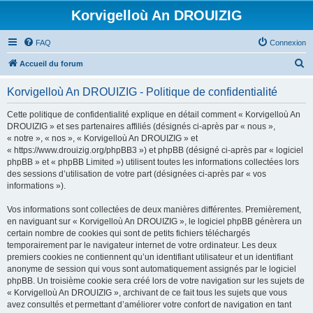
Korvigelloù An DROUIZIG
FAQ
Connexion
R
Accueil du forum
e
Korvigelloù An DROUIZIG - Politique de confidentialité
c
h
Cette politique de confidentialité explique en détail comment « Korvigelloù An
DROUIZIG » et ses partenaires affiliés (désignés ci-après par « nous »,
e
« notre », « nos », « Korvigelloù An DROUIZIG » et
r
« https://www.drouizig.org/phpBB3 ») et phpBB (désigné ci-après par « logiciel
phpBB » et « phpBB Limited ») utilisent toutes les informations collectées lors
c
des sessions d’utilisation de votre part (désignées ci-après par « vos
h
informations »).
e
Vos informations sont collectées de deux manières différentes. Premièrement,
r
en naviguant sur « Korvigelloù An DROUIZIG », le logiciel phpBB génèrera un
certain nombre de cookies qui sont de petits fichiers téléchargés
temporairement par le navigateur internet de votre ordinateur. Les deux
premiers cookies ne contiennent qu’un identifiant utilisateur et un identifiant
anonyme de session qui vous sont automatiquement assignés par le logiciel
phpBB. Un troisième cookie sera créé lors de votre navigation sur les sujets de
« Korvigelloù An DROUIZIG », archivant de ce fait tous les sujets que vous
avez consultés et permettant d’améliorer votre confort de navigation en tant