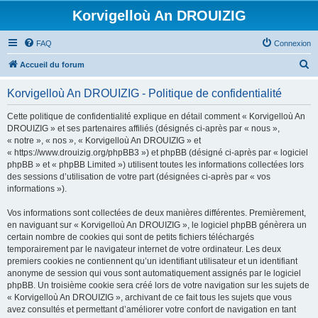
Korvigelloù An DROUIZIG
FAQ
Connexion
R
Accueil du forum
e
Korvigelloù An DROUIZIG - Politique de confidentialité
c
h
Cette politique de confidentialité explique en détail comment « Korvigelloù An
DROUIZIG » et ses partenaires affiliés (désignés ci-après par « nous »,
e
« notre », « nos », « Korvigelloù An DROUIZIG » et
r
« https://www.drouizig.org/phpBB3 ») et phpBB (désigné ci-après par « logiciel
phpBB » et « phpBB Limited ») utilisent toutes les informations collectées lors
c
des sessions d’utilisation de votre part (désignées ci-après par « vos
h
informations »).
e
Vos informations sont collectées de deux manières différentes. Premièrement,
r
en naviguant sur « Korvigelloù An DROUIZIG », le logiciel phpBB génèrera un
certain nombre de cookies qui sont de petits fichiers téléchargés
temporairement par le navigateur internet de votre ordinateur. Les deux
premiers cookies ne contiennent qu’un identifiant utilisateur et un identifiant
anonyme de session qui vous sont automatiquement assignés par le logiciel
phpBB. Un troisième cookie sera créé lors de votre navigation sur les sujets de
« Korvigelloù An DROUIZIG », archivant de ce fait tous les sujets que vous
avez consultés et permettant d’améliorer votre confort de navigation en tant