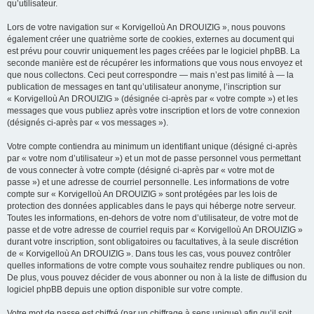
qu’utilisateur.
Lors de votre navigation sur « Korvigelloù An DROUIZIG », nous pouvons
également créer une quatrième sorte de cookies, externes au document qui
est prévu pour couvrir uniquement les pages créées par le logiciel phpBB. La
seconde manière est de récupérer les informations que vous nous envoyez et
que nous collectons. Ceci peut correspondre — mais n’est pas limité à — la
publication de messages en tant qu’utilisateur anonyme, l’inscription sur
« Korvigelloù An DROUIZIG » (désignée ci-après par « votre compte ») et les
messages que vous publiez après votre inscription et lors de votre connexion
(désignés ci-après par « vos messages »).
Votre compte contiendra au minimum un identifiant unique (désigné ci-après
par « votre nom d’utilisateur ») et un mot de passe personnel vous permettant
de vous connecter à votre compte (désigné ci-après par « votre mot de
passe ») et une adresse de courriel personnelle. Les informations de votre
compte sur « Korvigelloù An DROUIZIG » sont protégées par les lois de
protection des données applicables dans le pays qui héberge notre serveur.
Toutes les informations, en-dehors de votre nom d’utilisateur, de votre mot de
passe et de votre adresse de courriel requis par « Korvigelloù An DROUIZIG »
durant votre inscription, sont obligatoires ou facultatives, à la seule discrétion
de « Korvigelloù An DROUIZIG ». Dans tous les cas, vous pouvez contrôler
quelles informations de votre compte vous souhaitez rendre publiques ou non.
De plus, vous pouvez décider de vous abonner ou non à la liste de diffusion du
logiciel phpBB depuis une option disponible sur votre compte.
Votre mot de passe est chiffré (par un chiffrage à sens unique) afin qu’il soit