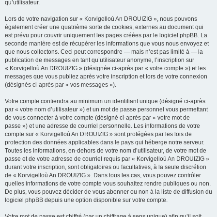
qu’utilisateur.
Lors de votre navigation sur « Korvigelloù An DROUIZIG », nous pouvons
également créer une quatrième sorte de cookies, externes au document qui
est prévu pour couvrir uniquement les pages créées par le logiciel phpBB. La
seconde manière est de récupérer les informations que vous nous envoyez et
que nous collectons. Ceci peut correspondre — mais n’est pas limité à — la
publication de messages en tant qu’utilisateur anonyme, l’inscription sur
« Korvigelloù An DROUIZIG » (désignée ci-après par « votre compte ») et les
messages que vous publiez après votre inscription et lors de votre connexion
(désignés ci-après par « vos messages »).
Votre compte contiendra au minimum un identifiant unique (désigné ci-après
par « votre nom d’utilisateur ») et un mot de passe personnel vous permettant
de vous connecter à votre compte (désigné ci-après par « votre mot de
passe ») et une adresse de courriel personnelle. Les informations de votre
compte sur « Korvigelloù An DROUIZIG » sont protégées par les lois de
protection des données applicables dans le pays qui héberge notre serveur.
Toutes les informations, en-dehors de votre nom d’utilisateur, de votre mot de
passe et de votre adresse de courriel requis par « Korvigelloù An DROUIZIG »
durant votre inscription, sont obligatoires ou facultatives, à la seule discrétion
de « Korvigelloù An DROUIZIG ». Dans tous les cas, vous pouvez contrôler
quelles informations de votre compte vous souhaitez rendre publiques ou non.
De plus, vous pouvez décider de vous abonner ou non à la liste de diffusion du
logiciel phpBB depuis une option disponible sur votre compte.
Votre mot de passe est chiffré (par un chiffrage à sens unique) afin qu’il soit