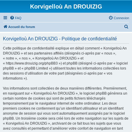
Korvigelloù An DROUIZIG
FAQ
Connexion
R
Accueil du forum
e
Korvigelloù An DROUIZIG - Politique de confidentialité
c
h
Cette politique de confidentialité explique en détail comment « Korvigelloù An
DROUIZIG » et ses partenaires affiliés (désignés ci-après par « nous »,
e
« notre », « nos », « Korvigelloù An DROUIZIG » et
r
« https://www.drouizig.org/phpBB3 ») et phpBB (désigné ci-après par « logiciel
phpBB » et « phpBB Limited ») utilisent toutes les informations collectées lors
c
des sessions d’utilisation de votre part (désignées ci-après par « vos
h
informations »).
e
Vos informations sont collectées de deux manières différentes. Premièrement,
r
en naviguant sur « Korvigelloù An DROUIZIG », le logiciel phpBB génèrera un
certain nombre de cookies qui sont de petits fichiers téléchargés
temporairement par le navigateur internet de votre ordinateur. Les deux
premiers cookies ne contiennent qu’un identifiant utilisateur et un identifiant
anonyme de session qui vous sont automatiquement assignés par le logiciel
phpBB. Un troisième cookie sera créé lors de votre navigation sur les sujets de
« Korvigelloù An DROUIZIG », archivant de ce fait tous les sujets que vous
avez consultés et permettant d’améliorer votre confort de navigation en tant