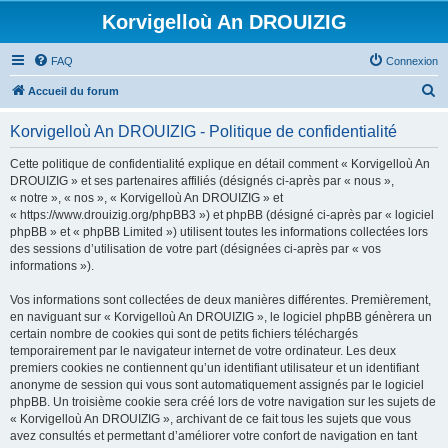
Korvigelloù An DROUIZIG
FAQ
Connexion
R
Accueil du forum
e
Korvigelloù An DROUIZIG - Politique de confidentialité
c
h
Cette politique de confidentialité explique en détail comment « Korvigelloù An
DROUIZIG » et ses partenaires affiliés (désignés ci-après par « nous »,
e
« notre », « nos », « Korvigelloù An DROUIZIG » et
r
« https://www.drouizig.org/phpBB3 ») et phpBB (désigné ci-après par « logiciel
phpBB » et « phpBB Limited ») utilisent toutes les informations collectées lors
c
des sessions d’utilisation de votre part (désignées ci-après par « vos
h
informations »).
e
Vos informations sont collectées de deux manières différentes. Premièrement,
r
en naviguant sur « Korvigelloù An DROUIZIG », le logiciel phpBB génèrera un
certain nombre de cookies qui sont de petits fichiers téléchargés
temporairement par le navigateur internet de votre ordinateur. Les deux
premiers cookies ne contiennent qu’un identifiant utilisateur et un identifiant
anonyme de session qui vous sont automatiquement assignés par le logiciel
phpBB. Un troisième cookie sera créé lors de votre navigation sur les sujets de
« Korvigelloù An DROUIZIG », archivant de ce fait tous les sujets que vous
avez consultés et permettant d’améliorer votre confort de navigation en tant