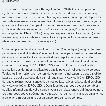
qu’utilisateur.
Lors de votre navigation sur « Korvigelloù An DROUIZIG », nous pouvons
également créer une quatrième sorte de cookies, externes au document qui
est prévu pour couvrir uniquement les pages créées par le logiciel phpBB. La
seconde manière est de récupérer les informations que vous nous envoyez et
que nous collectons. Ceci peut correspondre — mais n’est pas limité à — la
publication de messages en tant qu’utilisateur anonyme, l’inscription sur
« Korvigelloù An DROUIZIG » (désignée ci-après par « votre compte ») et les
messages que vous publiez après votre inscription et lors de votre connexion
(désignés ci-après par « vos messages »).
Votre compte contiendra au minimum un identifiant unique (désigné ci-après
par « votre nom d’utilisateur ») et un mot de passe personnel vous permettant
de vous connecter à votre compte (désigné ci-après par « votre mot de
passe ») et une adresse de courriel personnelle. Les informations de votre
compte sur « Korvigelloù An DROUIZIG » sont protégées par les lois de
protection des données applicables dans le pays qui héberge notre serveur.
Toutes les informations, en-dehors de votre nom d’utilisateur, de votre mot de
passe et de votre adresse de courriel requis par « Korvigelloù An DROUIZIG »
durant votre inscription, sont obligatoires ou facultatives, à la seule discrétion
de « Korvigelloù An DROUIZIG ». Dans tous les cas, vous pouvez contrôler
quelles informations de votre compte vous souhaitez rendre publiques ou non.
De plus, vous pouvez décider de vous abonner ou non à la liste de diffusion du
logiciel phpBB depuis une option disponible sur votre compte.
Votre mot de passe est chiffré (par un chiffrage à sens unique) afin qu’il soit