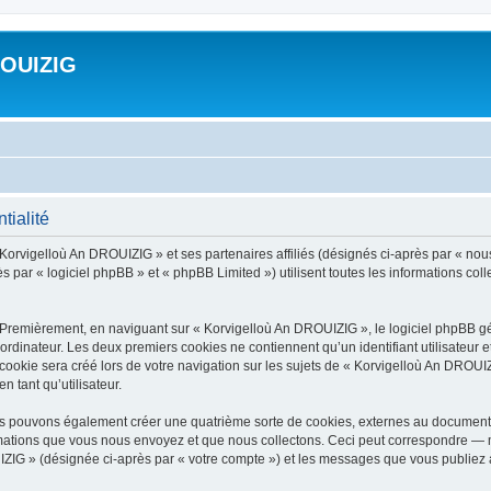
ROUIZIG
tialité
 Korvigelloù An DROUIZIG » et ses partenaires affiliés (désignés ci-après par « nou
par « logiciel phpBB » et « phpBB Limited ») utilisent toutes les informations colle
 Premièrement, en naviguant sur « Korvigelloù An DROUIZIG », le logiciel phpBB gén
ordinateur. Les deux premiers cookies ne contiennent qu’un identifiant utilisateur 
okie sera créé lors de votre navigation sur les sujets de « Korvigelloù An DROUIZI
n tant qu’utilisateur.
us pouvons également créer une quatrième sorte de cookies, externes au document 
mations que vous nous envoyez et que nous collectons. Ceci peut correspondre — m
IZIG » (désignée ci-après par « votre compte ») et les messages que vous publiez ap