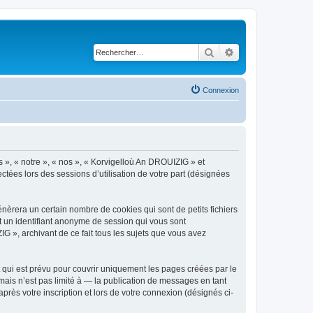
Rechercher
Recherche avancé
Connexion
s », « notre », « nos », « Korvigelloù An DROUIZIG » et
ctées lors des sessions d’utilisation de votre part (désignées
èrera un certain nombre de cookies qui sont de petits fichiers
et un identifiant anonyme de session qui vous sont
G », archivant de ce fait tous les sujets que vous avez
qui est prévu pour couvrir uniquement les pages créées par le
ais n’est pas limité à — la publication de messages en tant
rès votre inscription et lors de votre connexion (désignés ci-