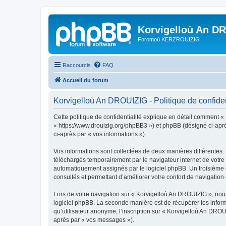
Korvigelloù An D
Foromoù KERZROUIZIG
Raccourcis
FAQ
Accueil du forum
Korvigelloù An DROUIZIG - Politique de confiden
Cette politique de confidentialité explique en détail comment «
« https://www.drouizig.org/phpBB3 ») et phpBB (désigné ci-après 
ci-après par « vos informations »).
Vos informations sont collectées de deux manières différentes.
téléchargés temporairement par le navigateur internet de votre 
automatiquement assignés par le logiciel phpBB. Un troisième co
consultés et permettant d’améliorer votre confort de navigation e
Lors de votre navigation sur « Korvigelloù An DROUIZIG », no
logiciel phpBB. La seconde manière est de récupérer les infor
qu’utilisateur anonyme, l’inscription sur « Korvigelloù An DROU
après par « vos messages »).