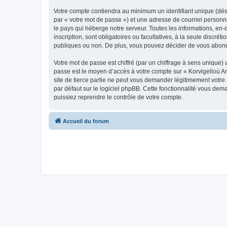
Votre compte contiendra au minimum un identifiant unique (dés
par « votre mot de passe ») et une adresse de courriel person
le pays qui héberge notre serveur. Toutes les informations, en-
inscription, sont obligatoires ou facultatives, à la seule disc
publiques ou non. De plus, vous pouvez décider de vous abonner
Votre mot de passe est chiffré (par un chiffrage à sens unique) 
passe est le moyen d’accès à votre compte sur « Korvigelloù 
site de tierce partie ne peut vous demander légitimement votre
par défaut sur le logiciel phpBB. Cette fonctionnalité vous dem
puissiez reprendre le contrôle de votre compte.
Accueil du forum