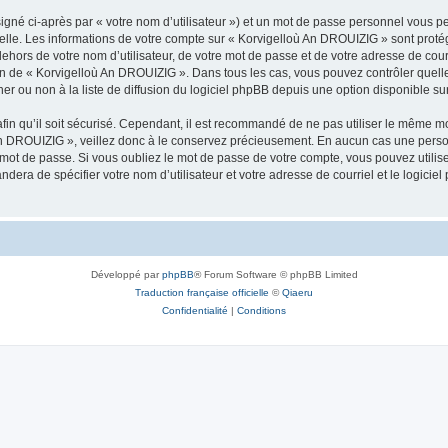
igné ci-après par « votre nom d’utilisateur ») et un mot de passe personnel vous p
nelle. Les informations de votre compte sur « Korvigelloù An DROUIZIG » sont proté
dehors de votre nom d’utilisateur, de votre mot de passe et de votre adresse de cou
rétion de « Korvigelloù An DROUIZIG ». Dans tous les cas, vous pouvez contrôler que
 ou non à la liste de diffusion du logiciel phpBB depuis une option disponible su
afin qu’il soit sécurisé. Cependant, il est recommandé de ne pas utiliser le même mot
An DROUIZIG », veillez donc à le conservez précieusement. En aucun cas une perso
 mot de passe. Si vous oubliez le mot de passe de votre compte, vous pouvez utilis
andera de spécifier votre nom d’utilisateur et votre adresse de courriel et le logi
Développé par
phpBB
® Forum Software © phpBB Limited
Traduction française officielle
©
Qiaeru
Confidentialité
|
Conditions