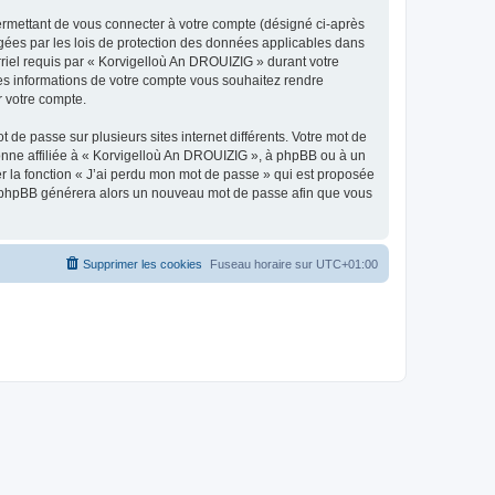
ermettant de vous connecter à votre compte (désigné ci-après
gées par les lois de protection des données applicables dans
rriel requis par « Korvigelloù An DROUIZIG » durant votre
lles informations de votre compte vous souhaitez rendre
r votre compte.
 de passe sur plusieurs sites internet différents. Votre mot de
nne affiliée à « Korvigelloù An DROUIZIG », à phpBB ou à un
er la fonction « J’ai perdu mon mot de passe » qui est proposée
ciel phpBB générera alors un nouveau mot de passe afin que vous
Supprimer les cookies
Fuseau horaire sur
UTC+01:00