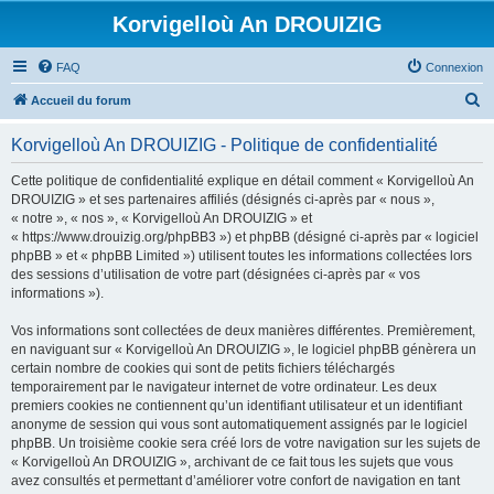
Korvigelloù An DROUIZIG
FAQ
Connexion
R
Accueil du forum
e
Korvigelloù An DROUIZIG - Politique de confidentialité
c
h
Cette politique de confidentialité explique en détail comment « Korvigelloù An
DROUIZIG » et ses partenaires affiliés (désignés ci-après par « nous »,
e
« notre », « nos », « Korvigelloù An DROUIZIG » et
r
« https://www.drouizig.org/phpBB3 ») et phpBB (désigné ci-après par « logiciel
phpBB » et « phpBB Limited ») utilisent toutes les informations collectées lors
c
des sessions d’utilisation de votre part (désignées ci-après par « vos
h
informations »).
e
Vos informations sont collectées de deux manières différentes. Premièrement,
r
en naviguant sur « Korvigelloù An DROUIZIG », le logiciel phpBB génèrera un
certain nombre de cookies qui sont de petits fichiers téléchargés
temporairement par le navigateur internet de votre ordinateur. Les deux
premiers cookies ne contiennent qu’un identifiant utilisateur et un identifiant
anonyme de session qui vous sont automatiquement assignés par le logiciel
phpBB. Un troisième cookie sera créé lors de votre navigation sur les sujets de
« Korvigelloù An DROUIZIG », archivant de ce fait tous les sujets que vous
avez consultés et permettant d’améliorer votre confort de navigation en tant