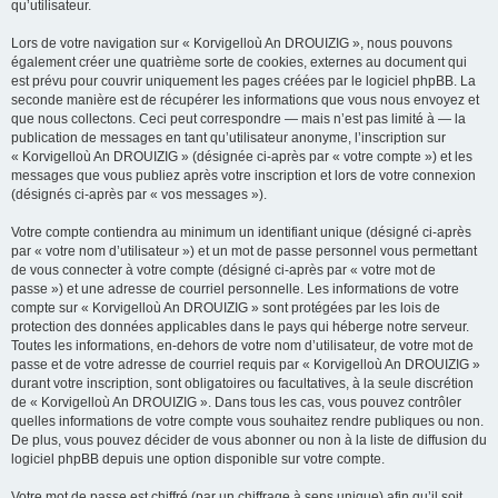
qu’utilisateur.
Lors de votre navigation sur « Korvigelloù An DROUIZIG », nous pouvons
également créer une quatrième sorte de cookies, externes au document qui
est prévu pour couvrir uniquement les pages créées par le logiciel phpBB. La
seconde manière est de récupérer les informations que vous nous envoyez et
que nous collectons. Ceci peut correspondre — mais n’est pas limité à — la
publication de messages en tant qu’utilisateur anonyme, l’inscription sur
« Korvigelloù An DROUIZIG » (désignée ci-après par « votre compte ») et les
messages que vous publiez après votre inscription et lors de votre connexion
(désignés ci-après par « vos messages »).
Votre compte contiendra au minimum un identifiant unique (désigné ci-après
par « votre nom d’utilisateur ») et un mot de passe personnel vous permettant
de vous connecter à votre compte (désigné ci-après par « votre mot de
passe ») et une adresse de courriel personnelle. Les informations de votre
compte sur « Korvigelloù An DROUIZIG » sont protégées par les lois de
protection des données applicables dans le pays qui héberge notre serveur.
Toutes les informations, en-dehors de votre nom d’utilisateur, de votre mot de
passe et de votre adresse de courriel requis par « Korvigelloù An DROUIZIG »
durant votre inscription, sont obligatoires ou facultatives, à la seule discrétion
de « Korvigelloù An DROUIZIG ». Dans tous les cas, vous pouvez contrôler
quelles informations de votre compte vous souhaitez rendre publiques ou non.
De plus, vous pouvez décider de vous abonner ou non à la liste de diffusion du
logiciel phpBB depuis une option disponible sur votre compte.
Votre mot de passe est chiffré (par un chiffrage à sens unique) afin qu’il soit