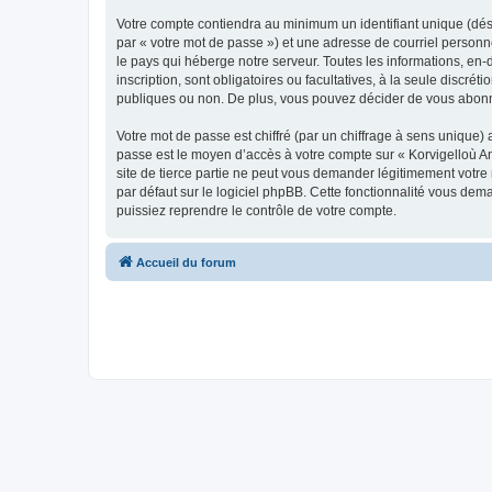
Votre compte contiendra au minimum un identifiant unique (dés
par « votre mot de passe ») et une adresse de courriel person
le pays qui héberge notre serveur. Toutes les informations, en-
inscription, sont obligatoires ou facultatives, à la seule disc
publiques ou non. De plus, vous pouvez décider de vous abonner
Votre mot de passe est chiffré (par un chiffrage à sens unique) 
passe est le moyen d’accès à votre compte sur « Korvigelloù 
site de tierce partie ne peut vous demander légitimement votre
par défaut sur le logiciel phpBB. Cette fonctionnalité vous dem
puissiez reprendre le contrôle de votre compte.
Accueil du forum