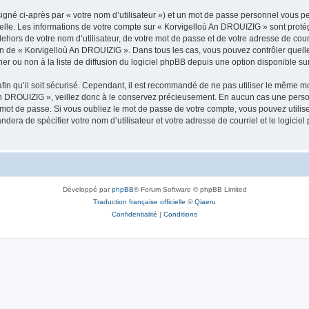
igné ci-après par « votre nom d’utilisateur ») et un mot de passe personnel vous p
nelle. Les informations de votre compte sur « Korvigelloù An DROUIZIG » sont proté
dehors de votre nom d’utilisateur, de votre mot de passe et de votre adresse de cou
rétion de « Korvigelloù An DROUIZIG ». Dans tous les cas, vous pouvez contrôler que
 ou non à la liste de diffusion du logiciel phpBB depuis une option disponible su
afin qu’il soit sécurisé. Cependant, il est recommandé de ne pas utiliser le même mot
An DROUIZIG », veillez donc à le conservez précieusement. En aucun cas une perso
 mot de passe. Si vous oubliez le mot de passe de votre compte, vous pouvez utilis
andera de spécifier votre nom d’utilisateur et votre adresse de courriel et le logi
Développé par
phpBB
® Forum Software © phpBB Limited
Traduction française officielle
©
Qiaeru
Confidentialité
|
Conditions