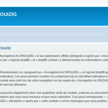
ROUIZIG
tialité
 Korvigelloù An DROUIZIG » et ses partenaires affiliés (désignés ci-après par « nou
par « logiciel phpBB » et « phpBB Limited ») utilisent toutes les informations colle
 Premièrement, en naviguant sur « Korvigelloù An DROUIZIG », le logiciel phpBB gén
ordinateur. Les deux premiers cookies ne contiennent qu’un identifiant utilisateur 
okie sera créé lors de votre navigation sur les sujets de « Korvigelloù An DROUIZI
n tant qu’utilisateur.
us pouvons également créer une quatrième sorte de cookies, externes au document 
mations que vous nous envoyez et que nous collectons. Ceci peut correspondre — m
IZIG » (désignée ci-après par « votre compte ») et les messages que vous publiez ap