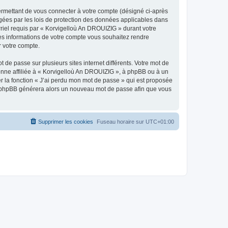
ermettant de vous connecter à votre compte (désigné ci-après
gées par les lois de protection des données applicables dans
rriel requis par « Korvigelloù An DROUIZIG » durant votre
lles informations de votre compte vous souhaitez rendre
r votre compte.
 de passe sur plusieurs sites internet différents. Votre mot de
nne affiliée à « Korvigelloù An DROUIZIG », à phpBB ou à un
er la fonction « J’ai perdu mon mot de passe » qui est proposée
ciel phpBB générera alors un nouveau mot de passe afin que vous
Supprimer les cookies
Fuseau horaire sur
UTC+01:00