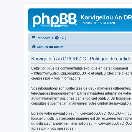
Korvigelloù An D
Foromoù KERZROUIZIG
Raccourcis
FAQ
Accueil du forum
Korvigelloù An DROUIZIG - Politique de confiden
Cette politique de confidentialité explique en détail comment «
« https://www.drouizig.org/phpBB3 ») et phpBB (désigné ci-après 
ci-après par « vos informations »).
Vos informations sont collectées de deux manières différentes.
téléchargés temporairement par le navigateur internet de votre 
automatiquement assignés par le logiciel phpBB. Un troisième co
consultés et permettant d’améliorer votre confort de navigation e
Lors de votre navigation sur « Korvigelloù An DROUIZIG », no
logiciel phpBB. La seconde manière est de récupérer les infor
qu’utilisateur anonyme, l’inscription sur « Korvigelloù An DROU
après par « vos messages »).