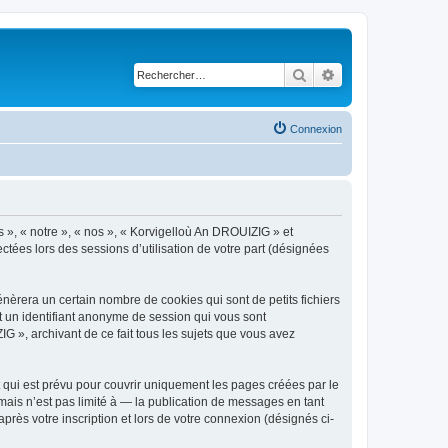
Rechercher
Recherche avancé
Connexion
s », « notre », « nos », « Korvigelloù An DROUIZIG » et
ctées lors des sessions d’utilisation de votre part (désignées
èrera un certain nombre de cookies qui sont de petits fichiers
et un identifiant anonyme de session qui vous sont
G », archivant de ce fait tous les sujets que vous avez
qui est prévu pour couvrir uniquement les pages créées par le
ais n’est pas limité à — la publication de messages en tant
rès votre inscription et lors de votre connexion (désignés ci-