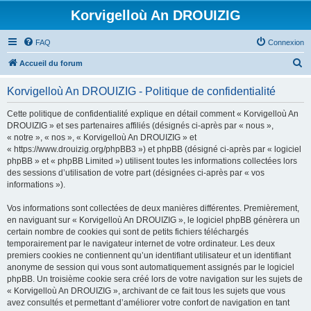
Korvigelloù An DROUIZIG
FAQ
Connexion
R
Accueil du forum
e
Korvigelloù An DROUIZIG - Politique de confidentialité
c
h
Cette politique de confidentialité explique en détail comment « Korvigelloù An
DROUIZIG » et ses partenaires affiliés (désignés ci-après par « nous »,
e
« notre », « nos », « Korvigelloù An DROUIZIG » et
r
« https://www.drouizig.org/phpBB3 ») et phpBB (désigné ci-après par « logiciel
phpBB » et « phpBB Limited ») utilisent toutes les informations collectées lors
c
des sessions d’utilisation de votre part (désignées ci-après par « vos
h
informations »).
e
Vos informations sont collectées de deux manières différentes. Premièrement,
r
en naviguant sur « Korvigelloù An DROUIZIG », le logiciel phpBB génèrera un
certain nombre de cookies qui sont de petits fichiers téléchargés
temporairement par le navigateur internet de votre ordinateur. Les deux
premiers cookies ne contiennent qu’un identifiant utilisateur et un identifiant
anonyme de session qui vous sont automatiquement assignés par le logiciel
phpBB. Un troisième cookie sera créé lors de votre navigation sur les sujets de
« Korvigelloù An DROUIZIG », archivant de ce fait tous les sujets que vous
avez consultés et permettant d’améliorer votre confort de navigation en tant