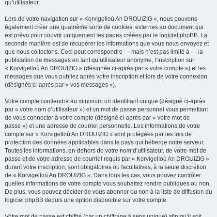
qu’utilisateur.
Lors de votre navigation sur « Korvigelloù An DROUIZIG », nous pouvons
également créer une quatrième sorte de cookies, externes au document qui
est prévu pour couvrir uniquement les pages créées par le logiciel phpBB. La
seconde manière est de récupérer les informations que vous nous envoyez et
que nous collectons. Ceci peut correspondre — mais n’est pas limité à — la
publication de messages en tant qu’utilisateur anonyme, l’inscription sur
« Korvigelloù An DROUIZIG » (désignée ci-après par « votre compte ») et les
messages que vous publiez après votre inscription et lors de votre connexion
(désignés ci-après par « vos messages »).
Votre compte contiendra au minimum un identifiant unique (désigné ci-après
par « votre nom d’utilisateur ») et un mot de passe personnel vous permettant
de vous connecter à votre compte (désigné ci-après par « votre mot de
passe ») et une adresse de courriel personnelle. Les informations de votre
compte sur « Korvigelloù An DROUIZIG » sont protégées par les lois de
protection des données applicables dans le pays qui héberge notre serveur.
Toutes les informations, en-dehors de votre nom d’utilisateur, de votre mot de
passe et de votre adresse de courriel requis par « Korvigelloù An DROUIZIG »
durant votre inscription, sont obligatoires ou facultatives, à la seule discrétion
de « Korvigelloù An DROUIZIG ». Dans tous les cas, vous pouvez contrôler
quelles informations de votre compte vous souhaitez rendre publiques ou non.
De plus, vous pouvez décider de vous abonner ou non à la liste de diffusion du
logiciel phpBB depuis une option disponible sur votre compte.
Votre mot de passe est chiffré (par un chiffrage à sens unique) afin qu’il soit