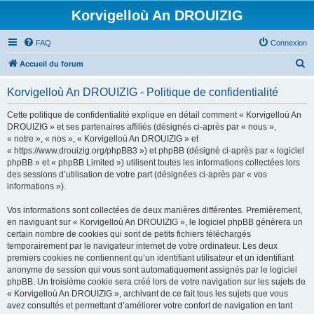
Korvigelloù An DROUIZIG
FAQ
Connexion
R
Accueil du forum
e
Korvigelloù An DROUIZIG - Politique de confidentialité
c
h
Cette politique de confidentialité explique en détail comment « Korvigelloù An
DROUIZIG » et ses partenaires affiliés (désignés ci-après par « nous »,
e
« notre », « nos », « Korvigelloù An DROUIZIG » et
r
« https://www.drouizig.org/phpBB3 ») et phpBB (désigné ci-après par « logiciel
phpBB » et « phpBB Limited ») utilisent toutes les informations collectées lors
c
des sessions d’utilisation de votre part (désignées ci-après par « vos
h
informations »).
e
Vos informations sont collectées de deux manières différentes. Premièrement,
r
en naviguant sur « Korvigelloù An DROUIZIG », le logiciel phpBB génèrera un
certain nombre de cookies qui sont de petits fichiers téléchargés
temporairement par le navigateur internet de votre ordinateur. Les deux
premiers cookies ne contiennent qu’un identifiant utilisateur et un identifiant
anonyme de session qui vous sont automatiquement assignés par le logiciel
phpBB. Un troisième cookie sera créé lors de votre navigation sur les sujets de
« Korvigelloù An DROUIZIG », archivant de ce fait tous les sujets que vous
avez consultés et permettant d’améliorer votre confort de navigation en tant