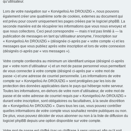
qu’utilisateur.
Lors de votre navigation sur « Korvigelloù An DROUIZIG », nous pouvons
également créer une quatrième sorte de cookies, externes au document qui
est prévu pour couvrir uniquement les pages créées par le logiciel phpBB. La
seconde manière est de récupérer les informations que vous nous envoyez et
que nous collectons. Ceci peut correspondre — mais n’est pas limité à — la
publication de messages en tant qu’utilisateur anonyme, l’inscription sur
« Korvigelloù An DROUIZIG » (désignée ci-après par « votre compte ») et les
messages que vous publiez après votre inscription et lors de votre connexion
(désignés ci-après par « vos messages »).
Votre compte contiendra au minimum un identifiant unique (désigné ci-après
par « votre nom d’utilisateur ») et un mot de passe personnel vous permettant
de vous connecter à votre compte (désigné ci-après par « votre mot de
passe ») et une adresse de courriel personnelle. Les informations de votre
compte sur « Korvigelloù An DROUIZIG » sont protégées par les lois de
protection des données applicables dans le pays qui héberge notre serveur.
Toutes les informations, en-dehors de votre nom d’utilisateur, de votre mot de
passe et de votre adresse de courriel requis par « Korvigelloù An DROUIZIG »
durant votre inscription, sont obligatoires ou facultatives, à la seule discrétion
de « Korvigelloù An DROUIZIG ». Dans tous les cas, vous pouvez contrôler
quelles informations de votre compte vous souhaitez rendre publiques ou non.
De plus, vous pouvez décider de vous abonner ou non à la liste de diffusion du
logiciel phpBB depuis une option disponible sur votre compte.
Votre mot de passe est chiffré (par un chiffrage à sens unique) afin qu’il soit