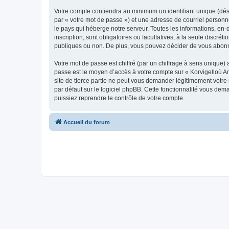
Votre compte contiendra au minimum un identifiant unique (dés
par « votre mot de passe ») et une adresse de courriel person
le pays qui héberge notre serveur. Toutes les informations, en-
inscription, sont obligatoires ou facultatives, à la seule disc
publiques ou non. De plus, vous pouvez décider de vous abonner
Votre mot de passe est chiffré (par un chiffrage à sens unique) 
passe est le moyen d’accès à votre compte sur « Korvigelloù 
site de tierce partie ne peut vous demander légitimement votre
par défaut sur le logiciel phpBB. Cette fonctionnalité vous dem
puissiez reprendre le contrôle de votre compte.
Accueil du forum