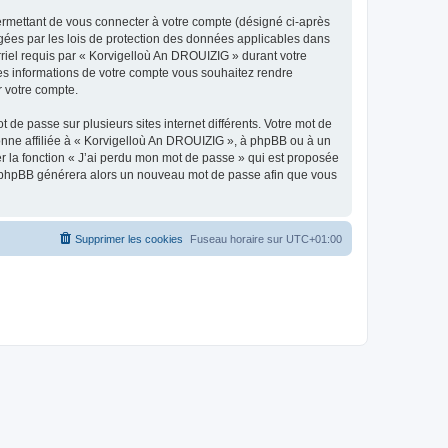
ermettant de vous connecter à votre compte (désigné ci-après
gées par les lois de protection des données applicables dans
rriel requis par « Korvigelloù An DROUIZIG » durant votre
lles informations de votre compte vous souhaitez rendre
r votre compte.
 de passe sur plusieurs sites internet différents. Votre mot de
nne affiliée à « Korvigelloù An DROUIZIG », à phpBB ou à un
er la fonction « J’ai perdu mon mot de passe » qui est proposée
ciel phpBB générera alors un nouveau mot de passe afin que vous
Supprimer les cookies
Fuseau horaire sur
UTC+01:00