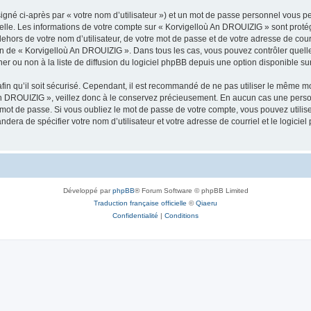
igné ci-après par « votre nom d’utilisateur ») et un mot de passe personnel vous p
nelle. Les informations de votre compte sur « Korvigelloù An DROUIZIG » sont proté
dehors de votre nom d’utilisateur, de votre mot de passe et de votre adresse de cou
rétion de « Korvigelloù An DROUIZIG ». Dans tous les cas, vous pouvez contrôler que
 ou non à la liste de diffusion du logiciel phpBB depuis une option disponible su
afin qu’il soit sécurisé. Cependant, il est recommandé de ne pas utiliser le même mot
An DROUIZIG », veillez donc à le conservez précieusement. En aucun cas une perso
 mot de passe. Si vous oubliez le mot de passe de votre compte, vous pouvez utilis
andera de spécifier votre nom d’utilisateur et votre adresse de courriel et le logi
Développé par
phpBB
® Forum Software © phpBB Limited
Traduction française officielle
©
Qiaeru
Confidentialité
|
Conditions