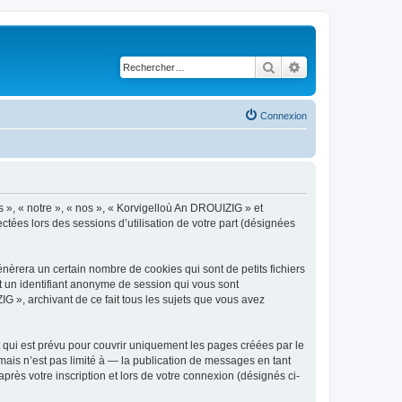
Rechercher
Recherche avancé
Connexion
s », « notre », « nos », « Korvigelloù An DROUIZIG » et
ctées lors des sessions d’utilisation de votre part (désignées
èrera un certain nombre de cookies qui sont de petits fichiers
et un identifiant anonyme de session qui vous sont
G », archivant de ce fait tous les sujets que vous avez
qui est prévu pour couvrir uniquement les pages créées par le
ais n’est pas limité à — la publication de messages en tant
rès votre inscription et lors de votre connexion (désignés ci-