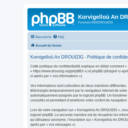
Korvigelloù An D
Foromoù KERZROUIZIG
Raccourcis
FAQ
Accueil du forum
Korvigelloù An DROUIZIG - Politique de confiden
Cette politique de confidentialité explique en détail comment «
« https://www.drouizig.org/phpBB3 ») et phpBB (désigné ci-après 
ci-après par « vos informations »).
Vos informations sont collectées de deux manières différentes.
téléchargés temporairement par le navigateur internet de votre 
automatiquement assignés par le logiciel phpBB. Un troisième co
consultés et permettant d’améliorer votre confort de navigation e
Lors de votre navigation sur « Korvigelloù An DROUIZIG », no
logiciel phpBB. La seconde manière est de récupérer les infor
qu’utilisateur anonyme, l’inscription sur « Korvigelloù An DROU
après par « vos messages »).