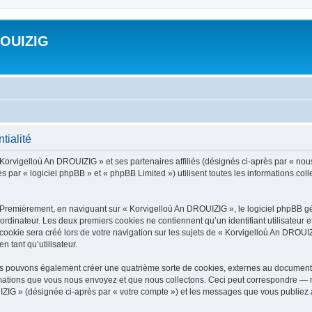
ROUIZIG
tialité
 Korvigelloù An DROUIZIG » et ses partenaires affiliés (désignés ci-après par « nou
par « logiciel phpBB » et « phpBB Limited ») utilisent toutes les informations colle
 Premièrement, en naviguant sur « Korvigelloù An DROUIZIG », le logiciel phpBB gén
ordinateur. Les deux premiers cookies ne contiennent qu’un identifiant utilisateur 
okie sera créé lors de votre navigation sur les sujets de « Korvigelloù An DROUIZI
n tant qu’utilisateur.
us pouvons également créer une quatrième sorte de cookies, externes au document 
mations que vous nous envoyez et que nous collectons. Ceci peut correspondre — m
IZIG » (désignée ci-après par « votre compte ») et les messages que vous publiez ap