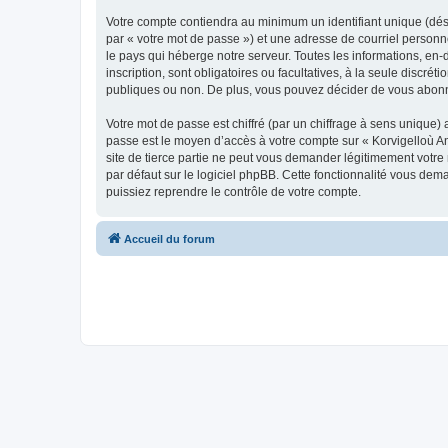
Votre compte contiendra au minimum un identifiant unique (dés
par « votre mot de passe ») et une adresse de courriel person
le pays qui héberge notre serveur. Toutes les informations, en-
inscription, sont obligatoires ou facultatives, à la seule disc
publiques ou non. De plus, vous pouvez décider de vous abonner
Votre mot de passe est chiffré (par un chiffrage à sens unique) 
passe est le moyen d’accès à votre compte sur « Korvigelloù 
site de tierce partie ne peut vous demander légitimement votre
par défaut sur le logiciel phpBB. Cette fonctionnalité vous dem
puissiez reprendre le contrôle de votre compte.
Accueil du forum