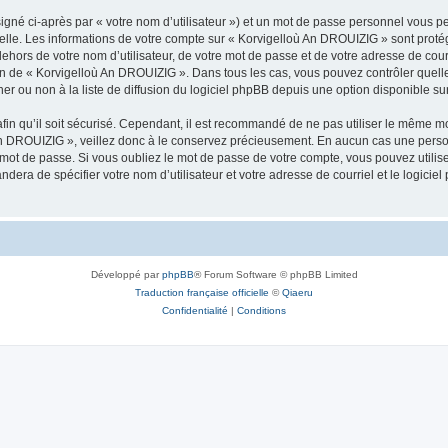
igné ci-après par « votre nom d’utilisateur ») et un mot de passe personnel vous p
nelle. Les informations de votre compte sur « Korvigelloù An DROUIZIG » sont proté
dehors de votre nom d’utilisateur, de votre mot de passe et de votre adresse de cou
rétion de « Korvigelloù An DROUIZIG ». Dans tous les cas, vous pouvez contrôler que
 ou non à la liste de diffusion du logiciel phpBB depuis une option disponible su
afin qu’il soit sécurisé. Cependant, il est recommandé de ne pas utiliser le même mot
An DROUIZIG », veillez donc à le conservez précieusement. En aucun cas une perso
 mot de passe. Si vous oubliez le mot de passe de votre compte, vous pouvez utilis
andera de spécifier votre nom d’utilisateur et votre adresse de courriel et le logi
Développé par
phpBB
® Forum Software © phpBB Limited
Traduction française officielle
©
Qiaeru
Confidentialité
|
Conditions