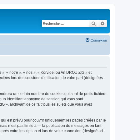
Rechercher
Recherche avancé
Connexion
s », « notre », « nos », « Korvigelloù An DROUIZIG » et
ctées lors des sessions d’utilisation de votre part (désignées
èrera un certain nombre de cookies qui sont de petits fichiers
et un identifiant anonyme de session qui vous sont
G », archivant de ce fait tous les sujets que vous avez
qui est prévu pour couvrir uniquement les pages créées par le
ais n’est pas limité à — la publication de messages en tant
rès votre inscription et lors de votre connexion (désignés ci-