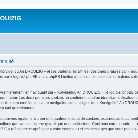
ROUIZIG
tialité
 Korvigelloù An DROUIZIG » et ses partenaires affiliés (désignés ci-après par « nou
par « logiciel phpBB » et « phpBB Limited ») utilisent toutes les informations colle
 Premièrement, en naviguant sur « Korvigelloù An DROUIZIG », le logiciel phpBB gén
ordinateur. Les deux premiers cookies ne contiennent qu’un identifiant utilisateur 
okie sera créé lors de votre navigation sur les sujets de « Korvigelloù An DROUIZI
n tant qu’utilisateur.
us pouvons également créer une quatrième sorte de cookies, externes au document 
mations que vous nous envoyez et que nous collectons. Ceci peut correspondre — m
IZIG » (désignée ci-après par « votre compte ») et les messages que vous publiez ap