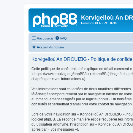
Korvigelloù An D
Foromoù KERZROUIZIG
Raccourcis
FAQ
Accueil du forum
Korvigelloù An DROUIZIG - Politique de confiden
Cette politique de confidentialité explique en détail comment «
« https://www.drouizig.org/phpBB3 ») et phpBB (désigné ci-après 
ci-après par « vos informations »).
Vos informations sont collectées de deux manières différentes.
téléchargés temporairement par le navigateur internet de votre 
automatiquement assignés par le logiciel phpBB. Un troisième co
consultés et permettant d’améliorer votre confort de navigation e
Lors de votre navigation sur « Korvigelloù An DROUIZIG », no
logiciel phpBB. La seconde manière est de récupérer les infor
qu’utilisateur anonyme, l’inscription sur « Korvigelloù An DROU
après par « vos messages »).