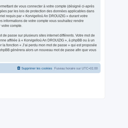
ermettant de vous connecter à votre compte (désigné ci-après
gées par les lois de protection des données applicables dans
rriel requis par « Korvigelloù An DROUIZIG » durant votre
lles informations de votre compte vous souhaitez rendre
r votre compte.
 de passe sur plusieurs sites internet différents. Votre mot de
nne affiliée à « Korvigelloù An DROUIZIG », à phpBB ou à un
er la fonction « J’ai perdu mon mot de passe » qui est proposée
ciel phpBB générera alors un nouveau mot de passe afin que vous
Supprimer les cookies
Fuseau horaire sur
UTC+01:00