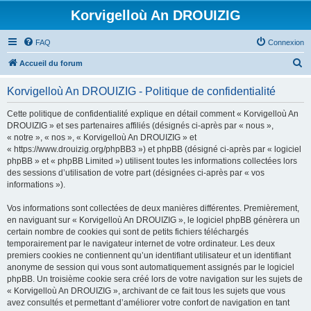
Korvigelloù An DROUIZIG
FAQ
Connexion
R
Accueil du forum
e
Korvigelloù An DROUIZIG - Politique de confidentialité
c
h
Cette politique de confidentialité explique en détail comment « Korvigelloù An
DROUIZIG » et ses partenaires affiliés (désignés ci-après par « nous »,
e
« notre », « nos », « Korvigelloù An DROUIZIG » et
r
« https://www.drouizig.org/phpBB3 ») et phpBB (désigné ci-après par « logiciel
phpBB » et « phpBB Limited ») utilisent toutes les informations collectées lors
c
des sessions d’utilisation de votre part (désignées ci-après par « vos
h
informations »).
e
Vos informations sont collectées de deux manières différentes. Premièrement,
r
en naviguant sur « Korvigelloù An DROUIZIG », le logiciel phpBB génèrera un
certain nombre de cookies qui sont de petits fichiers téléchargés
temporairement par le navigateur internet de votre ordinateur. Les deux
premiers cookies ne contiennent qu’un identifiant utilisateur et un identifiant
anonyme de session qui vous sont automatiquement assignés par le logiciel
phpBB. Un troisième cookie sera créé lors de votre navigation sur les sujets de
« Korvigelloù An DROUIZIG », archivant de ce fait tous les sujets que vous
avez consultés et permettant d’améliorer votre confort de navigation en tant