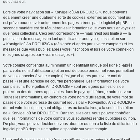
qu’utilisateur.
Lors de votre navigation sur « Korvigelloù An DROUIZIG », nous pouvons
également créer une quatrième sorte de cookies, externes au document qui
est prévu pour couvrir uniquement les pages créées par le logiciel phpBB. La
seconde manière est de récupérer les informations que vous nous envoyez et
que nous collectons. Ceci peut correspondre — mais n’est pas limité à — la
publication de messages en tant qu’utilisateur anonyme, l’inscription sur
« Korvigelloù An DROUIZIG » (désignée ci-après par « votre compte ») et les
messages que vous publiez après votre inscription et lors de votre connexion
(désignés ci-après par « vos messages »).
Votre compte contiendra au minimum un identifiant unique (désigné ci-après
par « votre nom d’utilisateur ») et un mot de passe personnel vous permettant
de vous connecter à votre compte (désigné ci-après par « votre mot de
passe ») et une adresse de courriel personnelle. Les informations de votre
compte sur « Korvigelloù An DROUIZIG » sont protégées par les lois de
protection des données applicables dans le pays qui héberge notre serveur.
Toutes les informations, en-dehors de votre nom d’utilisateur, de votre mot de
passe et de votre adresse de courriel requis par « Korvigelloù An DROUIZIG »
durant votre inscription, sont obligatoires ou facultatives, à la seule discrétion
de « Korvigelloù An DROUIZIG ». Dans tous les cas, vous pouvez contrôler
quelles informations de votre compte vous souhaitez rendre publiques ou non.
De plus, vous pouvez décider de vous abonner ou non à la liste de diffusion du
logiciel phpBB depuis une option disponible sur votre compte.
Votre mot de passe est chiffré (par un chiffrage à sens unique) afin qu’il soit