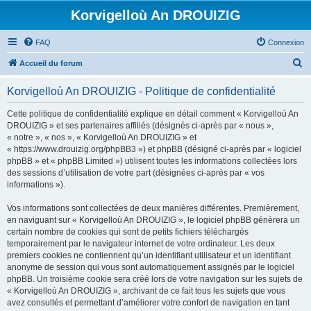
Korvigelloù An DROUIZIG
FAQ
Connexion
R
Accueil du forum
e
Korvigelloù An DROUIZIG - Politique de confidentialité
c
h
Cette politique de confidentialité explique en détail comment « Korvigelloù An
DROUIZIG » et ses partenaires affiliés (désignés ci-après par « nous »,
e
« notre », « nos », « Korvigelloù An DROUIZIG » et
r
« https://www.drouizig.org/phpBB3 ») et phpBB (désigné ci-après par « logiciel
phpBB » et « phpBB Limited ») utilisent toutes les informations collectées lors
c
des sessions d’utilisation de votre part (désignées ci-après par « vos
h
informations »).
e
Vos informations sont collectées de deux manières différentes. Premièrement,
r
en naviguant sur « Korvigelloù An DROUIZIG », le logiciel phpBB génèrera un
certain nombre de cookies qui sont de petits fichiers téléchargés
temporairement par le navigateur internet de votre ordinateur. Les deux
premiers cookies ne contiennent qu’un identifiant utilisateur et un identifiant
anonyme de session qui vous sont automatiquement assignés par le logiciel
phpBB. Un troisième cookie sera créé lors de votre navigation sur les sujets de
« Korvigelloù An DROUIZIG », archivant de ce fait tous les sujets que vous
avez consultés et permettant d’améliorer votre confort de navigation en tant