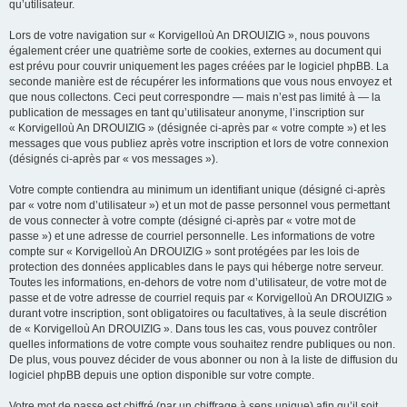
qu’utilisateur.
Lors de votre navigation sur « Korvigelloù An DROUIZIG », nous pouvons
également créer une quatrième sorte de cookies, externes au document qui
est prévu pour couvrir uniquement les pages créées par le logiciel phpBB. La
seconde manière est de récupérer les informations que vous nous envoyez et
que nous collectons. Ceci peut correspondre — mais n’est pas limité à — la
publication de messages en tant qu’utilisateur anonyme, l’inscription sur
« Korvigelloù An DROUIZIG » (désignée ci-après par « votre compte ») et les
messages que vous publiez après votre inscription et lors de votre connexion
(désignés ci-après par « vos messages »).
Votre compte contiendra au minimum un identifiant unique (désigné ci-après
par « votre nom d’utilisateur ») et un mot de passe personnel vous permettant
de vous connecter à votre compte (désigné ci-après par « votre mot de
passe ») et une adresse de courriel personnelle. Les informations de votre
compte sur « Korvigelloù An DROUIZIG » sont protégées par les lois de
protection des données applicables dans le pays qui héberge notre serveur.
Toutes les informations, en-dehors de votre nom d’utilisateur, de votre mot de
passe et de votre adresse de courriel requis par « Korvigelloù An DROUIZIG »
durant votre inscription, sont obligatoires ou facultatives, à la seule discrétion
de « Korvigelloù An DROUIZIG ». Dans tous les cas, vous pouvez contrôler
quelles informations de votre compte vous souhaitez rendre publiques ou non.
De plus, vous pouvez décider de vous abonner ou non à la liste de diffusion du
logiciel phpBB depuis une option disponible sur votre compte.
Votre mot de passe est chiffré (par un chiffrage à sens unique) afin qu’il soit