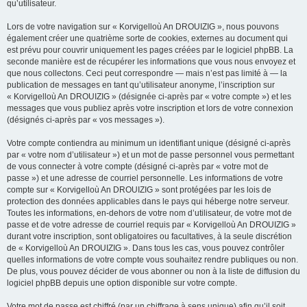
qu’utilisateur.
Lors de votre navigation sur « Korvigelloù An DROUIZIG », nous pouvons
également créer une quatrième sorte de cookies, externes au document qui
est prévu pour couvrir uniquement les pages créées par le logiciel phpBB. La
seconde manière est de récupérer les informations que vous nous envoyez et
que nous collectons. Ceci peut correspondre — mais n’est pas limité à — la
publication de messages en tant qu’utilisateur anonyme, l’inscription sur
« Korvigelloù An DROUIZIG » (désignée ci-après par « votre compte ») et les
messages que vous publiez après votre inscription et lors de votre connexion
(désignés ci-après par « vos messages »).
Votre compte contiendra au minimum un identifiant unique (désigné ci-après
par « votre nom d’utilisateur ») et un mot de passe personnel vous permettant
de vous connecter à votre compte (désigné ci-après par « votre mot de
passe ») et une adresse de courriel personnelle. Les informations de votre
compte sur « Korvigelloù An DROUIZIG » sont protégées par les lois de
protection des données applicables dans le pays qui héberge notre serveur.
Toutes les informations, en-dehors de votre nom d’utilisateur, de votre mot de
passe et de votre adresse de courriel requis par « Korvigelloù An DROUIZIG »
durant votre inscription, sont obligatoires ou facultatives, à la seule discrétion
de « Korvigelloù An DROUIZIG ». Dans tous les cas, vous pouvez contrôler
quelles informations de votre compte vous souhaitez rendre publiques ou non.
De plus, vous pouvez décider de vous abonner ou non à la liste de diffusion du
logiciel phpBB depuis une option disponible sur votre compte.
Votre mot de passe est chiffré (par un chiffrage à sens unique) afin qu’il soit