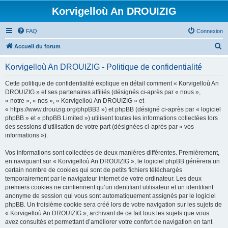
Korvigelloù An DROUIZIG
FAQ
Connexion
R
Accueil du forum
e
Korvigelloù An DROUIZIG - Politique de confidentialité
c
h
Cette politique de confidentialité explique en détail comment « Korvigelloù An
DROUIZIG » et ses partenaires affiliés (désignés ci-après par « nous »,
e
« notre », « nos », « Korvigelloù An DROUIZIG » et
r
« https://www.drouizig.org/phpBB3 ») et phpBB (désigné ci-après par « logiciel
phpBB » et « phpBB Limited ») utilisent toutes les informations collectées lors
c
des sessions d’utilisation de votre part (désignées ci-après par « vos
h
informations »).
e
Vos informations sont collectées de deux manières différentes. Premièrement,
r
en naviguant sur « Korvigelloù An DROUIZIG », le logiciel phpBB génèrera un
certain nombre de cookies qui sont de petits fichiers téléchargés
temporairement par le navigateur internet de votre ordinateur. Les deux
premiers cookies ne contiennent qu’un identifiant utilisateur et un identifiant
anonyme de session qui vous sont automatiquement assignés par le logiciel
phpBB. Un troisième cookie sera créé lors de votre navigation sur les sujets de
« Korvigelloù An DROUIZIG », archivant de ce fait tous les sujets que vous
avez consultés et permettant d’améliorer votre confort de navigation en tant