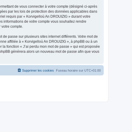
ermettant de vous connecter à votre compte (désigné ci-après
gées par les lois de protection des données applicables dans
rriel requis par « Korvigelloù An DROUIZIG » durant votre
lles informations de votre compte vous souhaitez rendre
r votre compte.
 de passe sur plusieurs sites internet différents. Votre mot de
nne affiliée à « Korvigelloù An DROUIZIG », à phpBB ou à un
er la fonction « J’ai perdu mon mot de passe » qui est proposée
ciel phpBB générera alors un nouveau mot de passe afin que vous
Supprimer les cookies
Fuseau horaire sur
UTC+01:00