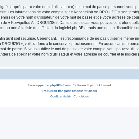
igné ci-après par « votre nom d’utilisateur ») et un mot de passe personnel vous p
nelle. Les informations de votre compte sur « Korvigelloù An DROUIZIG » sont proté
dehors de votre nom d’utilisateur, de votre mot de passe et de votre adresse de cou
rétion de « Korvigelloù An DROUIZIG ». Dans tous les cas, vous pouvez contrôler que
 ou non à la liste de diffusion du logiciel phpBB depuis une option disponible su
afin qu’il soit sécurisé. Cependant, il est recommandé de ne pas utiliser le même mot
An DROUIZIG », veillez donc à le conservez précieusement. En aucun cas une perso
 mot de passe. Si vous oubliez le mot de passe de votre compte, vous pouvez utilis
andera de spécifier votre nom d’utilisateur et votre adresse de courriel et le logi
Développé par
phpBB
® Forum Software © phpBB Limited
Traduction française officielle
©
Qiaeru
Confidentialité
|
Conditions