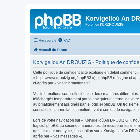
Korvigelloù An D
Foromoù KERZROUIZIG
Raccourcis
FAQ
Accueil du forum
Korvigelloù An DROUIZIG - Politique de confiden
Cette politique de confidentialité explique en détail comment «
« https://www.drouizig.org/phpBB3 ») et phpBB (désigné ci-après 
ci-après par « vos informations »).
Vos informations sont collectées de deux manières différentes.
téléchargés temporairement par le navigateur internet de votre 
automatiquement assignés par le logiciel phpBB. Un troisième co
consultés et permettant d’améliorer votre confort de navigation e
Lors de votre navigation sur « Korvigelloù An DROUIZIG », no
logiciel phpBB. La seconde manière est de récupérer les infor
qu’utilisateur anonyme, l’inscription sur « Korvigelloù An DROU
après par « vos messages »).