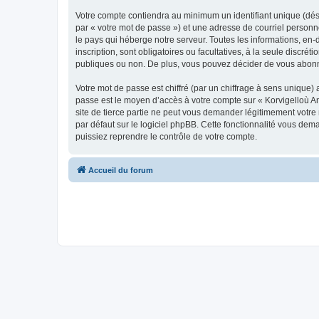
Votre compte contiendra au minimum un identifiant unique (dés
par « votre mot de passe ») et une adresse de courriel person
le pays qui héberge notre serveur. Toutes les informations, en-
inscription, sont obligatoires ou facultatives, à la seule disc
publiques ou non. De plus, vous pouvez décider de vous abonner
Votre mot de passe est chiffré (par un chiffrage à sens unique) 
passe est le moyen d’accès à votre compte sur « Korvigelloù 
site de tierce partie ne peut vous demander légitimement votre
par défaut sur le logiciel phpBB. Cette fonctionnalité vous dem
puissiez reprendre le contrôle de votre compte.
Accueil du forum