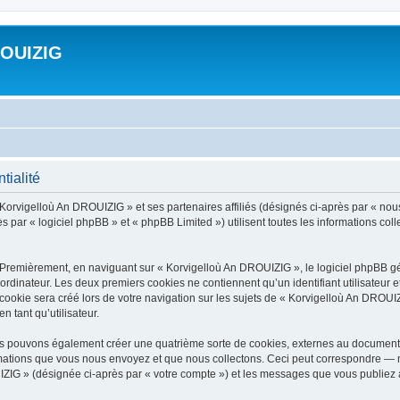
ROUIZIG
tialité
 Korvigelloù An DROUIZIG » et ses partenaires affiliés (désignés ci-après par « nou
par « logiciel phpBB » et « phpBB Limited ») utilisent toutes les informations colle
 Premièrement, en naviguant sur « Korvigelloù An DROUIZIG », le logiciel phpBB gén
ordinateur. Les deux premiers cookies ne contiennent qu’un identifiant utilisateur 
okie sera créé lors de votre navigation sur les sujets de « Korvigelloù An DROUIZI
n tant qu’utilisateur.
us pouvons également créer une quatrième sorte de cookies, externes au document 
mations que vous nous envoyez et que nous collectons. Ceci peut correspondre — m
IZIG » (désignée ci-après par « votre compte ») et les messages que vous publiez ap