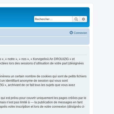
Rechercher
Recherche avancé
Connexion
s », « notre », « nos », « Korvigelloù An DROUIZIG » et
ctées lors des sessions d’utilisation de votre part (désignées
èrera un certain nombre de cookies qui sont de petits fichiers
et un identifiant anonyme de session qui vous sont
G », archivant de ce fait tous les sujets que vous avez
qui est prévu pour couvrir uniquement les pages créées par le
ais n’est pas limité à — la publication de messages en tant
rès votre inscription et lors de votre connexion (désignés ci-