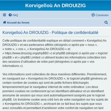
Korvigelloù An DROUIZIG
FAQ
Connexion
R
Accueil du forum
e
Korvigelloù An DROUIZIG - Politique de confidentialité
c
h
Cette politique de confidentialité explique en détail comment « Korvigelloù An
DROUIZIG » et ses partenaires affiliés (désignés ci-après par « nous »,
e
« notre », « nos », « Korvigelloù An DROUIZIG » et
r
« https://www.drouizig.org/phpBB3 ») et phpBB (désigné ci-après par « logiciel
phpBB » et « phpBB Limited ») utilisent toutes les informations collectées lors
c
des sessions d’utilisation de votre part (désignées ci-après par « vos
h
informations »).
e
Vos informations sont collectées de deux manières différentes. Premièrement,
r
en naviguant sur « Korvigelloù An DROUIZIG », le logiciel phpBB génèrera un
certain nombre de cookies qui sont de petits fichiers téléchargés
temporairement par le navigateur internet de votre ordinateur. Les deux
premiers cookies ne contiennent qu’un identifiant utilisateur et un identifiant
anonyme de session qui vous sont automatiquement assignés par le logiciel
phpBB. Un troisième cookie sera créé lors de votre navigation sur les sujets de
« Korvigelloù An DROUIZIG », archivant de ce fait tous les sujets que vous
avez consultés et permettant d’améliorer votre confort de navigation en tant