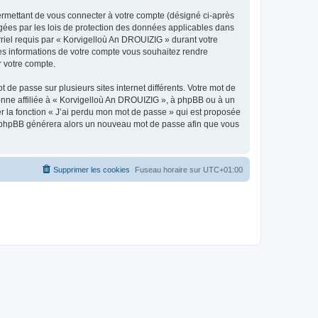
ermettant de vous connecter à votre compte (désigné ci-après
gées par les lois de protection des données applicables dans
rriel requis par « Korvigelloù An DROUIZIG » durant votre
lles informations de votre compte vous souhaitez rendre
r votre compte.
 de passe sur plusieurs sites internet différents. Votre mot de
nne affiliée à « Korvigelloù An DROUIZIG », à phpBB ou à un
er la fonction « J’ai perdu mon mot de passe » qui est proposée
ciel phpBB générera alors un nouveau mot de passe afin que vous
Supprimer les cookies
Fuseau horaire sur
UTC+01:00