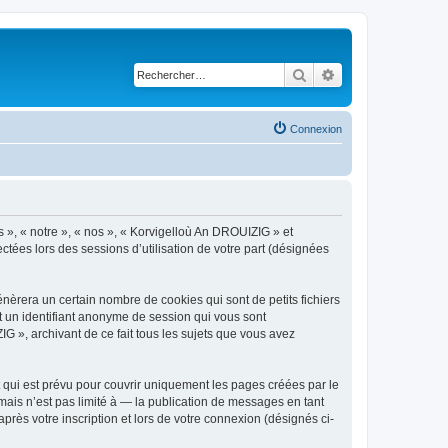
Rechercher
Recherche avancé
Connexion
s », « notre », « nos », « Korvigelloù An DROUIZIG » et
ctées lors des sessions d’utilisation de votre part (désignées
èrera un certain nombre de cookies qui sont de petits fichiers
et un identifiant anonyme de session qui vous sont
G », archivant de ce fait tous les sujets que vous avez
qui est prévu pour couvrir uniquement les pages créées par le
ais n’est pas limité à — la publication de messages en tant
rès votre inscription et lors de votre connexion (désignés ci-