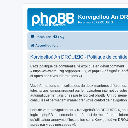
Korvigelloù An D
Foromoù KERZROUIZIG
Raccourcis
FAQ
Accueil du forum
Korvigelloù An DROUIZIG - Politique de confiden
Cette politique de confidentialité explique en détail comment «
« https://www.drouizig.org/phpBB3 ») et phpBB (désigné ci-après 
ci-après par « vos informations »).
Vos informations sont collectées de deux manières différentes.
téléchargés temporairement par le navigateur internet de votre 
automatiquement assignés par le logiciel phpBB. Un troisième co
consultés et permettant d’améliorer votre confort de navigation e
Lors de votre navigation sur « Korvigelloù An DROUIZIG », no
logiciel phpBB. La seconde manière est de récupérer les infor
qu’utilisateur anonyme, l’inscription sur « Korvigelloù An DROU
après par « vos messages »).