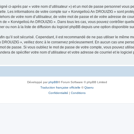
igné ci-après par « votre nom d’utilisateur ») et un mot de passe personnel vous p
nelle. Les informations de votre compte sur « Korvigelloù An DROUIZIG » sont proté
dehors de votre nom d’utilisateur, de votre mot de passe et de votre adresse de cou
rétion de « Korvigelloù An DROUIZIG ». Dans tous les cas, vous pouvez contrôler que
 ou non à la liste de diffusion du logiciel phpBB depuis une option disponible su
afin qu’il soit sécurisé. Cependant, il est recommandé de ne pas utiliser le même mot
An DROUIZIG », veillez donc à le conservez précieusement. En aucun cas une perso
 mot de passe. Si vous oubliez le mot de passe de votre compte, vous pouvez utilis
andera de spécifier votre nom d’utilisateur et votre adresse de courriel et le logi
Développé par
phpBB
® Forum Software © phpBB Limited
Traduction française officielle
©
Qiaeru
Confidentialité
|
Conditions