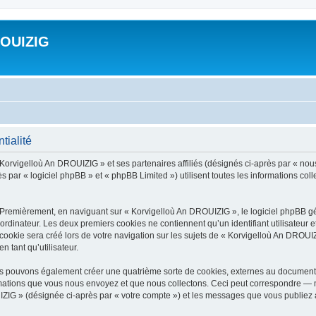
ROUIZIG
tialité
 Korvigelloù An DROUIZIG » et ses partenaires affiliés (désignés ci-après par « nou
par « logiciel phpBB » et « phpBB Limited ») utilisent toutes les informations colle
 Premièrement, en naviguant sur « Korvigelloù An DROUIZIG », le logiciel phpBB gén
ordinateur. Les deux premiers cookies ne contiennent qu’un identifiant utilisateur 
okie sera créé lors de votre navigation sur les sujets de « Korvigelloù An DROUIZI
n tant qu’utilisateur.
us pouvons également créer une quatrième sorte de cookies, externes au document 
mations que vous nous envoyez et que nous collectons. Ceci peut correspondre — m
IZIG » (désignée ci-après par « votre compte ») et les messages que vous publiez ap