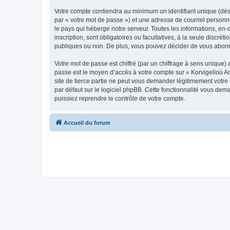
Votre compte contiendra au minimum un identifiant unique (dés
par « votre mot de passe ») et une adresse de courriel person
le pays qui héberge notre serveur. Toutes les informations, en-
inscription, sont obligatoires ou facultatives, à la seule disc
publiques ou non. De plus, vous pouvez décider de vous abonner
Votre mot de passe est chiffré (par un chiffrage à sens unique) 
passe est le moyen d’accès à votre compte sur « Korvigelloù 
site de tierce partie ne peut vous demander légitimement votre
par défaut sur le logiciel phpBB. Cette fonctionnalité vous dem
puissiez reprendre le contrôle de votre compte.
Accueil du forum