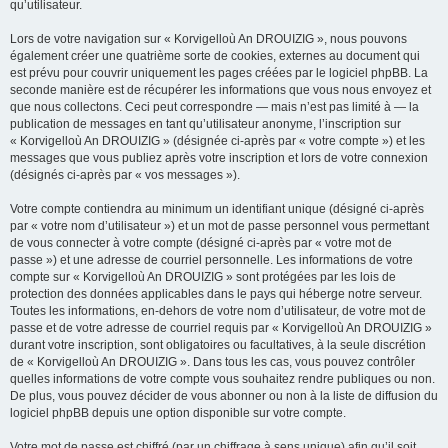
qu’utilisateur.
Lors de votre navigation sur « Korvigelloù An DROUIZIG », nous pouvons
également créer une quatrième sorte de cookies, externes au document qui
est prévu pour couvrir uniquement les pages créées par le logiciel phpBB. La
seconde manière est de récupérer les informations que vous nous envoyez et
que nous collectons. Ceci peut correspondre — mais n’est pas limité à — la
publication de messages en tant qu’utilisateur anonyme, l’inscription sur
« Korvigelloù An DROUIZIG » (désignée ci-après par « votre compte ») et les
messages que vous publiez après votre inscription et lors de votre connexion
(désignés ci-après par « vos messages »).
Votre compte contiendra au minimum un identifiant unique (désigné ci-après
par « votre nom d’utilisateur ») et un mot de passe personnel vous permettant
de vous connecter à votre compte (désigné ci-après par « votre mot de
passe ») et une adresse de courriel personnelle. Les informations de votre
compte sur « Korvigelloù An DROUIZIG » sont protégées par les lois de
protection des données applicables dans le pays qui héberge notre serveur.
Toutes les informations, en-dehors de votre nom d’utilisateur, de votre mot de
passe et de votre adresse de courriel requis par « Korvigelloù An DROUIZIG »
durant votre inscription, sont obligatoires ou facultatives, à la seule discrétion
de « Korvigelloù An DROUIZIG ». Dans tous les cas, vous pouvez contrôler
quelles informations de votre compte vous souhaitez rendre publiques ou non.
De plus, vous pouvez décider de vous abonner ou non à la liste de diffusion du
logiciel phpBB depuis une option disponible sur votre compte.
Votre mot de passe est chiffré (par un chiffrage à sens unique) afin qu’il soit