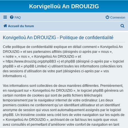
Korvigelloù An DROUIZIG
FAQ
Connexion
R
Accueil du forum
e
Korvigelloù An DROUIZIG - Politique de confidentialité
c
h
Cette politique de confidentialité explique en détail comment « Korvigelloù An
DROUIZIG » et ses partenaires affiliés (désignés ci-après par « nous »,
e
« notre », « nos », « Korvigelloù An DROUIZIG » et
r
« https://www.drouizig.org/phpBB3 ») et phpBB (désigné ci-après par « logiciel
phpBB » et « phpBB Limited ») utilisent toutes les informations collectées lors
c
des sessions d’utilisation de votre part (désignées ci-après par « vos
h
informations »).
e
Vos informations sont collectées de deux manières différentes. Premièrement,
r
en naviguant sur « Korvigelloù An DROUIZIG », le logiciel phpBB génèrera un
certain nombre de cookies qui sont de petits fichiers téléchargés
temporairement par le navigateur internet de votre ordinateur. Les deux
premiers cookies ne contiennent qu’un identifiant utilisateur et un identifiant
anonyme de session qui vous sont automatiquement assignés par le logiciel
phpBB. Un troisième cookie sera créé lors de votre navigation sur les sujets de
« Korvigelloù An DROUIZIG », archivant de ce fait tous les sujets que vous
avez consultés et permettant d’améliorer votre confort de navigation en tant